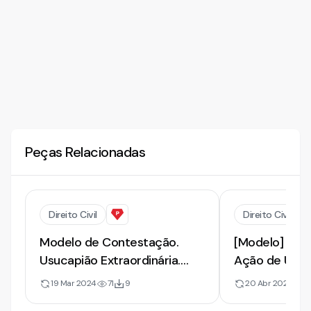
Peças Relacionadas
Direito Civil
Direito Civil
Modelo de Contestação.
[Modelo] de 
Usucapião Extraordinária.
Ação de Usuc
Contrato de Aluguel.
de Comodato
19 Mar 2024
71
9
20 Abr 2022
91
Precária