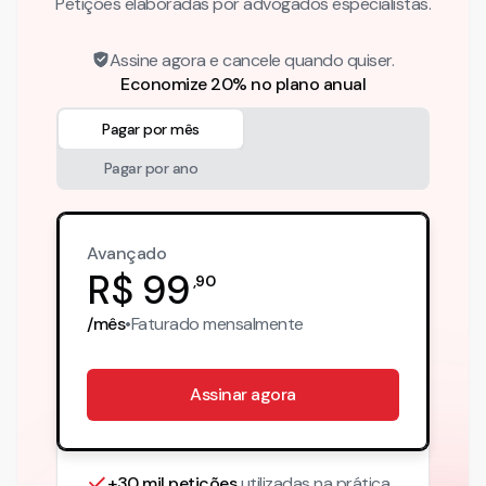
Petições elaboradas por advogados especialistas.
Assine agora e cancele quando quiser.
Economize 20% no plano anual
Pagar por mês
Pagar por ano
Avançado
R$
99
,
90
/mês
•
Faturado
mensalmente
Assinar agora
+30 mil petições
utilizadas na prática