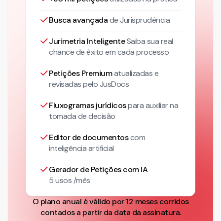
Busca avançada
de Jurisprudência
Jurimetria Inteligente
Saiba sua real
chance de êxito em cada processo
Petições Premium
atualizadas
e
revisadas pelo JusDocs
Fluxogramas jurídicos
para auxiliar na
tomada de decisão
Editor de documentos
com
inteligência artificial
Gerador de Petições com IA
5 usos /mês
O plano anual é válido por 12 meses corridos
contados a partir da data da assinatura.