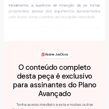
Inicialmente, a ausência de intenção de se tornar
proprietário, apesar dos argumentos apresentados
pelo Autor, torna o pedido da Usucapião infundado.
Conforme será detalhado adiante, o Autor não
demonstra …
Assine JusDocs
O conteúdo completo
desta peça é exclusivo
para assinantes do Plano
Avançado
Tenha acesso imediato a esta e muitas outras