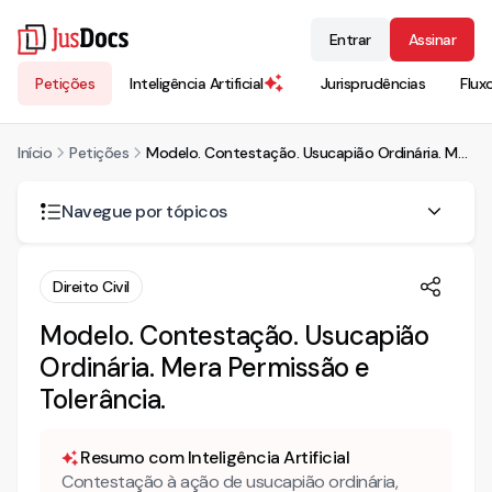
Entrar
Assinar
Petições
Inteligência Artificial
Jurisprudências
Flux
Início
Petições
Modelo. Contestação. Usucapião Ordinária. Mera Permissão e Tolerância.
Navegue por tópicos
O que significa animus domini?
Direito Civil
O que é posse contínua e pacífica?
Modelo. Contestação. Usucapião
Ordinária. Mera Permissão e
Tolerância.
Resumo com Inteligência Artificial
Contestação à ação de usucapião ordinária,