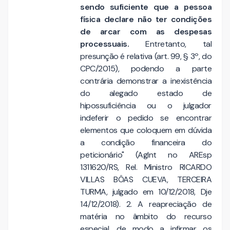
sendo suficiente que a pessoa
física declare não ter condições
de arcar com as despesas
processuais.
Entretanto, tal
presunção é relativa (art. 99, § 3º, do
CPC/2015), podendo a parte
contrária demonstrar a inexistência
do alegado estado de
hipossuficiência ou o julgador
indeferir o pedido se encontrar
elementos que coloquem em dúvida
a condição financeira do
peticionário" (AgInt no AREsp
1311620/RS, Rel. Ministro RICARDO
VILLAS BÔAS CUEVA, TERCEIRA
TURMA, julgado em 10/12/2018, Dje
14/12/2018). 2. A reapreciação de
matéria no âmbito do recurso
especial, de modo a infirmar os