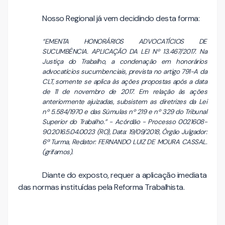
Nosso Regional já vem decidindo desta forma:
“EMENTA HONORÁRIOS ADVOCATÍCIOS DE
SUCUMBÊNCIA. APLICAÇÃO DA LEI Nº 13.467/2017. Na
Justiça do Trabalho, a condenação em honorários
advocatícios sucumbenciais, prevista no artigo 791-A da
CLT, somente se aplica às ações propostas após a data
de 11 de novembro de 2017. Em relação às ações
anteriormente ajuizadas, subsistem as diretrizes da Lei
nº 5.584/1970 e das Súmulas nº 219 e nº 329 do Tribunal
Superior do Trabalho.” - Acórdão - Processo 0021608-
90.2016.5.04.0023 (RO), Data: 19/09/2018, Órgão Julgador:
6ª Turma, Redator: FERNANDO LUIZ DE MOURA CASSAL.
(grifamos).
Diante do exposto, requer a aplicação imediata
das normas instituídas pela Reforma Trabalhista.