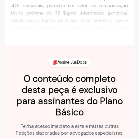
40h semanais, percebe um valor de remuneração
bruto próxima de R$ $[geral_informacao_generica],
sendo muito ilógico, para não dizer absurdo, que o
autor fosse submeter-se a uma jornada de sete horas
diárias, em dias alternados, …
Assine JusDocs
O conteúdo completo
desta peça é exclusivo
para assinantes do Plano
Básico
Tenha acesso imediato a esta e muitas outras
Petições elaboradas por advogados especialistas.