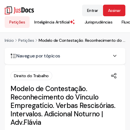
Entrar
Assinar
Petições
Inteligência Artificial
Jurisprudências
Flux
Início
Petições
Modelo de Contestação. Reconhecimento do Vínculo Empregatício. Verbas Rescisórias. Intervalos. Adicional Noturno | Adv.Flávia
Navegue por tópicos
CONTESTAR
Direito do Trabalho
I – PRELIMINARMENTE
Modelo de Contestação.
1. DA APLICABILIDADE IMEDIATA DA LEI 13.467/17
Reconhecimento do Vínculo
II – MÉRITO
Empregatício. Verbas Rescisórias.
1. DO PLEITEADO VÍNCULO EMPREGATÍCIO, ANOTAÇÃO
Intervalos. Adicional Noturno |
DA CTPS E VERBAS RESCISÓRIAS
Adv.Flávia
2. DA ALEGADA JORNADA EXTRAORDINÁRIA; DOS
INTERVALOS SUPOSTAMENTE NÃO USUFRUÍDOS; DO