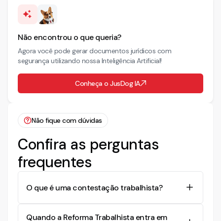
Não encontrou o que queria?
Agora você pode gerar documentos jurídicos com
segurança utilizando nossa Inteligência Artificial!
Conheça o JusDog IA
Não fique com dúvidas
Confira as perguntas
frequentes
O que é uma contestação trabalhista?
Uma contestação trabalhista é a resposta formal
Quando a Reforma Trabalhista entra em
do empregador às alegações feitas pelo