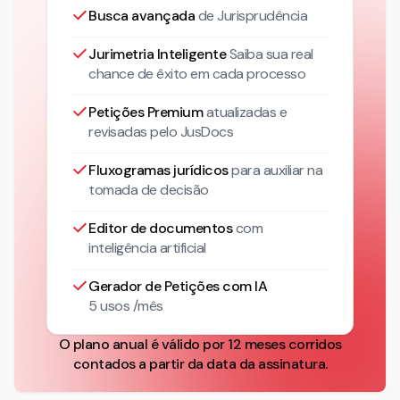
Busca avançada
de Jurisprudência
Jurimetria Inteligente
Saiba sua real
chance de êxito em cada processo
Petições Premium
atualizadas
e
revisadas pelo JusDocs
Fluxogramas jurídicos
para auxiliar na
tomada de decisão
Editor de documentos
com
inteligência artificial
Gerador de Petições com IA
5 usos /mês
O plano anual é válido por 12 meses corridos
contados a partir da data da assinatura.