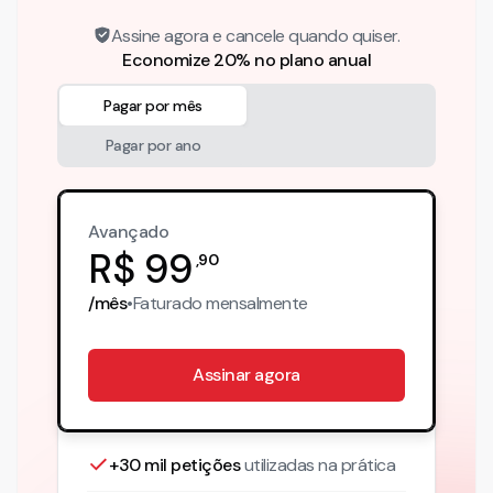
Assine agora e cancele quando quiser.
Economize 20% no plano anual
Pagar por mês
Pagar por ano
Avançado
R$
99
,
90
/mês
•
Faturado
mensalmente
Assinar agora
+30 mil petições
utilizadas na prática