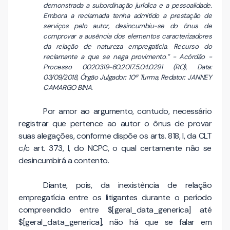
demonstrada a subordinação jurídica e a pessoalidade.
Embora a reclamada tenha admitido a prestação de
serviços pelo autor, desincumbiu-se do ônus de
comprovar a ausência dos elementos caracterizadores
da relação de natureza empregatícia. Recurso do
reclamante a que se nega provimento.” - Acórdão -
Processo 0020319-60.2017.5.04.0291 (RO), Data:
03/09/2018, Órgão Julgador: 10ª Turma, Redator: JANNEY
CAMARGO BINA.
Por amor ao argumento, contudo, necessário
registrar que pertence ao autor o ônus de provar
suas alegações, conforme dispõe os arts. 818, I, da CLT
c/c art. 373, I, do NCPC, o qual certamente não se
desincumbirá a contento.
Diante, pois, da inexistência de relação
empregatícia entre os litigantes durante o período
compreendido entre $[geral_data_generica] até
$[geral_data_generica], não há que se falar em