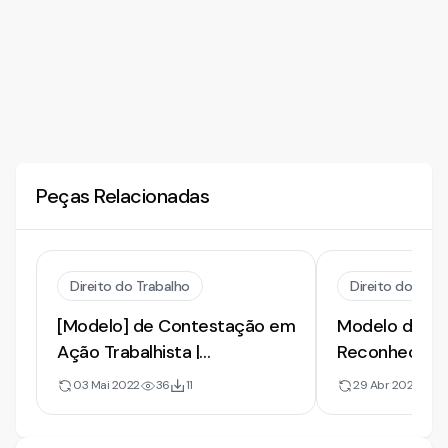
Peças Relacionadas
Direito do Trabalho
Direito do Trab
[Modelo] de Contestação em
Modelo de Co
Ação Trabalhista |
Reconhecimen
Reconhecimento de Vínculo
Empregatício
03 Mai 2022
36
11
29 Abr 2022
51
e Verbas Rescisórias
Rescisórias. 
Funções