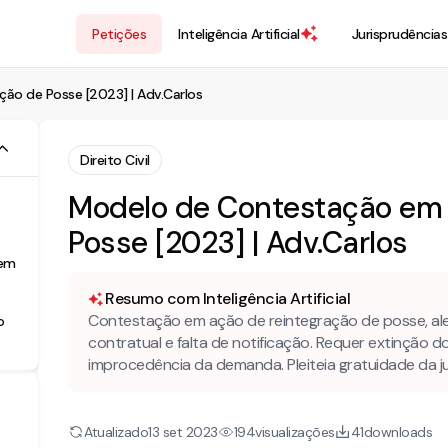
Petições
Inteligência Artificial
Jurisprudências
ão de Posse [2023] | Adv.Carlos
Direito Civil
Modelo de Contestação em 
Posse [2023] | Adv.Carlos
 em
Resumo com Inteligência Artificial
Contestação em ação de reintegração de posse, ale
o
contratual e falta de notificação. Requer extinção 
improcedência da demanda. Pleiteia gratuidade da ju
Atualizado
visualizações
downloads
13 set 2023
194
41