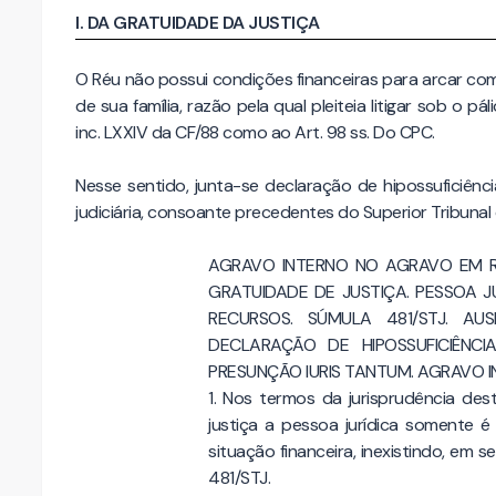
I. DA GRATUIDADE DA JUSTIÇA
O Réu não possui condições financeiras para arcar co
de sua família, razão pela qual pleiteia litigar sob o p
inc. LXXIV da CF/88 como ao Art. 98 ss. Do CPC.
Nesse sentido, junta-se declaração de hipossuficiênc
judiciária, consoante precedentes do Superior Tribunal 
AGRAVO INTERNO NO AGRAVO EM RE
GRATUIDADE DE JUSTIÇA. PESSOA JU
RECURSOS. SÚMULA 481/STJ. A
DECLARAÇÃO DE HIPOSSUFICIÊNCI
PRESUNÇÃO IURIS TANTUM. AGRAVO 
1. Nos termos da jurisprudência de
justiça a pessoa jurídica somente 
situação financeira, inexistindo, em s
481/STJ.