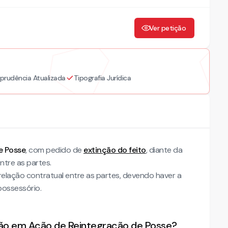
Ver petição
sprudência Atualizada
Tipografia Jurídica
e Posse
, com pedido de
extinção do feito
, diante da
ntre as partes.
relação contratual entre as partes, devendo haver a
possessório.
.
ão em Ação de Reintegração de Posse?