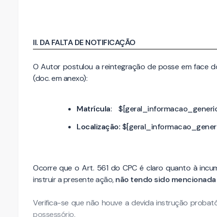
II. DA FALTA DE NOTIFICAÇÃO
O Autor postulou a reintegração de posse em face do
(doc. em anexo):
Matrícula
:
$[geral_informacao_generi
Localização:
$[geral_informacao_gener
Ocorre que o
Art. 561 do CPC é claro quanto à inc
instruir a presente ação,
não tendo sido mencionada a
Verifica-se que não houve a devida instrução probat
possessório.