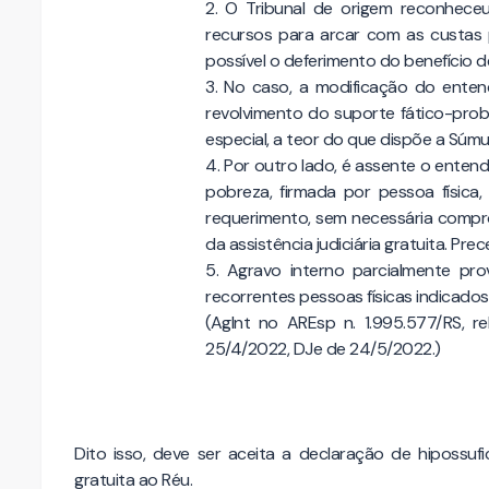
2. O Tribunal de origem reconheceu
recursos para arcar com as custas 
possível o deferimento do benefício d
3. No caso, a modificação do enten
revolvimento do suporte fático-prob
especial, a teor do que dispõe a Súmu
4. Por outro lado, é assente o enten
pobreza, firmada por pessoa física,
requerimento, sem necessária compro
da assistência judiciária gratuita. Pre
5. Agravo interno parcialmente prov
recorrentes pessoas físicas indicados
(AgInt no AREsp n. 1.995.577/RS, re
25/4/2022, DJe de 24/5/2022.)
Dito isso, deve ser aceita a declaração de hipossufic
gratuita ao Réu.