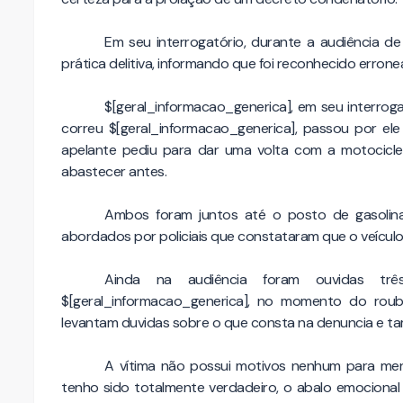
Em seu interrogatório, durante a audiência de
prática delitiva, informando que foi reconhecido erron
$[geral_informacao_generica], em seu interrog
correu $[geral_informacao_generica], passou por el
apelante pediu para dar uma volta com a motociclet
abastecer antes.
Ambos foram juntos até o posto de gasolin
abordados por policiais que constataram que o veículo 
Ainda na audiência foram ouvidas tr
$[geral_informacao_generica], no momento do rou
levantam duvidas sobre o que consta na denuncia e t
A vítima não possui motivos nenhum para men
tenho sido totalmente verdadeiro, o abalo emocional