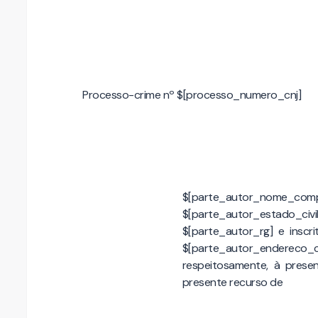
Processo-crime nº $[processo_numero_cnj]
$[parte_autor_nome_comple
$[parte_autor_estado_c
$[parte_autor_rg] e inscri
$[parte_autor_enderec
respeitosamente, à presen
presente recurso de