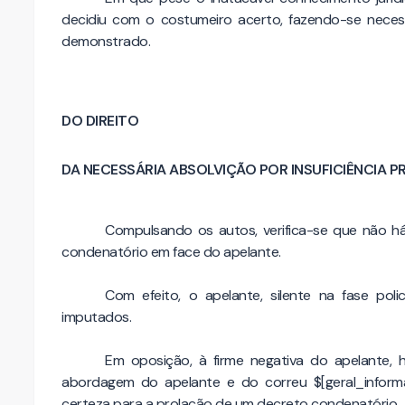
decidiu com o costumeiro acerto, fazendo-se necess
demonstrado.
DO DIREITO
DA NECESSÁRIA ABSOLVIÇÃO POR INSUFICIÊNCIA 
Compulsando os autos, verifica-se que não h
condenatório em face do apelante.
Com efeito, o apelante, silente na fase pol
imputados.
Em oposição, à firme negativa do apelante, 
abordagem do apelante e do correu $[geral_inform
certeza para a prolação de um decreto condenatório.