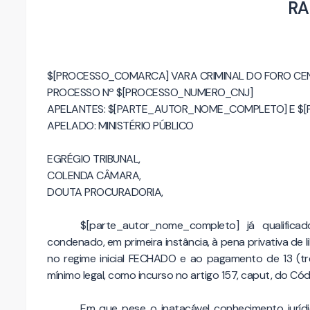
RA
$[PROCESSO_COMARCA] VARA CRIMINAL DO FORO C
PROCESSO Nº $[PROCESSO_NUMERO_CNJ]
APELANTES: $[PARTE_AUTOR_NOME_COMPLETO] E 
APELADO: MINISTÉRIO PÚBLICO
EGRÉGIO TRIBUNAL,
COLENDA CÂMARA,
DOUTA PROCURADORIA,
$[parte_autor_nome_completo] já qualific
condenado, em primeira instância, à pena privativa de 
no regime inicial FECHADO e ao pagamento de 13 (tre
mínimo legal, como incurso no artigo 157, caput, do Códi
Em que pese o inatacável conhecimento juríd