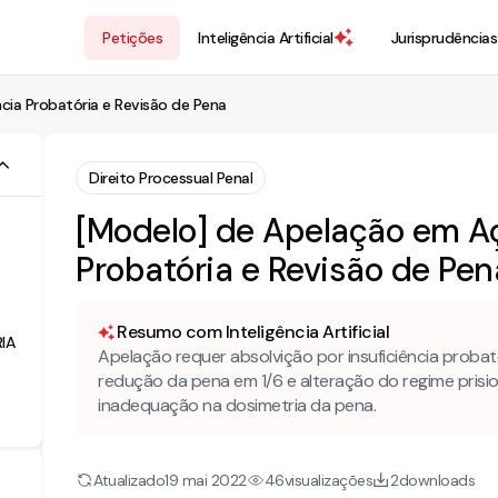
Petições
Inteligência Artificial
Jurisprudências
ncia Probatória e Revisão de Pena
Direito Processual Penal
[Modelo] de Apelação em Açã
Probatória e Revisão de Pen
Resumo com Inteligência Artificial
IA
Apelação requer absolvição por insuficiência proba
redução da pena em 1/6 e alteração do regime prisio
inadequação na dosimetria da pena.
Atualizado
visualizações
downloads
19 mai 2022
46
2