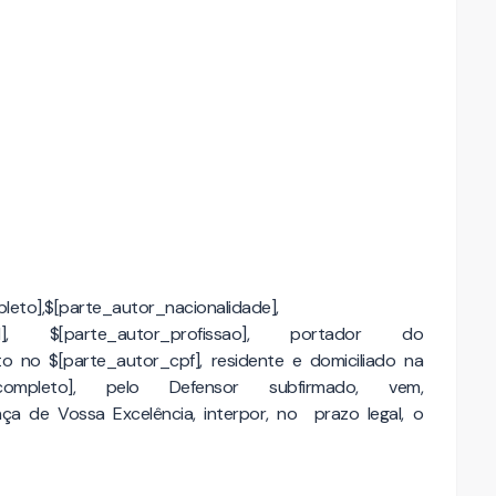
to],$[parte_autor_nacionalidade],
ivil], $[parte_autor_profissao], portador do
to no $[parte_autor_cpf], residente e domiciliado na
o_completo], pelo Defensor subfirmado, vem,
ça de Vossa Excelência, interpor, no prazo legal, o