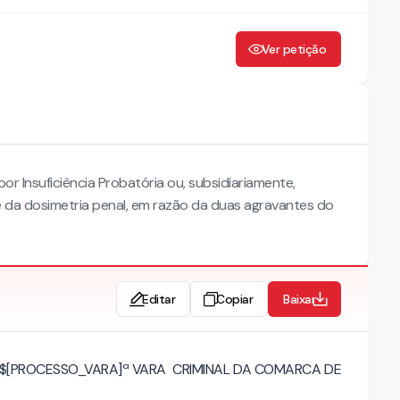
Ver petição
r Insuficiência Probatória ou, subsidiariamente,
se da dosimetria penal, em razão da duas agravantes do
Editar
Copiar
Baixar
A $[PROCESSO_VARA]ª VARA CRIMINAL DA COMARCA DE