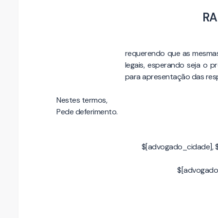
RA
requerendo que as mesmas 
legais, esperando seja o p
para apresentação das resp
Nestes termos,
Pede deferimento.
$[advogado_cidade], 
$[advogado