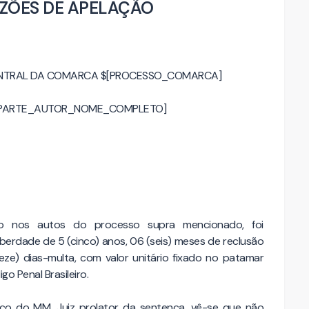
ZÕES DE APELAÇÃO
ENTRAL DA COMARCA $[PROCESSO_COMARCA]
$[PARTE_AUTOR_NOME_COMPLETO]
ado nos autos do processo supra mencionado, foi
liberdade de 5 (cinco) anos, 06 (seis) meses de reclusão
ze) dias-multa, com valor unitário fixado no patamar
go Penal Brasileiro.
ico do MM. Juiz prolator da sentença, vê-se que não