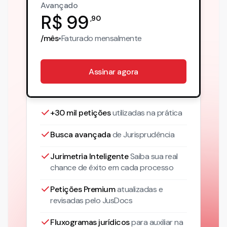
Avançado
R$
99
,
90
/mês
•
Faturado
mensalmente
Assinar agora
+30 mil petições
utilizadas na prática
Busca avançada
de Jurisprudência
Jurimetria Inteligente
Saiba sua real
chance de êxito em cada processo
Petições Premium
atualizadas
e
revisadas pelo JusDocs
Fluxogramas jurídicos
para auxiliar na