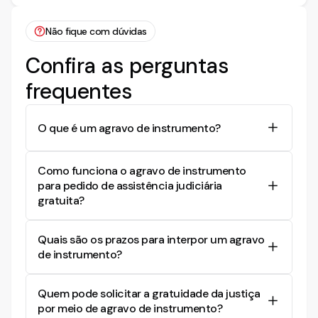
Não fique com dúvidas
Confira as perguntas
frequentes
O que é um agravo de instrumento?
O agravo de instrumento é um recurso utilizado
Como funciona o agravo de instrumento
para contestar decisões interlocutórias de um
para pedido de assistência judiciária
juiz, especialmente em casos onde se busca a
gratuita?
reforma de uma decisão que não concede um
direito urgente, como a assistência judiciária
No agravo de instrumento para pedido de
gratuita.
Quais são os prazos para interpor um agravo
assistência judiciária gratuita, o recorrente
de instrumento?
contesta a decisão que negou o benefício,
apresentando provas de sua hipossuficiência
O prazo para interpor um agravo de instrumento
econômica, como extratos bancários e certidões
Quem pode solicitar a gratuidade da justiça
é de 15 dias, contados a partir da data da
de dívidas.
por meio de agravo de instrumento?
intimação da decisão que se deseja contestar,