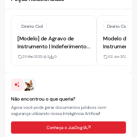
Direito Civil
Direito Civil
[Modelo] de Agravo de
Modelo de Ag
Instrumento | Indeferimento
Instrumento. 
de Assistência Judiciária
Benefício da 
25 Mai 2022
2
0
02 Jun 2022
13
Gratuita
Judiciária Gra
Não encontrou o que queria?
Agora você pode gerar documentos jurídicos com
segurança utilizando nossa Inteligência Artificial!
Conheça o JusDog IA