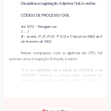
Disciplina a Legislação Adjetiva Civil, in verbis:
CÓDIGO DE PROCESSO CIVIL
Art. 1.072 - Revogam-se:
( . . . )
III - os arts. 2º, 3º, 4º, 6º, 7º, 11, 12 e 17 da Lei no 1.060, de 5
de fevereiro de 1950;
Nesse compasso, com a vigência do CPC, há
apenas uma revogação limitada, a saber:
“5. A Lei 1.060/1950. Até a edição do CPC/2015, a Lei
1.060/1960 constituía a principal base normativa do
benefício da justiça gratuita. Essa lei não foi
completamente revogada pelo CPC/2015, sobretudo
porque há nela disposições que se …