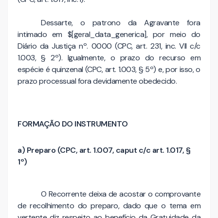
Dessarte, o patrono da Agravante fora
intimado em $[geral_data_generica], por meio do
Diário da Justiça nº. 0000 (CPC, art. 231, inc. VII c/c
1.003, § 2º). Igualmente, o prazo do recurso em
espécie é quinzenal (CPC, art. 1.003, § 5º) e, por isso, o
prazo processual fora devidamente obedecido.
FORMAÇÃO DO INSTRUMENTO
a) Preparo (CPC, art. 1.007, caput c/c art. 1.017, §
1º)
O Recorrente deixa de acostar o comprovante
de recolhimento do preparo, dado que o tema em
vertente diz respeito ao benefício da Gratuidade da