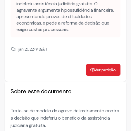
RAZÕES DE AGRAVO DE INSTRUMENTO
indeferiu assistência judiciária gratuita. O
agravante argumenta hipossuficiência financeira,
DOS FATOS E DO DIREITO (CPC, art. 1.016, inc. II)
apresentando provas de dificuldades
( 1 ) – DA PERTINÊNCIA PROCESSUAL DESTE RECURSO
econômicas, e pede a reforma da decisão que
( 2 ) – CONSIDERAÇÕES DO PROCESSADO
exigiu custas processuais.
(4) – A DECISÃO RECORRIDA
(5) – BENEFÍCIOS DA GRATUIDADE DA JUSTIÇA
11 jan 2022
8
1
COMPROVAÇÃO DA HIPOSSUFICIÊNCIA
Ver petição
Sobre este documento
Trata-se de modelo de agravo de instrumento contra
a decisão que indeferiu o benefício da assistência
judiciária gratuita.