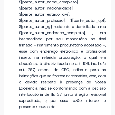
$[parte_autor_nome_completo],
$[parte_autor_nacionalidade],
$[parte_autor_estado_civil],
$[parte_autor_profissao], $[parte_autor_cpf],
$[parte_autor_rg], residente e domiciliada a rua
$[parte_autor_endereco_completo], , ora
intermediado por seu mandatário ao final
firmado – instrumento procuratório acostado –,
esse com endereço eletrônico e profissional
inserto na referida procuração, o qual, em
obediência à diretriz fixada no art. 106, inc. I c/c
art. 287, ambos do CPC, indica-o para as
intimações que se fizerem necessárias, vem, com
o devido respeito à presença de Vossa
Excelência, não se conformando com a decisão
interlocutória de fls. 27, junto à ação revisional
supracitada, e, por essa razão, interpor o
presente recurso de