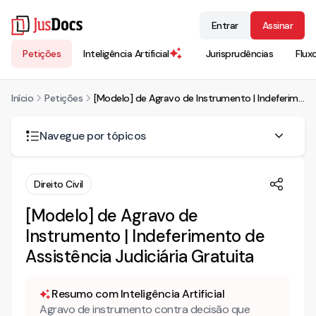
Entrar
Assinar
Petições
Inteligência Artificial
Jurisprudências
Flux
Início
Petições
[Modelo] de Agravo de Instrumento | Indeferimento de Assistência Judiciária Gratuita
Navegue por tópicos
AGRAVO DE INSTRUMENTO C/C PEDIDO DE ANTECIPAÇÃO
Direito Civil
DA TUTELA RECURSAL
[Modelo] de Agravo de
DA TEMPESTIVIDADE DESTE RECURSO
Instrumento | Indeferimento de
FORMAÇÃO DO INSTRUMENTO
Assistência Judiciária Gratuita
a) Preparo (CPC, art. 1.007, caput c/c art. 1.017, § 1º)
b) Peças obrigatórias e facultativas (CPC, art. 1.017, inc. I
Resumo com Inteligência Artificial
e III)
Agravo de instrumento contra decisão que