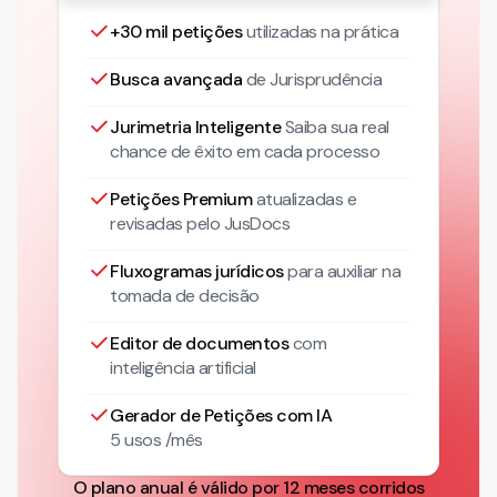
+30 mil petições
utilizadas na prática
Busca avançada
de Jurisprudência
Jurimetria Inteligente
Saiba sua real
chance de êxito em cada processo
Petições Premium
atualizadas
e
revisadas pelo JusDocs
Fluxogramas jurídicos
para auxiliar na
tomada de decisão
Editor de documentos
com
inteligência artificial
Gerador de Petições com IA
5 usos /mês
O plano anual é válido por 12 meses corridos