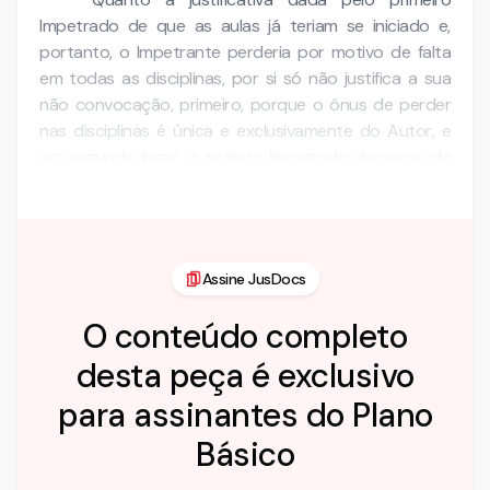
Impetrado de que as aulas já teriam se iniciado e,
portanto, o Impetrante perderia por motivo de falta
em todas as disciplinas, por si só não justifica a sua
não convocação, primeiro, porque o ônus de perder
nas disciplinas é única e exclusivamente do Autor, e
em segundo lugar, o próprio Impetrado demorou de
tomar um posicionamento a respeito da situação do …
Assine JusDocs
O conteúdo completo
desta peça é exclusivo
para assinantes do Plano
Básico