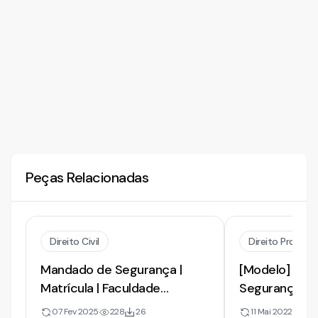
Peças Relacionadas
Direito Civil
Direito Processu
Mandado de Segurança |
[Modelo] de 
Matrícula | Faculdade
Segurança | G
Particular | Modelo
Matrícula em 
07 Fev 2025
228
26
11 Mai 2022
66