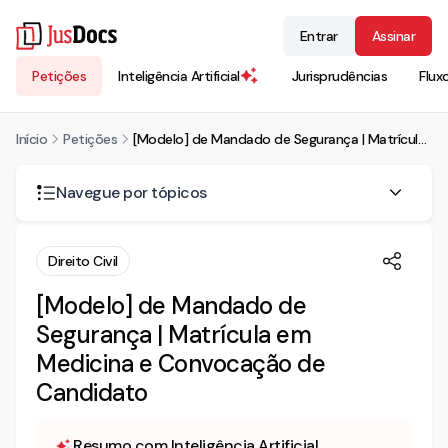
Entrar
Assinar
Petições
Inteligência Artificial
Jurisprudências
Flux
Início
Petições
[Modelo] de Mandado de Segurança | Matrícula em Medicina e Convocação de Candidato
Navegue por tópicos
MANDADO DE SEGUNRANÇA C/ PEDIDO LIMINAR
Direito Civil
I. PRELIMINARMENTE
[Modelo] de Mandado de
Segurança | Matrícula em
II. DOS FATOS
Medicina e Convocação de
III. DO CABIMENTO DO MANDADO DE SEGURANÇA
Candidato
IV. DA AUTORIDADE COATORA
Resumo com Inteligência Artificial
V. DO DIREITO