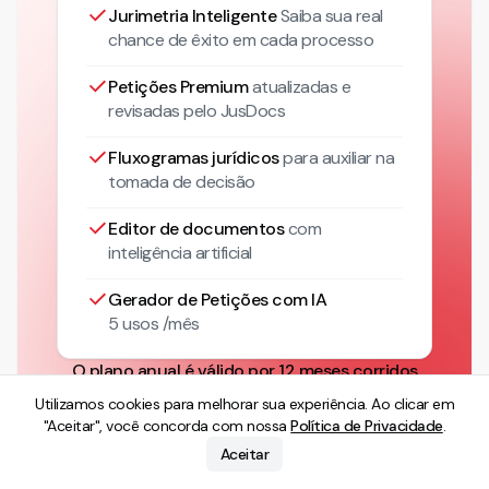
Jurimetria Inteligente
Saiba sua real
chance de êxito em cada processo
Petições Premium
atualizadas
e
revisadas pelo JusDocs
Fluxogramas jurídicos
para auxiliar na
tomada de decisão
Editor de documentos
com
inteligência artificial
Gerador de Petições com IA
5 usos /mês
O plano anual é válido por 12 meses corridos
contados a partir da data da assinatura.
Utilizamos cookies para melhorar sua experiência. Ao clicar em
"Aceitar", você concorda com nossa
Política de Privacidade
.
Aceitar
Peças Relacionadas