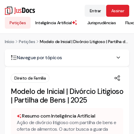
Entrar
Assinar
Petições
Inteligência Artificial
Jurisprudências
Flux
Início
Petições
Modelo de Inicial | Divórcio Litigioso | Partilha de Bens | 2025
Navegue por tópicos
A mulher pode voltar a usar o nome de solteira no
Direito de Família
divórcio?
Modelo de Inicial | Divórcio Litigioso
Ex-cônjuge pode pedir pensão após o fim do
casamento?
| Partilha de Bens | 2025
É possível reconhecer união estável anterior ao segundo
casamento das mesmas partes?
Resumo com Inteligência Artificial
Ação de divórcio litigioso com partilha de bens e
Por isso, diferenciar bem as fases do vínculo — união
estável, casamento, eventual separação judicial — é
oferta de alimentos. O autor busca a guarda