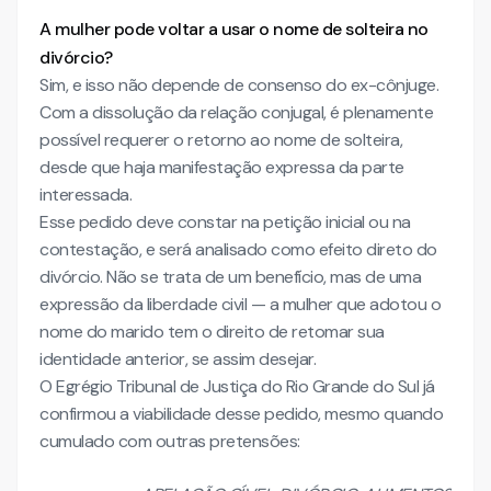
A mulher pode voltar a usar o nome de solteira no
II – DA TUTELADE URGÊNCIA
divórcio?
III - DO DIREITO
Sim, e isso não depende de consenso do ex-cônjuge.
Do Divórcio
Com a dissolução da relação conjugal, é plenamente
Da Partilha dos Bens
possível requerer o retorno ao nome de solteira,
Da Guarda Compartilhada
desde que haja manifestação expressa da parte
interessada.
Esse pedido deve constar na petição inicial ou na
contestação, e será analisado como efeito direto do
divórcio. Não se trata de um benefício, mas de uma
expressão da liberdade civil — a mulher que adotou o
nome do marido tem o direito de retomar sua
identidade anterior, se assim desejar.
O Egrégio Tribunal de Justiça do Rio Grande do Sul já
confirmou a viabilidade desse pedido, mesmo quando
cumulado com outras pretensões: