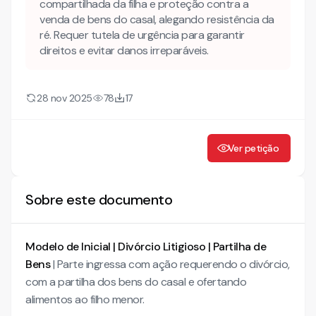
essencial para garantir uma atuação segura e evitar
compartilhada da filha e proteção contra a
prejuízos patrimoniais na liquidação.
venda de bens do casal, alegando resistência da
ré. Requer tutela de urgência para garantir
O divórcio pode ser feito sem partilha de bens?
direitos e evitar danos irreparáveis.
Assim, é papel do advogado de família e sucessões:
Quais providências formais precisam ser tomadas após a
28 nov 2025
78
17
sentença de divórcio?
Quem julga a partilha se o divórcio já foi decidido?
Há, assim, o reconhecimento da conexão sempre
Ver petição
que houver identidade de causa de pedir ou de objeto
— e a jurisprudência aplica essa regra com firmeza nos
casos de direito de família.
Sobre este documento
Mais conteúdo jurídico
Conheça também nossa INTELIGÊNCIA ARTIFICIAL!
Modelo de Inicial | Divórcio Litigioso | Partilha de
AÇÃO DE DIVÓRCIO LITIGIOSO C/C PARTILHA DE BENS,
Bens
| Parte ingressa com ação requerendo o divórcio,
REGULARIZAÇÃO DE GUARDA COMPARTILHADA, VISITAS E
com a partilha dos bens do casal e ofertando
OFERTA DE ALIMENTOS
alimentos ao filho menor.
I - DOS FATOS