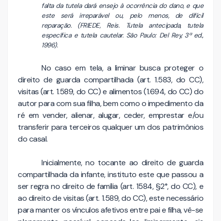
falta da tutela dará ensejo à ocorrência do dano, e que
este será irreparável ou, pelo menos, de difícil
reparação. (FRIEDE, Reis. Tutela antecipada, tutela
específica e tutela cautelar. São Paulo: Del Rey, 3ª ed.,
1996).
No caso em tela, a liminar busca proteger o
direito de guarda compartilhada (art. 1.583, do CC),
visitas (art. 1.589, do CC) e alimentos (1.694, do CC) do
autor para com sua filha, bem como o impedimento da
ré em vender, alienar, alugar, ceder, emprestar e/ou
transferir para terceiros qualquer um dos patrimônios
do casal.
Inicialmente, no tocante ao direito de guarda
compartilhada da infante, instituto este que passou a
ser regra no direito de família (art. 1584, §2°, do CC), e
ao direito de visitas (art. 1.589, do CC), este necessário
para manter os vínculos afetivos entre pai e filha, vê-se