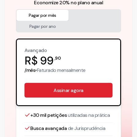
Economize 20% no plano anual
Pagar por mês
Pagar por ano
Avançado
R$
99
,
90
/mês
•
Faturado
mensalmente
Assinar agora
+30 mil petições
utilizadas na prática
Busca avançada
de Jurisprudência