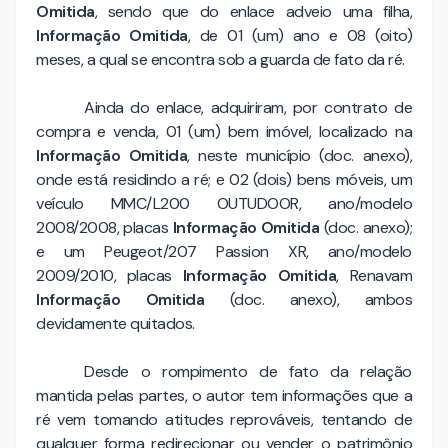
Omitida
, sendo que do enlace adveio uma filha,
Informação Omitida
, de 01 (um) ano e 08 (oito)
meses, a qual se encontra sob a guarda de fato da ré.
Ainda do enlace, adquiriram, por contrato de
compra e venda, 01 (um) bem imóvel, localizado na
Informação Omitida
, neste município (doc. anexo),
onde está residindo a ré; e 02 (dois) bens móveis, um
veículo MMC/L200 OUTUDOOR, ano/modelo
2008/2008, placas
Informação Omitida
(doc. anexo);
e um Peugeot/207 Passion XR, ano/modelo
2009/2010, placas
Informação Omitida
, Renavam
Informação Omitida
(doc. anexo), ambos
devidamente quitados.
Desde o rompimento de fato da relação
mantida pelas partes, o autor tem informações que a
ré vem tomando atitudes reprováveis, tentando de
qualquer forma redirecionar ou vender o patrimônio