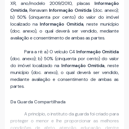
XR, ano/modelo 2009/2010, placas
Informação
Omitida
, Renavam
Informação Omitida
(doc. anexo);
b) 50% (cinquenta por cento) do valor do imóvel
localizado na
Informação Omitida
, neste município
(doc. anexo), o qual deverá ser vendido, mediante
avaliação e consentimento de ambas as partes.
Para a ré: a) O veículo C4
Informação Omitida
(doc. anexo); b) 50% (cinquenta por cento) do valor
do imóvel localizado na
Informação Omitida
, neste
município (doc. anexo), o qual deverá ser vendido,
mediante avaliação e consentimento de ambas as
partes.
Da Guarda Compartilhada
A princípio, o instituto da guarda foi criado para
proteger o menor e lhe proporcionar as melhores
condições de afeto, atenção, educação, dentre