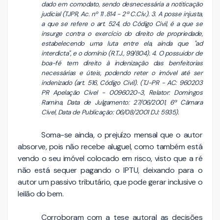
dado em comodato, sendo desnecessária a notiticação
judicial (TJPR, Ac. nº 11 .814 - 2ª C.Cív.). 3. A posse injusta,
a que se refere o art. 524, do Código Civil, é a que se
insurge contra o exercício do direito de propriedade,
estabelecendo uma luta entre ela, ainda que "ad
interdicta", e o domínio (R.T.J., 99/804). 4. O possuidor de
boa-fé tem direito à indenização das benfeitorias
necessárias e úteis, podendo reter o imóvel até ser
indenizado (art. 516, Código Civil). (TJ-PR - AC: 960203
PR Apelação Cível - 0096020-3, Relator: Domingos
Ramina, Data de Julgamento: 27/06/2001, 6ª Câmara
Cível, Data de Publicação: 06/08/2001 DJ: 5935).
Soma-se ainda, o prejuízo mensal que o autor
absorve, pois não recebe aluguel, como também está
vendo o seu imóvel colocado em risco, visto que a ré
não está sequer pagando o IPTU, deixando para o
autor um passivo tributário, que pode gerar inclusive o
leilão do bem.
Corroboram com a tese autoral as decisões