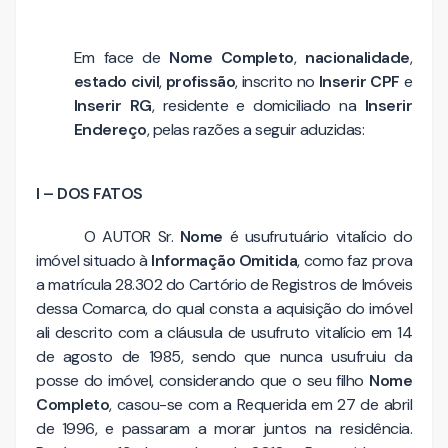
Em face de
Nome Completo
,
nacionalidade
,
estado civil
,
profissão
, inscrito no
Inserir CPF
e
Inserir RG
, residente e domiciliado na
Inserir
Endereço
, pelas razões a seguir aduzidas:
I – DOS FATOS
O AUTOR Sr.
Nome
é usufrutuário vitalício do
imóvel situado à
Informação Omitida
, como faz prova
a matrícula 28.302 do Cartório de Registros de Imóveis
dessa Comarca, do qual consta a aquisição do imóvel
ali descrito com a cláusula de usufruto vitalício em 14
de agosto de 1985, sendo que nunca usufruiu da
posse do imóvel, considerando que o seu filho
Nome
Completo
, casou-se com a Requerida em 27 de abril
de 1996, e passaram a morar juntos na residência.