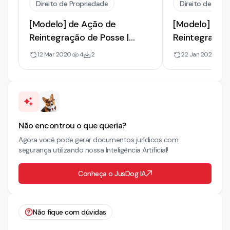
Direito de Propriedade
Direito de Prop
[Modelo] de Ação de
[Modelo] de 
Reintegração de Posse |
Reintegração 
Imóvel Ocupado por Ex-
Esbulho e Ind
12 Mar 2020
4
2
22 Jan 2021
20
Marido e Indenização
Perdas
Não encontrou o que queria?
Agora você pode gerar documentos jurídicos com
segurança utilizando nossa Inteligência Artificial!
Conheça o JusDog IA
Não fique com dúvidas