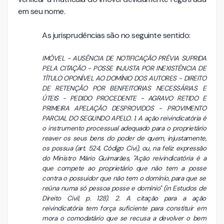
em seu nome.
As jurisprudências são no seguinte sentido:
IMÓVEL - AUSÊNCIA DE NOTIFICAÇÃO PRÉVIA SUPRIDA
PELA CITAÇÃO - POSSE INJUSTA POR INEXISTÊNCIA DE
TÍTULO OPONÍVEL AO DOMÍNIO DOS AUTORES - DIREITO
DE RETENÇÃO POR BENFEITORIAS NECESSÁRIAS E
ÚTEIS - PEDIDO PROCEDENTE - AGRAVO RETIDO E
PRIMEIRA APELAÇÃO DESPROVIDOS - PROVIMENTO
PARCIAL DO SEGUNDO APELO. 1. A ação reivindicatória é
o instrumento processual adequado para o proprietário
reaver os seus bens do poder de quem, injustamente,
os possua (art. 524, Código Civi), ou, na feliz expressão
do Ministro Mário Guimarães, "Ação reivindicatória é a
que compete ao proprietário que não tem a posse
contra o possuidor que não tem o domínio, para que se
reúna numa só pessoa posse e domínio" (in Estudos de
Direito Civil, p. 128). 2. A citação para a ação
reivindicatória tem força suficiente para constituir em
mora o comodatário que se recusa a devolver o bem