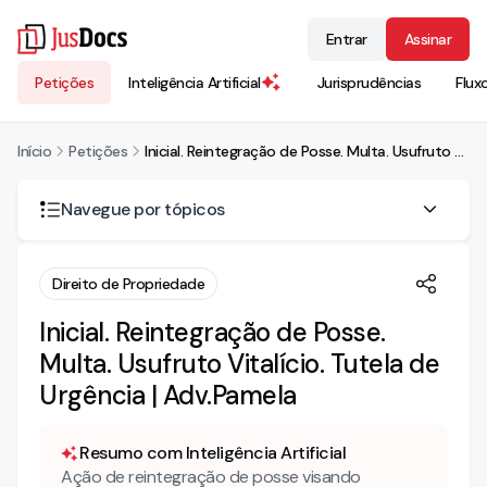
Entrar
Assinar
Petições
Inteligência Artificial
Jurisprudências
Flux
Início
Petições
Inicial. Reintegração de Posse. Multa. Usufruto Vitalício. Tutela de Urgência | Adv.Pamela
Navegue por tópicos
AÇÃO DE REINTEGRAÇÃO DE POSSE C/C PEDIDO DE
Direito de Propriedade
TUTELA DE URGÊNCIA E MULTA COMINATÓRIA
Inicial. Reintegração de Posse.
I – DOS FATOS
Multa. Usufruto Vitalício. Tutela de
II - DO DIREITO
Urgência | Adv.Pamela
Resumo com Inteligência Artificial
Ação de reintegração de posse visando