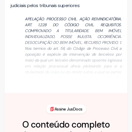
judiciais pelos tribunais superiores:
APELAÇÃO. PROCESSO CIVIL. AÇÃO REIVINDICATÓRIA.
ART. 1.228 DO CÓDIGO CIVIL. REQUISITOS.
COMPROVADO A TITULARIDADE. BEM IMÓVEL
INDIVIDUALIZADO. POSSE INJUSTA. OCORRÊNCIA.
DESOCUPAÇÃO DO BEM IMÓVEL. RECURSO PROVIDO. 1.
Nos termos do art. 56, do Código de Processo Civil, a
oposição é espécie de intervenção de terceiros por
meio da qual um terceiro denominado opoente ingressa
em relação processual alheia pleiteando para si a
titularidade da coisa ou do direito sobre a qual as partes
originárias controvertem. 2. A ação reivindicatória é o
instrumento utilizado pelo proprietário sem posse em …
Assine JusDocs
O conteúdo completo