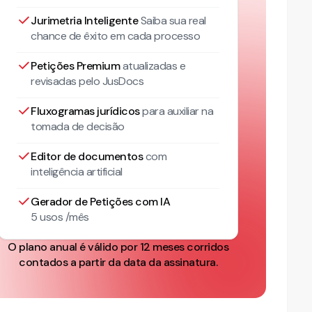
Jurimetria Inteligente
Saiba sua real
chance de êxito em cada processo
Petições Premium
atualizadas
e
revisadas pelo JusDocs
Fluxogramas jurídicos
para auxiliar na
tomada de decisão
Editor de documentos
com
inteligência artificial
Gerador de Petições com IA
5 usos /mês
O plano anual é válido por 12 meses corridos
contados a partir da data da assinatura.