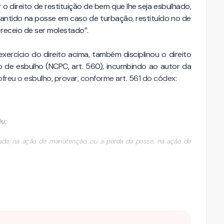
or o direito de restituição de bem que lhe seja esbulhado,
mantido na posse em caso de turbação, restituído no de
o receio de ser molestado”.
 exercício do direito acima, também disciplinou o direito
 de esbulho (NCPC, art. 560), incumbindo ao autor da
ofreu o esbulho, provar, conforme art. 561 do códex:
éu;
ada, na ação de manutenção, ou a perda da posse, na ação de