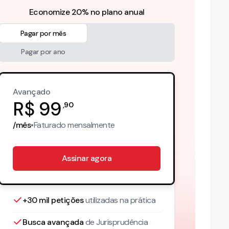
Economize 20% no plano anual
Pagar por mês
Pagar por ano
Avançado
R$
99
,
90
/mês
•
Faturado
mensalmente
Assinar agora
+30 mil petições
utilizadas na prática
Busca avançada
de Jurisprudência