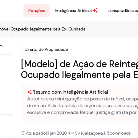
Petições
Inteligência Artificial
Jurisprudências
Imóvel Ocupado Ilegalmente pela Ex-Cunhada
Direito de Propriedade
[Modelo] de Ação de Reinteg
Ocupado Ilegalmente pela
Resumo com Inteligência Artificial
Autor busca reintegração de posse de imóvel, ocup
do irmão. Solicita tutela de urgência para desocupa
exclusiva e comprovada. Requer justiça gratuita por 
Atualizado
visualizações
downloads
13 jan 2020
49
5