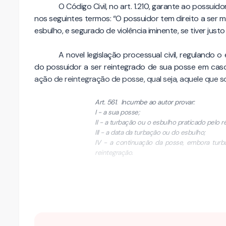
O Código Civil, no art. 1.210, garante ao possuid
nos seguintes termos: “O possuidor tem direito a ser 
esbulho, e segurado de violência iminente, se tiver just
A novel legislação processual civil, regulando o
do possuidor a ser reintegrado de sua posse em caso
ação de reintegração de posse, qual seja, aquele que s
Art. 561. Incumbe ao autor provar:
I - a sua posse;
II - a turbação ou o esbulho praticado pelo r
III - a data da turbação ou do esbulho;
IV - a continuação da posse, embora turb
reintegração.
A posse …