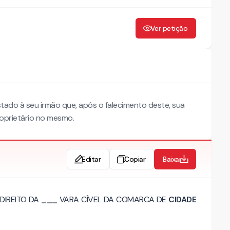
Ver petição
tado à seu irmão que, após o falecimento deste, sua
oprietário no mesmo.
Editar
Copiar
Baixar
 DIREITO DA
___
VARA CÍVEL DA COMARCA DE
CIDADE