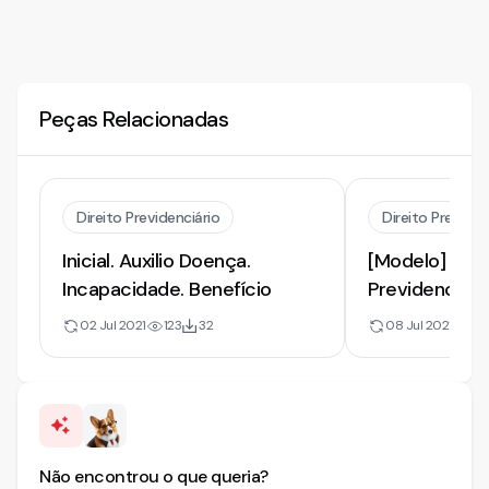
Peças Relacionadas
Direito Previdenciário
Direito Previden
Inicial. Auxilio Doença.
[Modelo] de 
Incapacidade. Benefício
Previdenciári
Concessão de
02 Jul 2021
123
32
08 Jul 2021
8
ou Aposentad
Invalidez
Não encontrou o que queria?