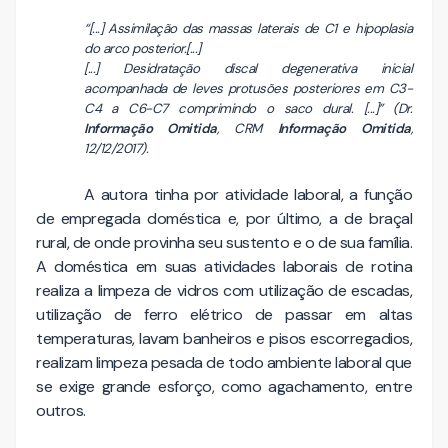
“[...] Assimilação das massas laterais de C1 e hipoplasia
do arco posterior.[...]
[...] Desidratação discal degenerativa inicial
acompanhada de leves protusões posteriores em C3-
C4 a C6-C7 comprimindo o saco dural. [...]” (Dr.
Informação Omitida
, CRM
Informação Omitida
,
12/12/2017).
A autora tinha por atividade laboral, a função
de empregada doméstica e, por último, a de braçal
rural, de onde provinha seu sustento e o de sua família.
A doméstica em suas atividades laborais de rotina
realiza a limpeza de vidros com utilização de escadas,
utilização de ferro elétrico de passar em altas
temperaturas, lavam banheiros e pisos escorregadios,
realizam limpeza pesada de todo ambiente laboral que
se exige grande esforço, como agachamento, entre
outros.