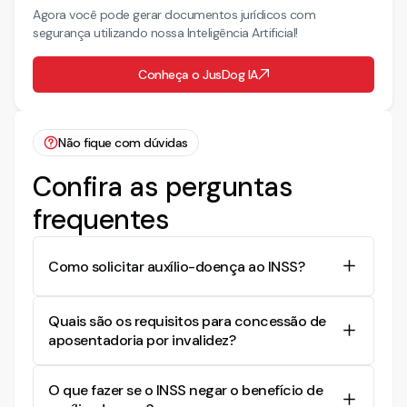
Agora você pode gerar documentos jurídicos com
segurança utilizando nossa Inteligência Artificial!
Conheça o JusDog IA
Não fique com dúvidas
Confira as perguntas
frequentes
Como solicitar auxílio-doença ao INSS?
Para solicitar o auxílio-doença, é necessário
Quais são os requisitos para concessão de
apresentar laudos médicos que comprovem a
aposentadoria por invalidez?
incapacidade para o trabalho e agendar uma
perícia médica no INSS. Caso o pedido seja
A aposentadoria por invalidez é concedida ao
negado, o requerente pode ingressar com uma
O que fazer se o INSS negar o benefício de
segurado que, após cumprir o período de
ação judicial, como a descrita no documento