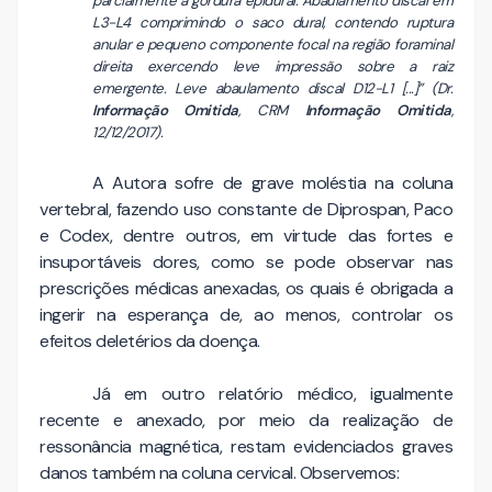
parcialmente a gordura epidural. Abaulamento discal em
L3-L4 comprimindo o saco dural, contendo ruptura
anular e pequeno componente focal na região foraminal
direita exercendo leve impressão sobre a raiz
emergente. Leve abaulamento discal D12-L1 [...]” (Dr.
Informação Omitida
, CRM
Informação Omitida
,
12/12/2017).
A Autora sofre de grave moléstia na coluna
vertebral, fazendo uso constante de Diprospan, Paco
e Codex, dentre outros, em virtude das fortes e
insuportáveis dores, como se pode observar nas
prescrições médicas anexadas, os quais é obrigada a
ingerir na esperança de, ao menos, controlar os
efeitos deletérios da doença.
Já em outro relatório médico, igualmente
recente e anexado, por meio da realização de
ressonância magnética, restam evidenciados graves
danos também na coluna cervical. Observemos: