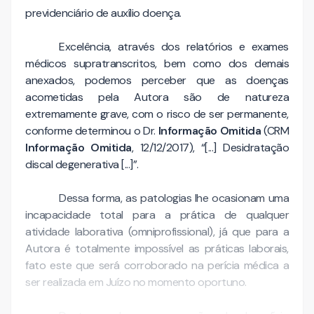
previdenciário de auxílio doença.
Excelência, através dos relatórios e exames
médicos supratranscritos, bem como dos demais
anexados, podemos perceber que as doenças
acometidas pela Autora são de natureza
extremamente grave, com o risco de ser permanente,
conforme determinou o Dr.
Informação Omitida
(CRM
Informação Omitida
, 12/12/2017), “[...] Desidratação
discal degenerativa [...]”.
Dessa forma, as patologias lhe ocasionam uma
incapacidade total para a prática de qualquer
atividade laborativa (omniprofissional), já que para a
Autora é totalmente impossível as práticas laborais,
fato este que será corroborado na perícia médica a
ser realizada em Juízo no momento oportuno.