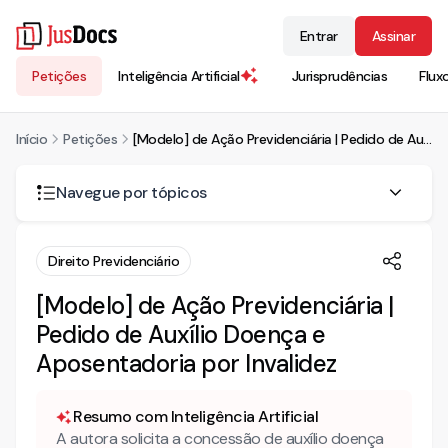
Entrar
Assinar
Petições
Inteligência Artificial
Jurisprudências
Flux
Início
Petições
[Modelo] de Ação Previdenciária | Pedido de Auxílio Doença e Aposentadoria por Invalidez
Navegue por tópicos
AÇÃO PREVIDENCIÁRIA PARA CONCESSÃO DE BENEFÍCIO
Direito Previdenciário
POR INCAPACIDADE
[Modelo] de Ação Previdenciária |
DA AÇÃO ANTERIORMENTE AJUIZADA
Pedido de Auxílio Doença e
DOS FATOS
Aposentadoria por Invalidez
Resumo com Inteligência Artificial
A autora solicita a concessão de auxílio doença