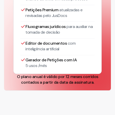
Petições Premium
atualizadas
e
revisadas pelo JusDocs
Fluxogramas jurídicos
para auxiliar na
tomada de decisão
Editor de documentos
com
inteligência artificial
Gerador de Petições com IA
5 usos /mês
O plano anual é válido por 12 meses corridos
contados a partir da data da assinatura.