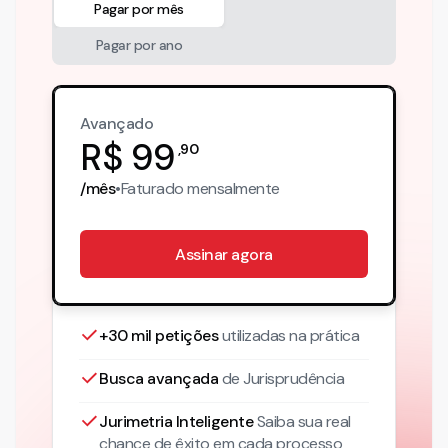
Pagar por mês
Pagar por ano
Avançado
R$
99
,
90
/mês
•
Faturado
mensalmente
Assinar agora
+30 mil petições
utilizadas na prática
Busca avançada
de Jurisprudência
Jurimetria Inteligente
Saiba sua real
chance de êxito em cada processo