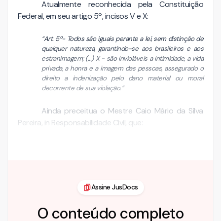
Atualmente reconhecida pela Constituição
Federal, em seu artigo 5º, incisos V e X:
“Art. 5º- Todos são iguais perante a lei, sem distinção de
qualquer natureza, garantindo-se aos brasileiros e aos
estranimagem; (...) X - são invioláveis a intimidade, a vida
privada, a honra e a imagem das pessoas, assegurado o
direito a indenização pelo dano material ou moral
decorrente de sua violação.”
Ainda preceitua o Mestre Caio Mário da Silva
Pereira, in Responsabilidade Civil, que:
“Quando se cuida do dano moral, o fulcro do …
Assine JusDocs
O conteúdo completo