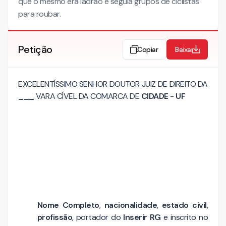
que o mesmo era ladrão e seguia grupos de ciclistas
para roubar.
Petição
Copiar
Baixar
EXCELENTÍSSIMO SENHOR DOUTOR JUIZ DE DIREITO DA
___
VARA CÍVEL DA COMARCA DE
CIDADE
-
UF
Nome Completo
,
nacionalidade
,
estado civil
,
profissão
, portador do
Inserir RG
e inscrito no