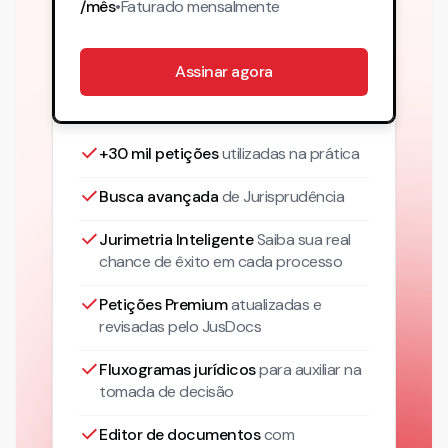
/mês
•
Faturado
mensalmente
Assinar agora
+30 mil petições
utilizadas na prática
Busca avançada
de Jurisprudência
Jurimetria Inteligente
Saiba sua real
chance de êxito em cada processo
Petições Premium
atualizadas
e
revisadas pelo JusDocs
Fluxogramas jurídicos
para auxiliar na
tomada de decisão
Editor de documentos
com