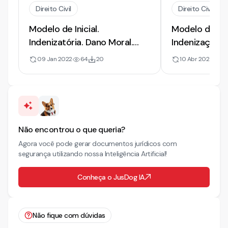
Direito Civil
Direito Civil
Modelo de Inicial.
Modelo de A
Indenizatória. Dano Moral.
Indenização |
Dano à Imagem
Imagem | 20
09 Jan 2022
64
20
10 Abr 2026
2
Não encontrou o que queria?
Agora você pode gerar documentos jurídicos com
segurança utilizando nossa Inteligência Artificial!
Conheça o JusDog IA
Não fique com dúvidas