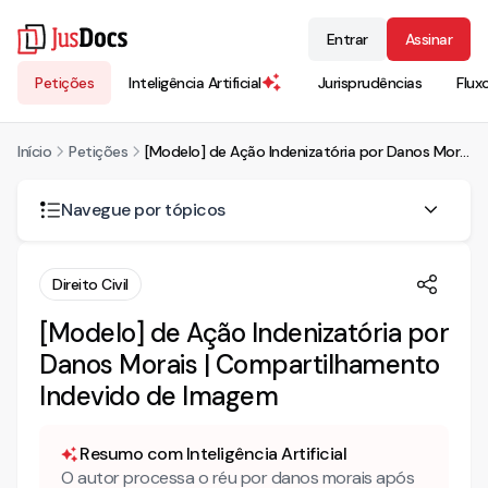
Entrar
Assinar
Petições
Inteligência Artificial
Jurisprudências
Flux
Início
Petições
[Modelo] de Ação Indenizatória por Danos Morais | Compartilhamento Indevido de Imagem
Navegue por tópicos
AÇÃO DE INDENIZAÇÃO POR DANOS MORAIS
Direito Civil
DOS FATOS
[Modelo] de Ação Indenizatória por
Danos Morais | Compartilhamento
DO DIREITO
Do dano moral
Indevido de Imagem
Resumo com Inteligência Artificial
O autor processa o réu por danos morais após