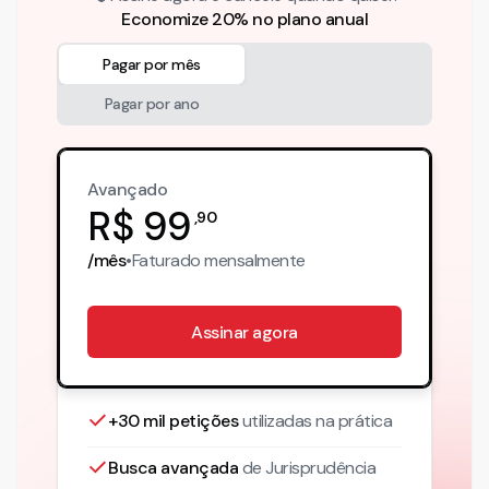
Economize 20% no plano anual
Pagar por mês
Pagar por ano
Avançado
R$
99
,
90
/mês
•
Faturado
mensalmente
Assinar agora
+30 mil petições
utilizadas na prática
Busca avançada
de Jurisprudência