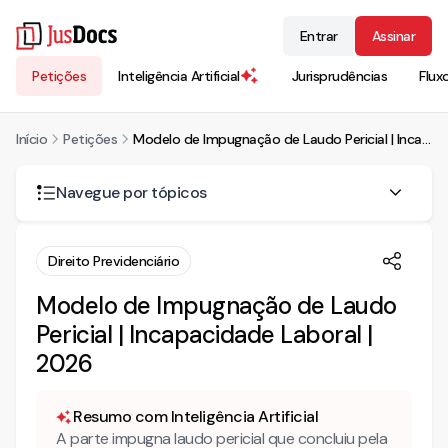
Entrar
Assinar
Petições
Inteligência Artificial
Jurisprudências
Flux
Início
Petições
Modelo de Impugnação de Laudo Pericial | Incapacidade Laboral | 2026
Navegue por tópicos
No que consiste a impugnação de laudo pericial?
Direito Previdenciário
Qual a previsão legal da impugnação ao laudo pericial?
Modelo de Impugnação de Laudo
Pericial | Incapacidade Laboral |
Mais modelos de impugnação ao laudo pericial
2026
Resumo com Inteligência Artificial
A parte impugna laudo pericial que concluiu pela