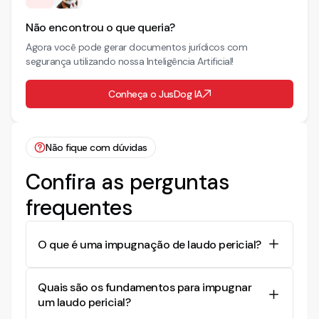
Não encontrou o que queria?
Agora você pode gerar documentos jurídicos com
segurança utilizando nossa Inteligência Artificial!
Conheça o JusDog IA
Não fique com dúvidas
Confira as perguntas
frequentes
O que é uma impugnação de laudo pericial?
A impugnação de laudo pericial é a contestação
Quais são os fundamentos para impugnar
feita por uma das partes em um processo para
um laudo pericial?
questionar a validade ou qualidade do laudo