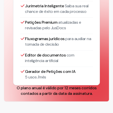
Jurimetria Inteligente
Saiba sua real
chance de êxito em cada processo
Petições Premium
atualizadas
e
revisadas pelo JusDocs
Fluxogramas jurídicos
para auxiliar na
tomada de decisão
Editor de documentos
com
inteligência artificial
Gerador de Petições com IA
5 usos /mês
O plano anual é válido por 12 meses corridos
contados a partir da data da assinatura.