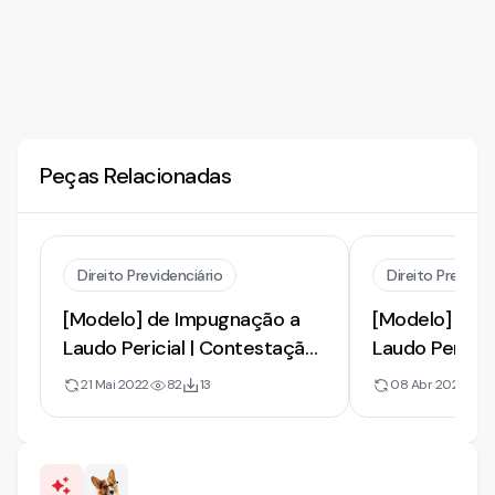
Peças Relacionadas
Direito Previdenciário
Direito Previden
[Modelo] de Impugnação a
[Modelo] de 
Laudo Pericial | Contestação
Laudo Pericia
de Incapacidade Laborativa
à Incapacidad
21 Mai 2022
82
13
08 Abr 2021
3