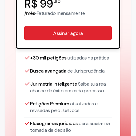
R$
99
,
90
/mês
•
Faturado
mensalmente
Assinar agora
+30 mil petições
utilizadas na prática
Busca avançada
de Jurisprudência
Jurimetria Inteligente
Saiba sua real
chance de êxito em cada processo
Petições Premium
atualizadas
e
revisadas pelo JusDocs
Fluxogramas jurídicos
para auxiliar na
tomada de decisão