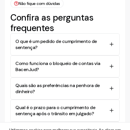
Não fique com dúvidas
Confira as perguntas
frequentes
O que é um pedido de cumprimento de
sentença?
O pedido de cumprimento de sentença ocorre
Como funciona o bloqueio de contas via
quando a parte vencedora solicita ao juiz que
BacenJud?
obrigue a parte perdedora a cumprir a decisão
judicial, como pagar uma quantia em dinheiro.
O sistema BacenJud permite que o juiz ordene o
Quais são as preferências na penhora de
bloqueio de valores nas contas bancárias do
dinheiro?
devedor, garantindo que o credor receba o que
lhe é devido.
O pedido de penhora de dinheiro tem preferência
Qual é o prazo para o cumprimento de
sobre outros bens, seja o valor em espécie, em
sentença após o trânsito em julgado?
depósito ou aplicado em instituições financeiras.
O cumprimento de sentença pode ser solicitado
O que acontece se o devedor não indicar