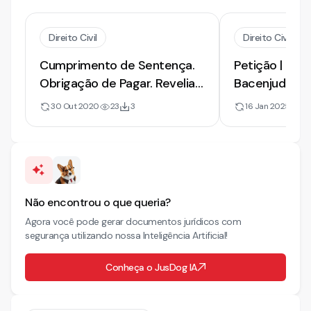
Direito Civil
Direito Civil
Cumprimento de Sentença.
Petição | Pedi
Obrigação de Pagar. Revelia.
Bacenjud | No
Bloqueio
Modelo
30 Out 2020
23
3
16 Jan 2025
117
Não encontrou o que queria?
Agora você pode gerar documentos jurídicos com
segurança utilizando nossa Inteligência Artificial!
Conheça o JusDog IA