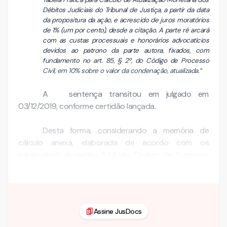
Débitos Judiciais do Tribunal de Justiça, a partir da data
da propositura da ação, e acrescido de juros moratórios
de 1% (um por cento), desde a citação. A parte ré arcará
com as custas processuais e honorários advocatícios
devidos ao patrono da parte autora, fixados, com
fundamento no art. 85, § 2º, do Código de Processo
Civil, em 10% sobre o valor da condenação, atualizada.”
A sentença transitou em julgado em
03/12/2019, conforme certidão lançada.
Desta forma, considerando a memória de
cálculo anexa, elaborada de acordo com os
parâmetros do artigo 524 do Código de Processo
Civil, tendo …
Assine JusDocs