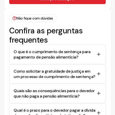
Não fique com dúvidas
Confira as perguntas
frequentes
O que é o cumprimento de sentença para
pagamento de pensão alimentícia?
O cumprimento de sentença para pagamento de
Como solicitar a gratuidade de justiça em
pensão alimentícia é um procedimento judicial
um processo de cumprimento de sentença?
que busca obrigar o devedor a pagar as quantias
devidas conforme determinado por uma
Para solicitar a gratuidade de justiça, a parte
sentença judicial anterior. Este procedimento
Quais são as consequências para o devedor
interessada deve demonstrar que não possui
pode incluir medidas para garantir o pagamento,
que não paga a pensão alimentícia?
recursos suficientes para arcar com os custos do
como bloqueio de bens e valores.
processo sem prejudicar seu sustento. Isso pode
O devedor que não paga a pensão alimentícia
ser feito através de uma declaração de
Qual é o prazo para o devedor pagar a dívida
pode sofrer diversas consequências, como multa
hipossuficiência anexada ao pedido.