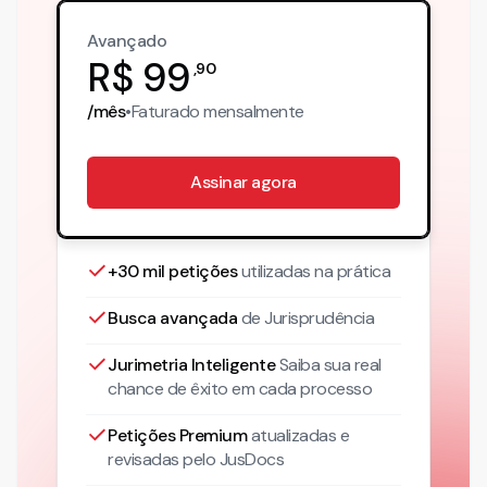
Avançado
R$
99
,
90
/mês
•
Faturado
mensalmente
Assinar agora
+30 mil petições
utilizadas na prática
Busca avançada
de Jurisprudência
Jurimetria Inteligente
Saiba sua real
chance de êxito em cada processo
Petições Premium
atualizadas
e
revisadas pelo JusDocs