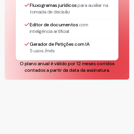
Fluxogramas jurídicos
para auxiliar na
tomada de decisão
Editor de documentos
com
inteligência artificial
Gerador de Petições com IA
5 usos /mês
O plano anual é válido por 12 meses corridos
contados a partir da data da assinatura.