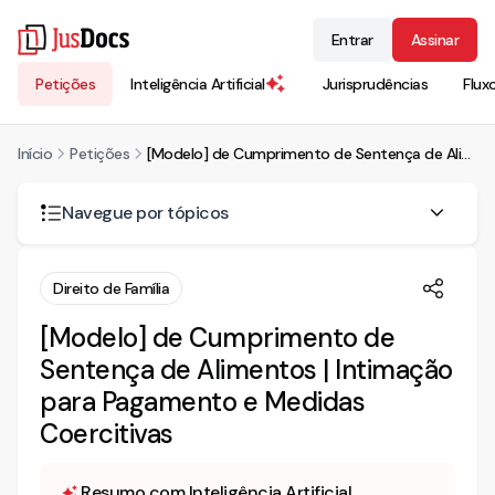
Entrar
Assinar
Petições
Inteligência Artificial
Jurisprudências
Flux
Início
Petições
[Modelo] de Cumprimento de Sentença de Alimentos | Intimação para Pagamento e Medidas Coercitivas
Navegue por tópicos
CUMPRIMENTO DE SENTENÇA
Direito de Família
I - DA GRATUIDADE DE JUSTIÇA
[Modelo] de Cumprimento de
Sentença de Alimentos | Intimação
II - DOS FATOS
para Pagamento e Medidas
III - CÁLCULO DE DÉBITO
Coercitivas
IV - DOS FUNDAMENTOS JURÍDICOS
Resumo com Inteligência Artificial