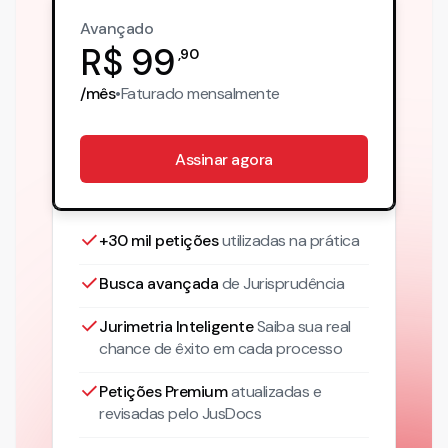
Avançado
R$
99
,
90
/mês
•
Faturado
mensalmente
Assinar agora
+30 mil petições
utilizadas na prática
Busca avançada
de Jurisprudência
Jurimetria Inteligente
Saiba sua real
chance de êxito em cada processo
Petições Premium
atualizadas
e
revisadas pelo JusDocs