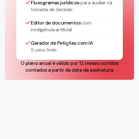
Fluxogramas jurídicos
para auxiliar na
tomada de decisão
Editor de documentos
com
inteligência artificial
Gerador de Petições com IA
5 usos /mês
O plano anual é válido por 12 meses corridos
contados a partir da data da assinatura.