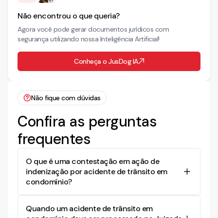
Não encontrou o que queria?
Agora você pode gerar documentos jurídicos com
segurança utilizando nossa Inteligência Artificial!
Conheça o JusDog IA
Não fique com dúvidas
Confira as perguntas
frequentes
O que é uma contestação em ação de
indenização por acidente de trânsito em
condomínio?
A contestação é uma peça processual utilizada
Quando um acidente de trânsito em
para apresentar a defesa do réu em uma ação de