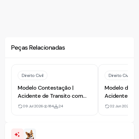
Peças Relacionadas
Direito Civil
Direito Civil
Modelo Contestação |
Modelo de Co
Acidente de Transito com
Acidente Trân
Pedido Contraposto | 2026
Concorrente 
09 Jul 2026
184
24
02 Jun 2026
7