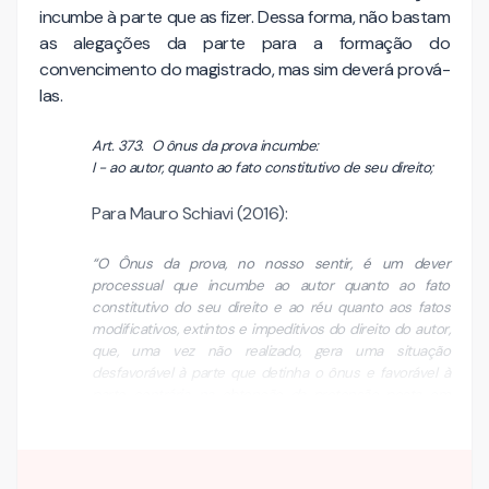
incumbe à parte que as fizer. Dessa forma, não bastam
as alegações da parte para a formação do
convencimento do magistrado, mas sim deverá prová-
las.
Art. 373. O ônus da prova incumbe:
I - ao autor, quanto ao fato constitutivo de seu direito;
Para Mauro Schiavi (2016):
“O Ônus da prova, no nosso sentir, é um dever
processual que incumbe ao autor quanto ao fato
constitutivo do seu direito e ao réu quanto aos fatos
modificativos, extintos e impeditivos do direito do autor,
que, uma vez não realizado, gera uma situação
desfavorável à parte que detinha o ônus e favorável à
parte contrária, na obtenção da pretensão posta em
juízo.” (SCHIAVI, 2016, p. …