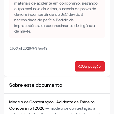
materiais de acidente em condomínio, alegando
culpa exclusiva da vítima, ausência de prova de
Como adaptar este modelo ao caso concreto antes de
usar?
dano, e incompetência do JEC devido à
necessidade de perícia. Pedido de
Mais modelos jurídicos
improcedência e reconhecimento de litigância
Conheça também nossa INTELIGÊNCIA ARTIFICIAL!
de má-fé.
CONTESTAÇÃO
03 jul 2026
97
49
I. RESUMOS DOS FATOS SEGUNDO A REQUERENTE
II. DAS PRELIMINARES
A. DA INÉPCIA DA PEÇA EXORDIAL
Ver petição
B. DA LITIGÂNCIA DE MÁ-FÉ
C. DA AUSENCIA DE PROVAS QUE AMPAREM O PEDIDO
INICIAL
Sobre este documento
Modelo de Contestação | Acidente de Trânsito |
Condomínio | 2026
— modelo de contestação a