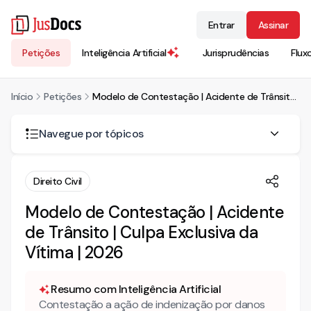
Entrar
Assinar
Petições
Inteligência Artificial
Jurisprudências
Flux
Início
Petições
Modelo de Contestação | Acidente de Trânsito | Culpa Exclusiva da Vítima | 2026
Navegue por tópicos
Acidente de trânsito em via interna de condomínio pode
Direito Civil
ser discutido no Juizado Especial Cível?
Modelo de Contestação | Acidente
Orçamentos sem comprovante de pagamento provam o
dano material em acidente de trânsito?
de Trânsito | Culpa Exclusiva da
Vítima | 2026
Quando há mais de um orçamento, qual valor deve ser
usado na condenação por danos materiais?
Resumo com Inteligência Artificial
A culpa concorrente pode reduzir o valor da indenização
Contestação a ação de indenização por danos
em acidente de trânsito?