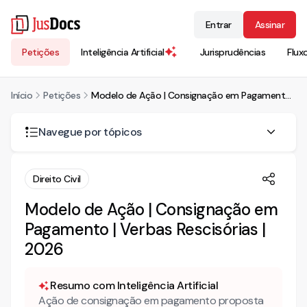
Entrar
Assinar
Petições
Inteligência Artificial
Jurisprudências
Flux
Início
Petições
Modelo de Ação | Consignação em Pagamento | Verbas Rescisórias | 2026
Navegue por tópicos
Quando o empregador pode ajuizar ação de consignação
Direito Civil
em pagamento na Justiça do Trabalho?
Modelo de Ação | Consignação em
O depósito judicial das verbas rescisórias extingue a
obrigação do empregador?
Pagamento | Verbas Rescisórias |
2026
O empregado pode contestar a ação de consignação?
Como adaptar este modelo ao caso concreto antes de
Resumo com Inteligência Artificial
usar?
Ação de consignação em pagamento proposta