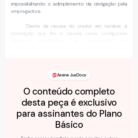
impossibilitando o adimplemento da obrigação pela
empregadora.
Diante da recusa do credor em receber a
prestação que lhe é devida, resta configurada
hipótese autorizadora da consignação em
pagamento, instituto …
Assine JusDocs
O conteúdo completo
desta peça é exclusivo
para assinantes do Plano
Básico