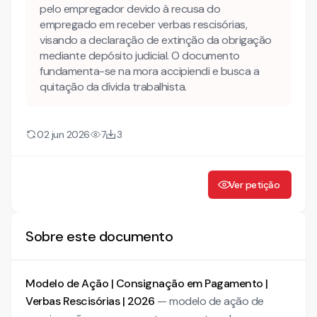
pelo empregador devido à recusa do
Mais conteúdo jurídico
empregado em receber verbas rescisórias,
Conheça também nossa INTELIGÊNCIA ARTIFICIAL para
visando a declaração de extinção da obrigação
advogados!
mediante depósito judicial. O documento
AÇÃO DE CONSIGNAÇÃO EM PAGAMENTO
fundamenta-se na mora accipiendi e busca a
quitação da dívida trabalhista.
1. DOS FATOS E DOS FUNDAMENTOS
02 jun 2026
7
3
Ver petição
Sobre este documento
Modelo de Ação | Consignação em Pagamento |
Verbas Rescisórias | 2026
— modelo de ação de