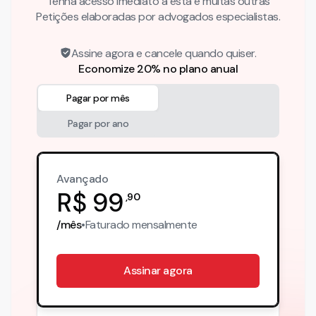
Tenha acesso imediato a esta e muitas outras
Petições elaboradas por advogados especialistas.
Assine agora e cancele quando quiser.
Economize 20% no plano anual
Pagar por mês
Pagar por ano
Avançado
R$
99
,
90
/mês
•
Faturado
mensalmente
Assinar agora