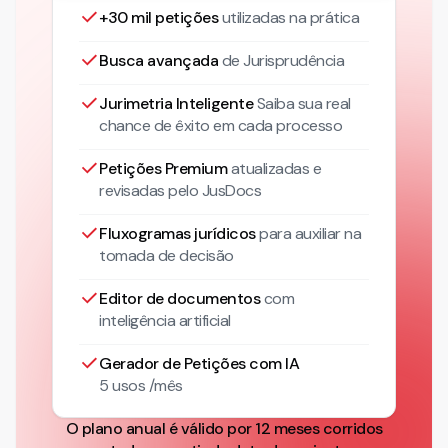
+30 mil petições
utilizadas na prática
Busca avançada
de Jurisprudência
Jurimetria Inteligente
Saiba sua real
chance de êxito em cada processo
Petições Premium
atualizadas
e
revisadas pelo JusDocs
Fluxogramas jurídicos
para auxiliar na
tomada de decisão
Editor de documentos
com
inteligência artificial
Gerador de Petições com IA
5 usos /mês
O plano anual é válido por 12 meses corridos