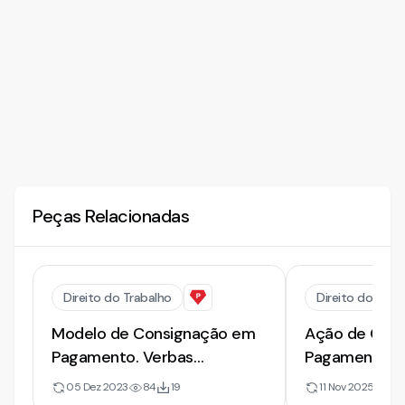
Peças Relacionadas
Direito do Trabalho
Direito do Trab
Modelo de Consignação em
Ação de Con
Pagamento. Verbas
Pagamento Tra
Rescisórias [2023]
2025
05 Dez 2023
84
19
11 Nov 2025
0