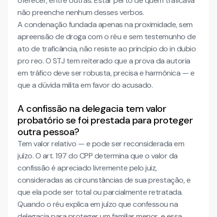
oferecer, entre outras. Estar perto de quem traficava
não preenche nenhum desses verbos.
A condenação fundada apenas na proximidade, sem
apreensão de droga com o réu e sem testemunho de
ato de traficância, não resiste ao princípio do in dubio
pro reo. O STJ tem reiterado que a prova da autoria
em tráfico deve ser robusta, precisa e harmônica — e
que a dúvida milita em favor do acusado.
A confissão na delegacia tem valor
probatório se foi prestada para proteger
outra pessoa?
Tem valor relativo — e pode ser reconsiderada em
juízo. O art. 197 do CPP determina que o valor da
confissão é apreciado livremente pelo juiz,
consideradas as circunstâncias de sua prestação, e
que ela pode ser total ou parcialmente retratada.
Quando o réu explica em juízo que confessou na
delegacia para proteger um familiar menor, e essa