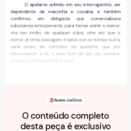
O apelante admitiu em seu interrogatório, ser
dependente de maconha e cocaína, e também
confirmou em delegacia que comercializava
substancia entorpecente, para tentar eximir o menor,
ora seu irmão, de qualquer culpa, uma vez que o
menor, já tinha passagem, e sabia que se tivesse outra,
seria preso, ao contrário do apelante, que por
desconhecer a lei, e pelo fato de ser réu primário,
achava que ficaria em liberdade.
Inobstante ao acima exposto, o ú…
Assine JusDocs
O conteúdo completo
desta peça é exclusivo