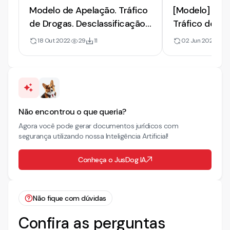
Modelo de Apelação. Tráfico
[Modelo] de 
de Drogas. Desclassificação
Tráfico de Dr
para Usuário [v2]
por Ausência
18 Out 2022
29
11
02 Jun 2022
2
Não encontrou o que queria?
Agora você pode gerar documentos jurídicos com
segurança utilizando nossa Inteligência Artificial!
Conheça o JusDog IA
Não fique com dúvidas
Confira as perguntas