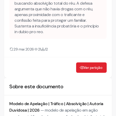
buscando absolvição total do réu. A defesa
argumenta que não havia drogas com o réu,
Quais são os requisitos formais desta apelação e qual o
prazo?
apenas proximidade com o traficante e
confissão feita para proteger um familiar.
Como adaptar este modelo ao caso concreto antes de
Sustenta a insuficiência probatória e o princípio
protocolar?
in dubio pro reo.
Mais conteúdo jurídico
Conheça também nossa INTELIGÊNCIA ARTIFICIAL, para
29 mai 2026
21
12
dar todo o suporte necessário ao advogado!
RECURSO DE APELAÇÃO
Ver petição
RAZÕES DE APELAÇÃO
Sobre este documento
Modelo de Apelação | Tráfico | Absolvição | Autoria
Duvidosa | 2026
— modelo de apelação em ação