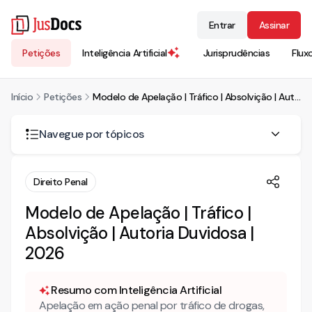
Entrar
Assinar
Petições
Inteligência Artificial
Jurisprudências
Flux
Início
Petições
Modelo de Apelação | Tráfico | Absolvição | Autoria Duvidosa | 2026
Navegue por tópicos
A mera proximidade com o traficante no momento da
Direito Penal
abordagem pode embasar condenação por tráfico?
Modelo de Apelação | Tráfico |
A confissão na delegacia tem valor probatório se foi
prestada para proteger outra pessoa?
Absolvição | Autoria Duvidosa |
2026
O usuário de drogas flagrado próximo de um traficante
pode ser condenado por tráfico?
Resumo com Inteligência Artificial
O testemunho do próprio traficante absolvendo o réu
Apelação em ação penal por tráfico de drogas,
tem peso para a absolvição?