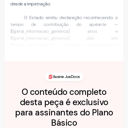
desde a impetração.
O Estado emitiu declaração reconhecendo o
tempo de contribuição do apelante —
$[geral_informacao_generica] anos e
$[geral_informacao_generica] dias até
$[geral_data_generica] — e declarou expressamente
que ele "é aposentável no serviço público …
Assine JusDocs
O conteúdo completo
desta peça é exclusivo
para assinantes do Plano
Básico