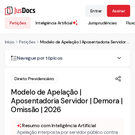
Entrar
Assinar
Petições
Inteligência Artificial
Jurisprudências
Flux
Início
Petições
Modelo de Apelação | Aposentadoria Servidor | Demora | Omissão | 2026
Navegue por tópicos
A demora da Administração em conceder aposentadoria
Direito Previdenciário
requerida pelo servidor pode ser combatida por mandado
de segurança?
Modelo de Apelação |
A declaração emitida pelo próprio Estado sobre o tempo
Aposentadoria Servidor | Demora |
de contribuição é prova suficiente para o mandamus?
Omissão | 2026
Qual o regime de aposentadoria aplicável ao servidor
público estadual que ingressou antes das reformas
Resumo com Inteligência Artificial
previdenciárias?
Apelação interposta por servidor público contra