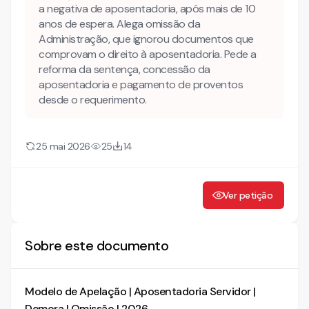
a negativa de aposentadoria, após mais de 10
Como adaptar este modelo ao caso concreto antes de
protocolar?
anos de espera. Alega omissão da
Administração, que ignorou documentos que
Mais conteúdo jurídico
comprovam o direito à aposentadoria. Pede a
Conheça agora nossa INTELIGÊNCIA ARTIFICIAL!
reforma da sentença, concessão da
aposentadoria e pagamento de proventos
RECURSO DE APELAÇÃO
desde o requerimento.
RAZÕES DA APELAÇÃO
25 mai 2026
25
14
I — OS FATOS
II — DO DIREITO LÍQUIDO E CERTO
II.1 — A prova pré-constituída existe e foi produzida
Ver petição
pelo próprio Estado
Sobre este documento
Modelo de Apelação | Aposentadoria Servidor |
Demora | Omissão | 2026