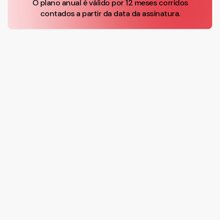
O plano anual é válido por 12 meses corridos
contados a partir da data da assinatura.