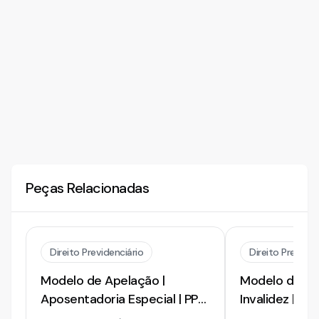
Peças Relacionadas
Direito Previdenciário
Direito Previden
Modelo de Apelação |
Modelo de Ap
Aposentadoria Especial | PPP
Invalidez | Do
Retificado | 2026
Segurado | 2