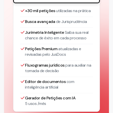
+30 mil petições
utilizadas na prática
Busca avançada
de Jurisprudência
Jurimetria Inteligente
Saiba sua real
chance de êxito em cada processo
Petições Premium
atualizadas
e
revisadas pelo JusDocs
Fluxogramas jurídicos
para auxiliar na
tomada de decisão
Editor de documentos
com
inteligência artificial
Gerador de Petições com IA
5 usos /mês