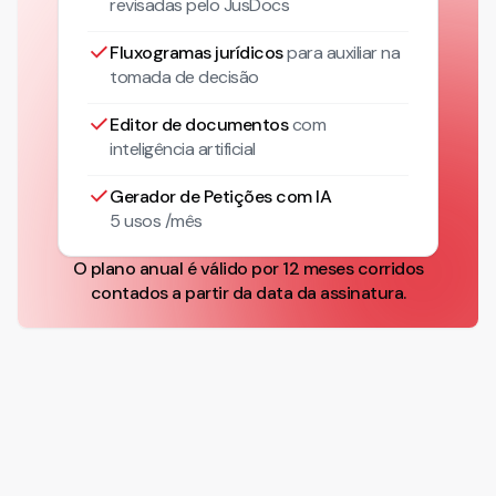
revisadas pelo JusDocs
Fluxogramas jurídicos
para auxiliar na
tomada de decisão
Editor de documentos
com
inteligência artificial
Gerador de Petições com IA
5 usos /mês
O plano anual é válido por 12 meses corridos
contados a partir da data da assinatura.