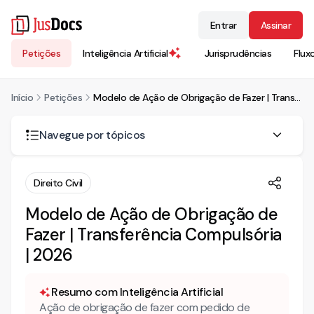
Entrar
Assinar
Petições
Inteligência Artificial
Jurisprudências
Flux
Início
Petições
Modelo de Ação de Obrigação de Fazer | Transferência Compulsória | 2026
Navegue por tópicos
Quando é possível pedir transferência compulsória entre
Direito Civil
universidades públicas?
Modelo de Ação de Obrigação de
Como estruturar a petição inicial em ação de
transferência compulsória?
Fazer | Transferência Compulsória
| 2026
Qual é o fundamento legal da transferência por motivo de
saúde?
Resumo com Inteligência Artificial
É necessário que as instituições sejam congêneres?
Ação de obrigação de fazer com pedido de