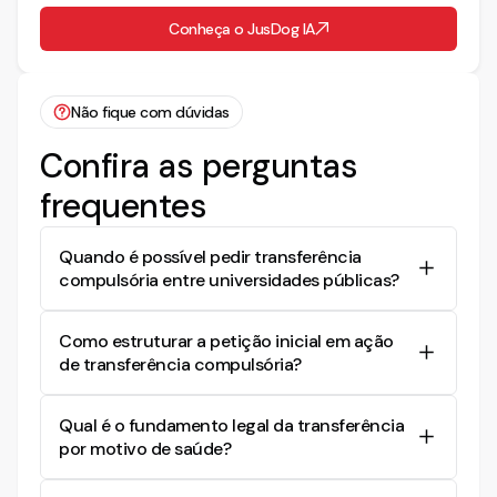
Conheça o JusDog IA
Não fique com dúvidas
Confira as perguntas
frequentes
Quando é possível pedir transferência
compulsória entre universidades públicas?
A transferência compulsória é possível em
Como estruturar a petição inicial em ação
situações excepcionais que envolvem saúde
de transferência compulsória?
grave, risco à vida ou impossibilidade de
tratamento adequado no local de origem. Nessas
A petição deve ser clara e objetiva, começando
circunstâncias, a intervenção judicial pode ser
Qual é o fundamento legal da transferência
com a apresentação da trajetória acadêmica,
solicitada para garantir a dignidade do
por motivo de saúde?
seguida pela demonstração da doença,
estudante, mesmo que não haja vagas
necessidade de tratamento, evidência de apoio
O fundamento legal está na Constituição Federal,
disponíveis.