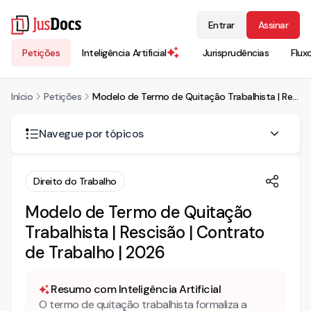
Entrar
Assinar
Petições
Inteligência Artificial
Jurisprudências
Flux
Início
Petições
Modelo de Termo de Quitação Trabalhista | Rescisão | Contrato de Trabalho | 2026
Navegue por tópicos
O termo de quitação impede ações futuras?
Direito do Trabalho
Quando é recomendável usar o termo de quitação anual?
Modelo de Termo de Quitação
Trabalhista | Rescisão | Contrato
Como estruturar um acordo por comum acordo na
rescisão contratual?
de Trabalho | 2026
Mais conteúdo jurídico
Conheça também nossa INTELIGÊNCIA ARTIFICIAL para
Resumo com Inteligência Artificial
advogados!
O termo de quitação trabalhista formaliza a