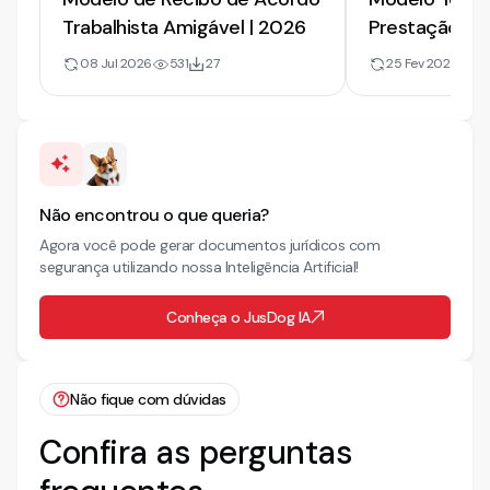
Trabalhista Amigável | 2026
Prestação de 
Atualizado 2
08 Jul 2026
531
27
25 Fev 2026
2
Não encontrou o que queria?
Agora você pode gerar documentos jurídicos com
segurança utilizando nossa Inteligência Artificial!
Conheça o JusDog IA
Não fique com dúvidas
Confira as perguntas