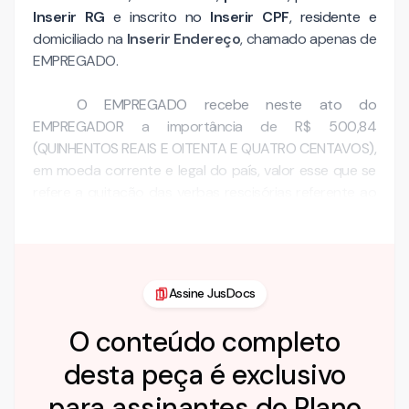
Inserir RG
e inscrito no
Inserir CPF
, residente e
domiciliado na
Inserir Endereço
, chamado apenas de
EMPREGADO.
O EMPREGADO recebe neste ato do
EMPREGADOR a importância de R$ 500,84
(QUINHENTOS REAIS E OITENTA E QUATRO CENTAVOS),
em moeda corrente e legal do país, valor esse que se
refere a quitação das verbas rescisórias referente ao
contrato de trabalho …
Assine JusDocs
O conteúdo completo
desta peça é exclusivo
para assinantes do Plano