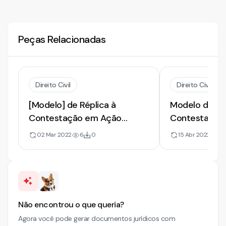
Peças Relacionadas
Direito Civil
Direito Civil
[Modelo] de Réplica à
Modelo de Rép
Contestação em Ação
Contestação. 
Declaratória | Danos Morais e
Contrato. Pac
02 Mar 2022
6
0
15 Abr 2022
14
Cobrança Indevida
Servanda. Ile
Não encontrou o que queria?
Agora você pode gerar documentos jurídicos com