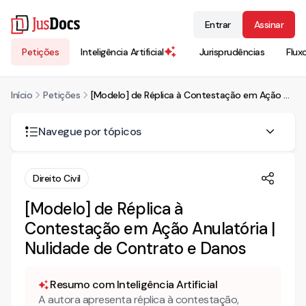
Entrar
Assinar
Petições
Inteligência Artificial
Jurisprudências
Flux
Início
Petições
[Modelo] de Réplica à Contestação em Ação Anulatória | Nulidade de Contrato e Danos
Navegue por tópicos
RÉPLICA À CONTESTAÇÃO
Direito Civil
[Modelo] de Réplica à
Contestação em Ação Anulatória |
Nulidade de Contrato e Danos
Resumo com Inteligência Artificial
A autora apresenta réplica à contestação,