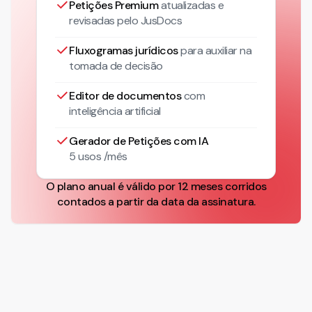
Petições Premium
atualizadas
e
revisadas pelo JusDocs
Fluxogramas jurídicos
para auxiliar na
tomada de decisão
Editor de documentos
com
inteligência artificial
Gerador de Petições com IA
5 usos /mês
O plano anual é válido por 12 meses corridos
contados a partir da data da assinatura.