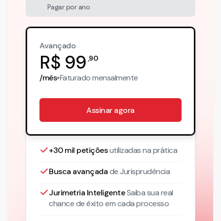
Pagar por ano
Avançado
R$
99
,
90
/mês
•
Faturado
mensalmente
Assinar agora
+30 mil petições
utilizadas na prática
Busca avançada
de Jurisprudência
Jurimetria Inteligente
Saiba sua real
chance de êxito em cada processo