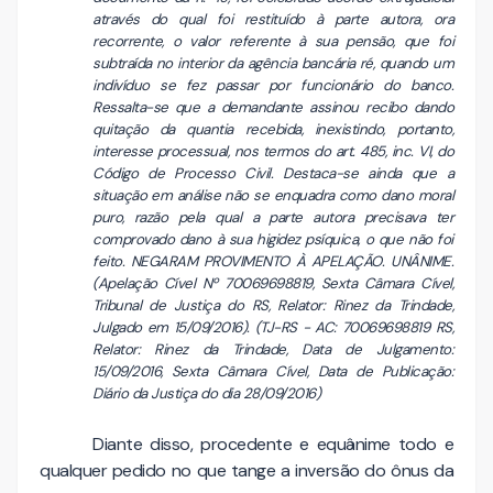
através do qual foi restituído à parte autora, ora
recorrente, o valor referente à sua pensão, que foi
subtraída no interior da agência bancária ré, quando um
indivíduo se fez passar por funcionário do banco.
Ressalta-se que a demandante assinou recibo dando
quitação da quantia recebida, inexistindo, portanto,
interesse processual, nos termos do art. 485, inc. VI, do
Código de Processo Civil. Destaca-se ainda que a
situação em análise não se enquadra como dano moral
puro, razão pela qual a parte autora precisava ter
comprovado dano à sua higidez psíquica, o que não foi
feito. NEGARAM PROVIMENTO À APELAÇÃO. UNÂNIME.
(Apelação Cível Nº 70069698819, Sexta Câmara Cível,
Tribunal de Justiça do RS, Relator: Rinez da Trindade,
Julgado em 15/09/2016). (TJ-RS - AC: 70069698819 RS,
Relator: Rinez da Trindade, Data de Julgamento:
15/09/2016, Sexta Câmara Cível, Data de Publicação:
Diário da Justiça do dia 28/09/2016)
Diante disso, procedente e equânime todo e
qualquer pedido no que tange a inversão do ônus da