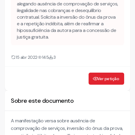
alegando ausência de comprovação de serviços,
ilegalidade nas cobranças e desequilíbrio
DA EXISTÊNCIA DE DESEQUILIBRIO CONTRATUAL
contratual. Solicita a inversão do ônus da prova
DA INVALIDADE DO CONTRATO
e a repetição indébita, além de reafirmar a
hipossuficiência da autora para a concessão de
DA PACTA SUNT SERVANDA
justiça gratuita.
DOS JUROS
15 abr 2022
145
3
Ver petição
Sobre este documento
A manifestação versa sobre ausência de
comprovação de serviços, inversão do ônus da prova,