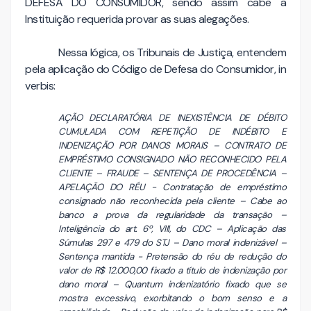
DEFESA DO CONSUMIDOR, sendo assim cabe a
Instituição requerida provar as suas alegações.
Nessa lógica, os Tribunais de Justiça, entendem
pela aplicação do Código de Defesa do Consumidor, in
verbis:
AÇÃO DECLARATÓRIA DE INEXISTÊNCIA DE DÉBITO
CUMULADA COM REPETIÇÃO DE INDÉBITO E
INDENIZAÇÃO POR DANOS MORAIS – CONTRATO DE
EMPRÉSTIMO CONSIGNADO NÃO RECONHECIDO PELA
CLIENTE – FRAUDE – SENTENÇA DE PROCEDÊNCIA –
APELAÇÃO DO RÉU - Contratação de empréstimo
consignado não reconhecida pela cliente – Cabe ao
banco a prova da regularidade da transação –
Inteligência do art. 6º, VIII, do CDC – Aplicação das
Súmulas 297 e 479 do STJ – Dano moral indenizável –
Sentença mantida - Pretensão do réu de redução do
valor de R$ 12.000,00 fixado a título de indenização por
dano moral – Quantum indenizatório fixado que se
mostra excessivo, exorbitando o bom senso e a