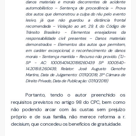
danos materiais e morais decorrentes de acidente
automobilístico – Sentença de procedência – Prova
dos autos que demonstrou a culpa do réu pelo evento
lesivo, já que não guardou a distância frontal
recomendada – Violação ao art. 29, II, do Código de
Trânsito Brasileiro - Elementos ensejadores da
responsabilidade civil presentes – Danos materiais
demonstrados – Elementos dos autos que permitem,
em caráter excepcional, o reconhecimento de danos
morais - Sentença mantida – Recurso não provido. (TJ-
SP - AC: 10005401420198260439 SP 1000540-
14.2019.8.26.0439, Relator: José Augusto Genofre
Martins, Data de Julgamento: 07/10/2019, 31ª Câmara de
Direito Privado, Data de Publicação: 07/10/2019)
Portanto, tendo o autor preenchido os
requisitos previstos no artigo 98 do CPC, bem como
não podendo arcar com às custas sem prejuízo
próprio e de sua família, não merece reforma a r.
decisium, que concedeu os benefícios de gratuidade.