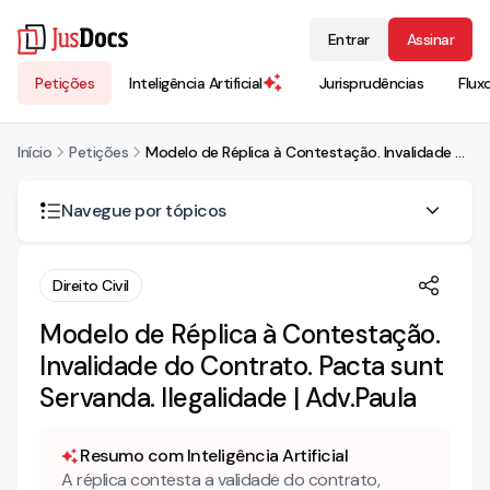
Entrar
Assinar
Petições
Inteligência Artificial
Jurisprudências
Flux
Início
Petições
Modelo de Réplica à Contestação. Invalidade do Contrato. Pacta sunt Servanda. Ilegalidade | Adv.Paula
Navegue por tópicos
RÉPLICA
Direito Civil
Preliminar - DA AUSÊNCIA DE COMPROVAÇÃO DOS
Modelo de Réplica à Contestação.
SERVIÇOS COBRADOS
Invalidade do Contrato. Pacta sunt
DO BENEFÍCIO DA JUSTIÇA GRATUITA
Servanda. Ilegalidade | Adv.Paula
DA INVERSÃO DO ÔNUS DA PROVA / APLICABILIDADE DO
CÓDIGO DE DEFESA DO CONSUMIDOR
Resumo com Inteligência Artificial
A réplica contesta a validade do contrato,
DA POSSIBILIDADE DA REPETIÇÃO INDÉBITO