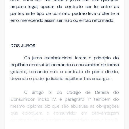
amparo legal, apesar de contrato ser lei entre as
partes, este tipo de contrato padrão leva o cliente a
erro, merecendo assim ser nulo ou então reformado.
DOS JUROS
Os juros estabelecidos ferem o princípio do
equilíbrio contratual onerando o consumidor de forma
gritante, tornando nulo o contrato de pleno direito,
devendo o poder judiciário equilibrar tais encargos.
O artigo 51 do Código de Defesa do
Consumidor, inciso IV, e parágrafo 1º também do
mesmo diploma diz que são abusivas as obrigações
que coloquem o consumidor em desvantagem
exagerada, ou que sejam incompatíveis com a boa fé,
o parágrafo primeiro define o que é …