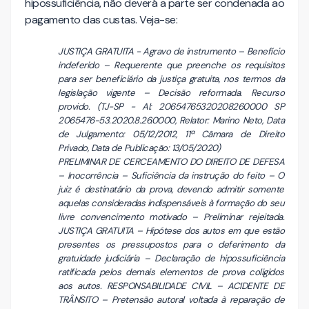
hipossuficiência, não deverá a parte ser condenada ao
pagamento das custas. Veja-se:
JUSTIÇA GRATUITA - Agravo de instrumento – Benefício
indeferido – Requerente que preenche os requisitos
para ser beneficiário da justiça gratuita, nos termos da
legislação vigente – Decisão reformada. Recurso
provido. (TJ-SP - AI: 20654765320208260000 SP
2065476-53.2020.8.26.0000, Relator: Marino Neto, Data
de Julgamento: 05/12/2012, 11ª Câmara de Direito
Privado, Data de Publicação: 13/05/2020)
PRELIMINAR DE CERCEAMENTO DO DIREITO DE DEFESA
– Inocorrência – Suficiência da instrução do feito – O
juiz é destinatário da prova, devendo admitir somente
aquelas consideradas indispensáveis à formação do seu
livre convencimento motivado – Preliminar rejeitada.
JUSTIÇA GRATUITA – Hipótese dos autos em que estão
presentes os pressupostos para o deferimento da
gratuidade judiciária – Declaração de hipossuficiência
ratificada pelos demais elementos de prova coligidos
aos autos. RESPONSABILIDADE CIVIL – ACIDENTE DE
TRÂNSITO – Pretensão autoral voltada à reparação de