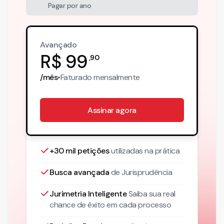
Pagar por ano
Avançado
R$
99
,
90
/mês
•
Faturado
mensalmente
Assinar agora
+30 mil petições
utilizadas na prática
Busca avançada
de Jurisprudência
Jurimetria Inteligente
Saiba sua real
chance de êxito em cada processo