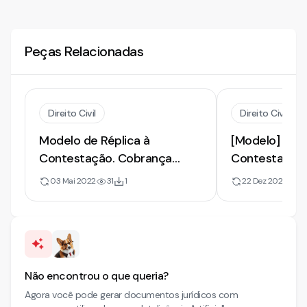
Peças Relacionadas
Direito Civil
Direito Civil
Modelo de Réplica à
[Modelo] de R
Contestação. Cobrança
Contestação 
Indevida. Invalidade do
Comprovação
03 Mai 2022
31
1
22 Dez 2022
5
Contrato
de Indébito
Não encontrou o que queria?
Agora você pode gerar documentos jurídicos com