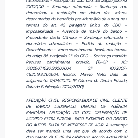
razoabilidade - Redução do valor da indenização para R$
10.000,00 - Sentença reformada - Sentença que
determinou a restituição em dobro dos valores
descontados do benefício previdenciário da autora, nos
termos do art. 42, parágrafo único, do CDC –
Impossibilidade – Ausência de má-fé do banco –
Precedente desta Câmara – Sentença reformada -
Honorários advocatícios – Pedido de redução –
Descabimento – Verba corretamente fixada, nos termos
do artigo 85, parágrafo 2º, do CPC – Sentença mantida.
Recurso parcialmente provido. (TJ-SP - AC:
10028074620198260604 SP 1002807-
46.2019.8.26.0604, Relator: Marino Neto, Data de
Julgamento: 17/04/2020, 11ª Câmara de Direito Privado,
Data de Publicação: 17/04/2020)
APELAÇÃO CÍVEL. RESPONSABILIDADE CIVIL. CLIENTE
DE BANCO LUDIBRIADO DENTRO DE AGÊNCIA
BANCÁRIA. APLICAÇÃO DO CDC. CELEBRAÇÃO DE
ACORDO EXTRAJUDICIAL. FATO EXTINTIVO DO DIREITO
DO AUTOR. FALTA DE INTERESSE DE AGIR. A sentença
deve ser mantida, uma vez que, de acordo com o
documento da fl. 49, foi celebrado acordo extrajudicial