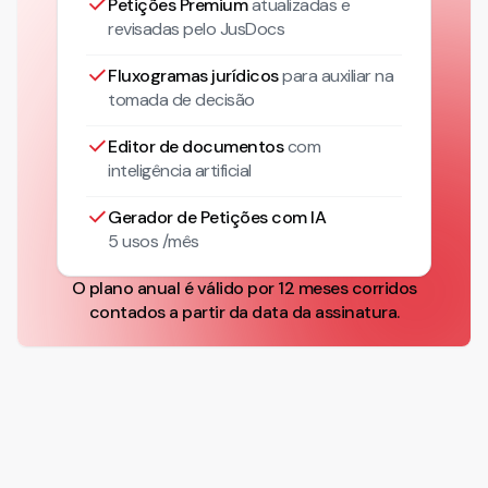
Petições Premium
atualizadas
e
revisadas pelo JusDocs
Fluxogramas jurídicos
para auxiliar na
tomada de decisão
Editor de documentos
com
inteligência artificial
Gerador de Petições com IA
5 usos /mês
O plano anual é válido por 12 meses corridos
contados a partir da data da assinatura.