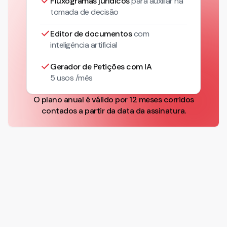
Fluxogramas jurídicos
para auxiliar na
tomada de decisão
Editor de documentos
com
inteligência artificial
Gerador de Petições com IA
5 usos /mês
O plano anual é válido por 12 meses corridos
contados a partir da data da assinatura.