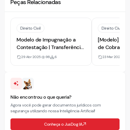
Peças Relacionadas
Direito Civil
Direito Civil
Modelo de Impugnação a
[Modelo] de 
Contestação | Transferência
de Cobrança 
de Veículo
e Reconvenç
29 Abr 2025
98
6
23 Mar 2021
22
e Venda de V
Não encontrou o que queria?
Agora você pode gerar documentos jurídicos com
segurança utilizando nossa Inteligência Artificial!
Conheça o JusDog IA