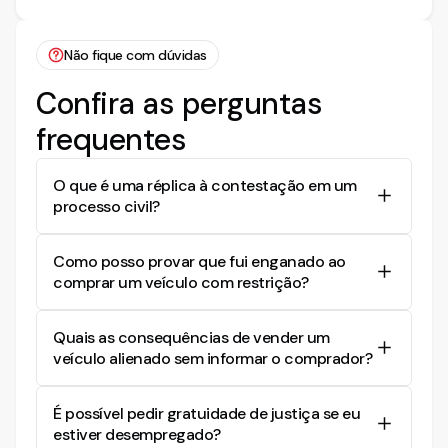
Não fique com dúvidas
Confira as perguntas
frequentes
O que é uma réplica à contestação em um
processo civil?
A réplica à contestação é uma resposta do autor
Como posso provar que fui enganado ao
da ação às alegações e argumentos
comprar um veículo com restrição?
apresentados pelo réu em sua contestação. É
um momento em que o autor pode reforçar suas
Para provar que foi enganado na compra de um
reivindicações e refutar os pontos levantados
Quais as consequências de vender um
veículo com restrição, você pode apresentar
pela defesa.
veículo alienado sem informar o comprador?
documentos como contrato de venda,
conversas por aplicativos sobre o estado do
Vender um veículo alienado sem informar o
veículo, e qualquer evidência de que o vendedor
É possível pedir gratuidade de justiça se eu
comprador pode resultar em uma ação judicial,
omitiu informações sobre restrições ou
estiver desempregado?
onde o comprador pode exigir a anulação do