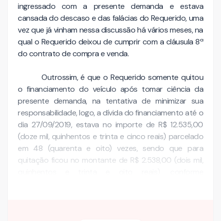
ingressado com a presente demanda e estava
cansada do descaso e das falácias do Requerido, uma
vez que já vinham nessa discussão há vários meses, na
qual o Requerido deixou de cumprir com a cláusula 8ª
do contrato de compra e venda.
Outrossim, é que o Requerido somente quitou
o financiamento do veículo após tomar ciência da
presente demanda, na tentativa de minimizar sua
responsabilidade, logo, a dívida do financiamento até o
dia 27/09/2019, estava no importe de R$ 12.535,00
(doze mil, quinhentos e trinta e cinco reais) parcelado
em 48 (quarenta e oito) vezes, sendo que para
quitação ficou no montante de R$ 2.538,00 (dois mil,
quinhentos e trinta e oito reais), conforme
comprovante do Departamento …