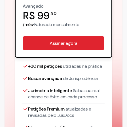
Avançado
R$
99
,
90
/mês
•
Faturado
mensalmente
Assinar agora
+30 mil petições
utilizadas na prática
Busca avançada
de Jurisprudência
Jurimetria Inteligente
Saiba sua real
chance de êxito em cada processo
Petições Premium
atualizadas
e
revisadas pelo JusDocs