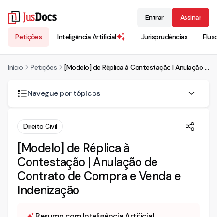
Entrar
Assinar
Petições
Inteligência Artificial
Jurisprudências
Flux
Início
Petições
[Modelo] de Réplica à Contestação | Anulação de Contrato de Compra e Venda e Indenização
Navegue por tópicos
RÉPLICA À CONTESTAÇÃO
Direito Civil
I - DA VERACIDADE FÁTICA
[Modelo] de Réplica à
I.I – DA GRATUIDADE DA JUSTIÇA
Contestação | Anulação de
I.II – DA VERACIDADE FÁTICA E DA INEXISTÊNCIA DA
Contrato de Compra e Venda e
PERDA DO OBJETO
Indenização
Resumo com Inteligência Artificial