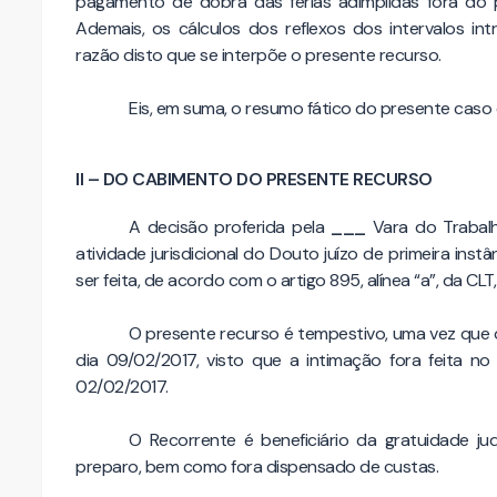
pagamento de dobra das férias adimplidas fora do p
Ademais, os cálculos dos reflexos dos intervalos in
razão disto que se interpõe o presente recurso.
Eis, em suma, o resumo fático do presente caso
II – DO CABIMENTO DO PRESENTE RECURSO
A decisão proferida pela
___
Vara do Trabalh
atividade jurisdicional do Douto juízo de primeira ins
ser feita, de acordo com o artigo 895, alínea “a”, da CL
O presente recurso é tempestivo, uma vez que 
dia 09/02/2017, visto que a intimação fora feita no
02/02/2017.
O Recorrente é beneficiário da gratuidade ju
preparo, bem como fora dispensado de custas.