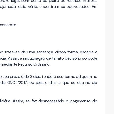
razo legal, bem como ao pleito de rescisão indireta.
trajornada, data vênia, encontram-se equivocados. Em
 concreto.
o trata-se de uma sentença, dessa forma, encerra a
tância. Assim, a impugnação de tal ato decisório só pode
T, mediante Recurso Ordinário.
o seu prazo é de 8 dias, tendo o seu termo ad quem no
 dia 01/02/2017, ou seja, o dies a quo se deu no dia
diciária. Assim, se faz desnecessário o pagamento do