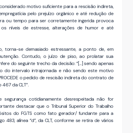
considerado motivo suficiente para a rescisão indireta,
empregatícia pelo prejuízo orgânico e até redução de
ora ou tempo para ser corretamente ingerida provoca
, os níveis de estresse, alterações de humor e até
o, torna-se demasiado estressante, a ponto de, em
utenção. Contudo, o juízo de piso, ao prolatar sua
ere do seguinte trecho da decisão: “[...] sendo apenas
o do intervalo intrajornada e não sendo este motivo
IMPROCEDE o pedido de rescisão indireta do contrato de
go 467 da CLT”.
e segurança cotidianamente desrespeitada não for
rtante destacar que o Tribunal Superior do Trabalho
ósitos do FGTS como fato gerador/ fundante para a
o 483, alínea “d”, da CLT, conforme se retira de vários