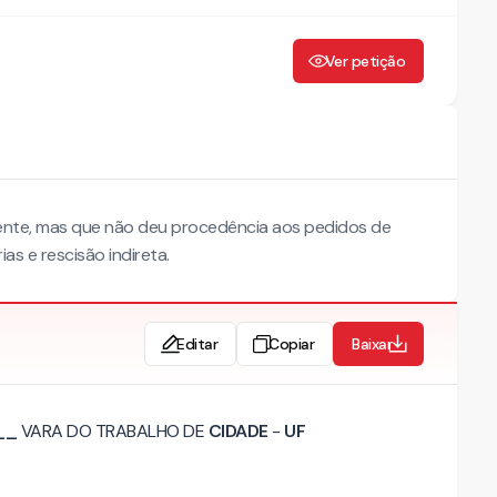
Ver petição
ente, mas que não deu procedência aos pedidos de
as e rescisão indireta.
Editar
Copiar
Baixar
__
VARA DO TRABALHO DE
CIDADE
-
UF