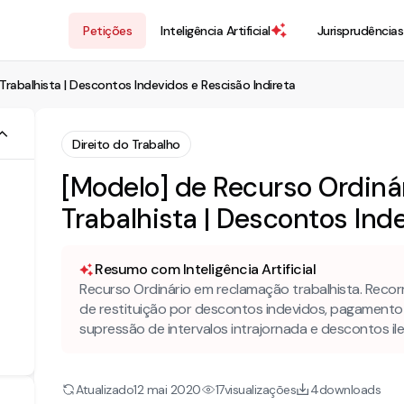
Petições
Inteligência Artificial
Jurisprudências
rabalhista | Descontos Indevidos e Rescisão Indireta
Direito do Trabalho
[Modelo] de Recurso Ordin
Trabalhista | Descontos Ind
Resumo com Inteligência Artificial
Recurso Ordinário em reclamação trabalhista. Reco
de restituição por descontos indevidos, pagamento d
supressão de intervalos intrajornada e descontos il
Atualizado
visualizações
downloads
12 mai 2020
17
4