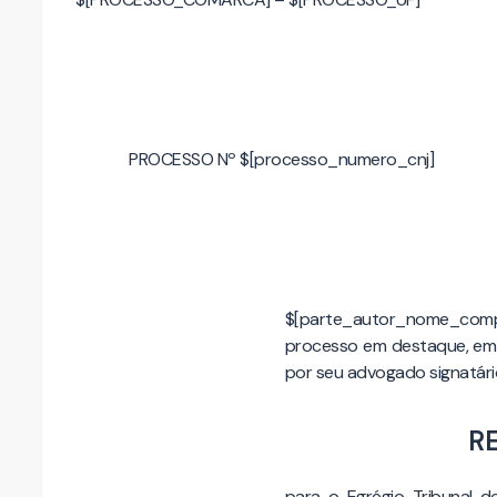
PROCESSO Nº $[processo_numero_cnj]
$[parte_autor_nome_comp
processo em destaque, em 
por seu advogado signatário
R
para o Egrégio Tribunal d