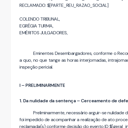
RECLAMADO: $[PARTE_REU_RAZAO_SOCIAL]
COLENDO TRIBUNAL,
EGRÉGIA TURMA,
EMÉRITOS JULGADORES,
Eminentes Desembargadores, conforme o Recor
a quo, no que tange as horas interjornadas, intraj
inspeção pericial.
I – PRELIMINARMENTE
1. Da nulidade da sentença – Cerceamento de def
Preliminarmente, necessário arguir-se nulidade 
foi impedido de acompanhar a realização de ato processu
reclamada(s) conforme decisão do evento ID $[geral_i