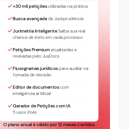
+30 mil petições
utilizadas na prática
Busca avançada
de Jurisprudência
Jurimetria Inteligente
Saiba sua real
chance de êxito em cada processo
Petições Premium
atualizadas
e
revisadas pelo JusDocs
Fluxogramas jurídicos
para auxiliar na
tomada de decisão
Editor de documentos
com
inteligência artificial
Gerador de Petições com IA
5 usos /mês
O plano anual é válido por 12 meses corridos