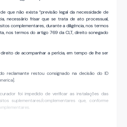
de que não exista “previsão legal da necessidade de
, necessário frisar que se trata de ato processual,
sitos complementares, durante a diligência, nos termos
sta, nos termos do artigo 769 da CLT, direito sonegado
no direito de acompanhar a perícia, em tempo de lhe ser
 do reclamante restou consignado na decisão do ID
nerica].
urador foi impedido de verificar as instalações das
itos suplementares/complementares que, conforme
complementares.
ainda que …