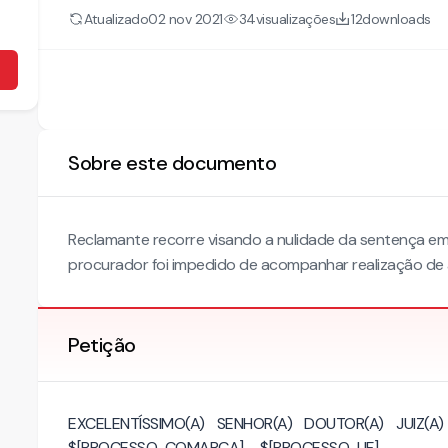
Atualizado
visualizações
downloads
02 nov 2021
34
12
Sobre este documento
Reclamante recorre visando a nulidade da sentença e
procurador foi impedido de acompanhar realização de 
Petição
EXCELENTÍSSIMO(A) SENHOR(A) DOUTOR(A) JUIZ
$[PROCESSO_COMARCA] – $[PROCESSO_UF]