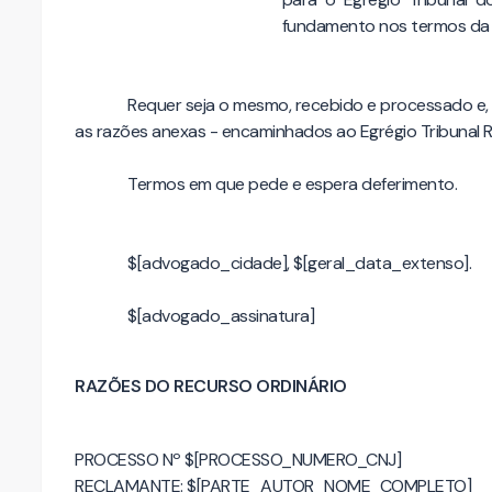
fundamento nos termos da 
Requer seja o mesmo, recebido e processado e, 
as razões anexas - encaminhados ao Egrégio Tribunal R
Termos em que pede e espera deferimento.
$[advogado_cidade], $[geral_data_extenso].
$[advogado_assinatura]
RAZÕES DO RECURSO ORDINÁRIO
PROCESSO Nº $[PROCESSO_NUMERO_CNJ]
RECLAMANTE: $[PARTE_AUTOR_NOME_COMPLETO]