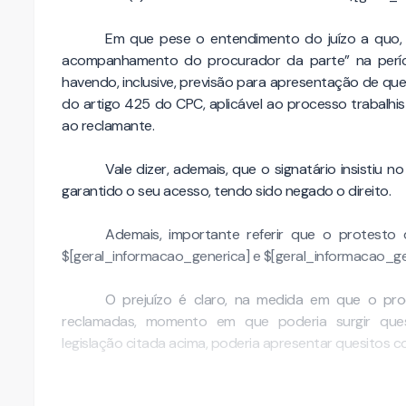
Em que pese o entendimento do juízo a quo, 
acompanhamento do procurador da parte” na perícia
havendo, inclusive, previsão para apresentação de que
do artigo 425 do CPC, aplicável ao processo trabalhi
ao reclamante.
Vale dizer, ademais, que o signatário insistiu 
garantido o seu acesso, tendo sido negado o direito.
Ademais, importante referir que o protesto
$[geral_informacao_generica] e $[geral_informacao_ge
O prejuízo é claro, na medida em que o proc
reclamadas, momento em que poderia surgir ques
legislação citada acima, poderia apresentar quesitos 
Ora, o perito, assim como qualquer das partes, 