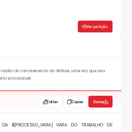
Ver petição
m razão do cerceamento de defesa, uma vez que seu
ato processual.
Editar
Copiar
Baixar
(A) DA $[PROCESSO_VARA] VARA DO TRABALHO DE