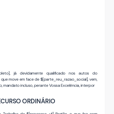
leto], já devidamente qualificado nos autos do
que move em face de $[parte_reu_razao_social], vem,
, mandato incluso, perante Vossa Excelência, interpor
ECURSO ORDINÁRIO
o Trabalho da $[processo_uf] Região, o que faz com