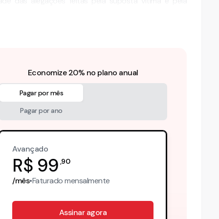
ade das alegações feitas pela suposta vítima e pela
Economize 20% no plano anual
Pagar por mês
Pagar por ano
Avançado
R$
99
,
90
/mês
•
Faturado
mensalmente
Assinar agora