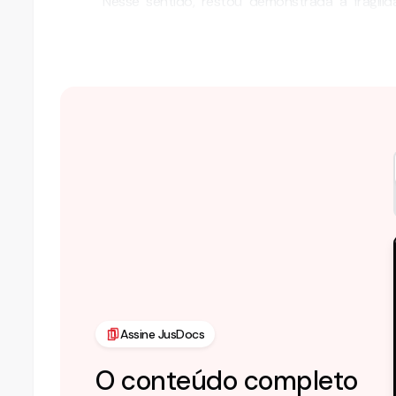
Nesse sentido, restou demonstrada a fragilid
testemunha, que nada …
Assine JusDocs
O conteúdo completo