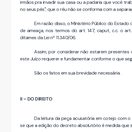
irmãos pra invadir sua casa ou a padaria que você tra
no seus pés"; que o réu não se conforma com a separaç
Em razão disso, o Ministério Público do Estado
de ameaça, nos termos do art. 147, caput, c.c. o art. 
ditames da Lei nº 11.340/06.
Assim, por considerar não estarem presentes o
este Juízo requerer e fundamentar conforme o que seg
São os fatos em sua brevidade necessária.
II – DO DIREITO
Da leitura da peça acusatória em cotejo com o c
se que a edição do decreto absolutório é medida que 