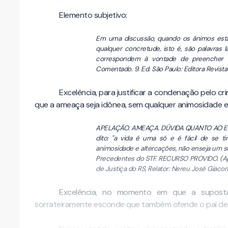
Elemento subjetivo:
Em uma discussão, quando os ânimos estã
qualquer concretude, isto é, são palavra
correspondem à vontade de preencher o 
Comentado. 9. Ed. São Paulo: Editora Revista
Excelência, para justificar a condenação pelo cr
que a ameaça seja idônea, sem qualquer animosidade en
APELAÇÃO. AMEAÇA. DÚVIDA QUANTO AO EL
dito: "a vida é uma só e é fácil de se t
animosidade e altercações, não enseja um su
Precedentes do STF. RECURSO PROVIDO. (Ape
de Justiça do RS, Relator: Nereu José Giacomo
Excelência, no momento em que a suposta
sorrateiramente esconde que também ofende o pai de s