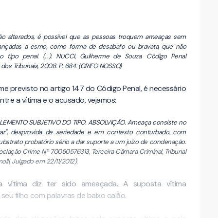
o alterados, é possível que as pessoas troquem ameaças sem
s lançadas a esmo, como forma de desabafo ou bravata, que não
tipo penal. (...). NUCCI, Guilherme de Souza. Código Penal
 dos Tribunais, 2008. P. 684. (GRIFO NOSSO)
ime previsto no artigo 147 do Código Penal, é necessário
tre a vítima e o acusado, vejamos:
EMENTO SUBJETIVO DO TIPO. ABSOLVIÇÃO. Ameaça consiste no
irar", desprovida de seriedade e em contexto conturbado, com
bstrato probatório sério a dar suporte a um juízo de condenação.
lação Crime Nº 70050576313, Terceira Câmara Criminal, Tribunal
lli, Julgado em 22/11/2012).
 vítima diz ter sido ameaçada. A suposta vítima
eu filho com palavras de baixo calão.