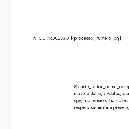
Nº DO PROCESSO: $[processo_numero_cnj]
$[parte_autor_nome_compl
move a Justiça Pública, p
que, no ensejo, honrosam
respeitosamente, à presenç