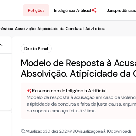
Petições
Inteligência Artificial
Jurisprudências
stica. Absolvição. Atipicidade da Conduta | Adv.Leticia
Direito Penal
Modelo de Resposta à Acusa
Absolvição. Atipicidade da 
Resumo com Inteligência Artificial
Modelo de resposta à acusação em caso de violênci
atipicidade da conduta e falta de justa causa, argu
na suposta ameaça feita à vítima.
Atualizado
visualizações
downloads
30 dez 2021
90
10