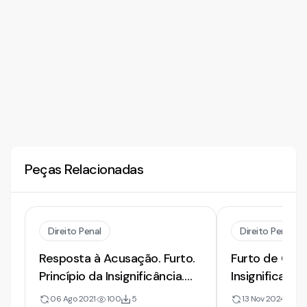
Peças Relacionadas
Direito Penal
Direito Penal
Resposta à Acusação. Furto.
Furto de Celul
Princípio da Insignificância.
Insignificanci
Pequeno Valor
Acusação.
06 Ago 2021
100
5
13 Nov 2024
97