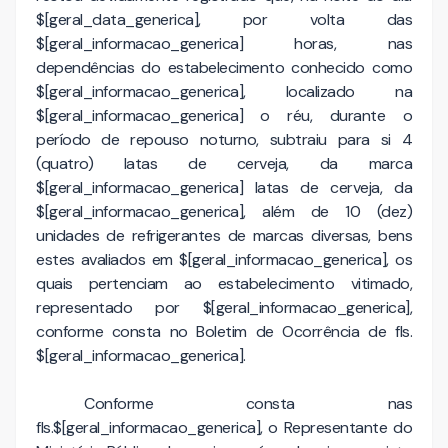
$[geral_data_generica], por volta das
$[geral_informacao_generica] horas, nas
dependências do estabelecimento conhecido como
$[geral_informacao_generica], localizado na
$[geral_informacao_generica] o réu, durante o
período de repouso noturno, subtraiu para si 4
(quatro) latas de cerveja, da marca
$[geral_informacao_generica] latas de cerveja, da
$[geral_informacao_generica], além de 10 (dez)
unidades de refrigerantes de marcas diversas, bens
estes avaliados em $[geral_informacao_generica], os
quais pertenciam ao estabelecimento vitimado,
representado por $[geral_informacao_generica],
conforme consta no Boletim de Ocorrência de fls.
$[geral_informacao_generica].
Conforme consta nas
fls.$[geral_informacao_generica], o Representante do