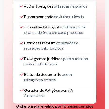
+30 mil petições
utilizadas na prática
Busca avançada
de Jurisprudência
Jurimetria Inteligente
Saiba sua real
chance de êxito em cada processo
Petições Premium
atualizadas
e
revisadas pelo JusDocs
Fluxogramas jurídicos
para auxiliar na
tomada de decisão
Editor de documentos
com
inteligência artificial
Gerador de Petições com IA
5 usos /mês
O plano anual é válido por 12 meses corridos