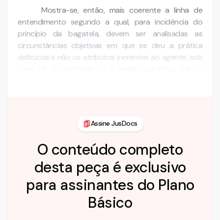
Mostra-se, então, mais coerente a linha de
entendimento segundo a qual, para incidência do
princípio da bagatela, devem ser analisadas as
circunstâncias objetivas em que se deu a prática
delituosa e não os atributos inerentes ao agente, sob
pena de, ao proceder-se à análise subjetiva, dar-se
prioridade ao …
Assine JusDocs
O conteúdo completo
desta peça é exclusivo
para assinantes do Plano
Básico