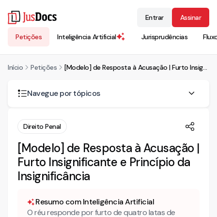
Entrar
Assinar
Petições
Inteligência Artificial
Jurisprudências
Flux
Início
Petições
[Modelo] de Resposta à Acusação | Furto Insignificante e Princípio da Insignificância
Navegue por tópicos
RESPOSTA À ACUSAÇÃO
Direito Penal
DO ATO E REPRESENTAÇÃO
[Modelo] de Resposta à Acusação |
Furto Insignificante e Princípio da
DO DIREITO
IRRELEVÂNCIA DA LESIVIDADE
Insignificância
DO PRINCÍPIO DA INSIGNIFICÂNCIA
Resumo com Inteligência Artificial
O réu responde por furto de quatro latas de