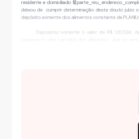
residente e domiciliado $[parte_reu_endereco_complet
deixou de cumprir determinação deste douto juízo 
depósito somente dos alimentos constante da PLANIL
Depositou somente o valor de R$ 1.203,84, d
pagamento das parcelas dos alimentos que se venc
meses de julho de 2.017 em …