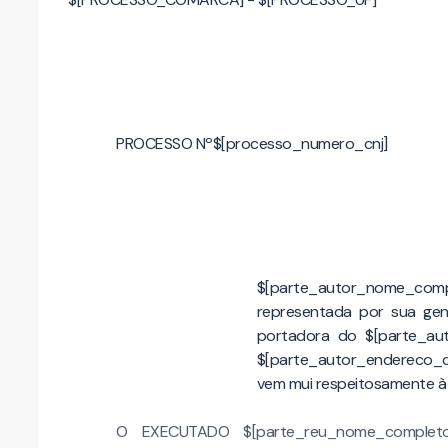
PROCESSO Nº$[processo_numero_cnj]
$[parte_autor_nome_com
representada por sua gen
portadora do $[parte_auto
$[parte_autor_endereco_c
vem mui respeitosamente à 
O EXECUTADO $[parte_reu_nome_completo], 