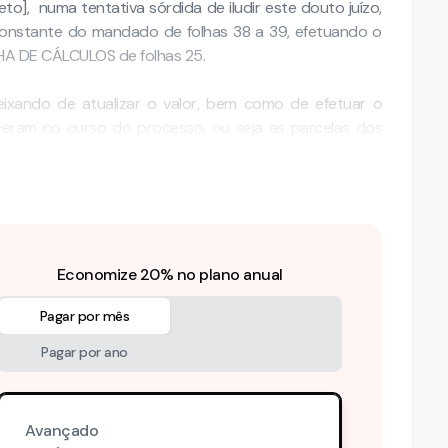
o], numa tentativa sórdida de iludir este douto juízo,
constante do mandado de folhas 38 a 39, efetuando o
HA DE CÁLCULOS de folhas 25.
eixando de atualizar o valor, bem como de efetuar o
eram no curso do processo, ou seja as parcelas dos
Economize 20% no plano anual
Pagar por mês
Pagar por ano
Avançado