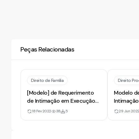
Peças Relacionadas
Direito de Família
Direito Pro
[Modelo] de Requerimento
Modelo d
de Intimação em Execução
Intimação
de Alimentos | Prisão Civil por
Alimentos.
18 Fev 2022
38
5
29 Jun 202
Inadimplência