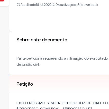
Atualizado
visualizações
downloads
16 jul 2022
2
1
Sobre este documento
Parte peticiona requerendo a intimação do executado
de prisão civil.
Petição
EXCELENTÍSSIMO SENHOR DOUTOR JUIZ DE DIREITO
$[PROCESSO_COMARCA] - $[PROCESSO_UF]