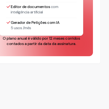
Editor de documentos
com
inteligência artificial
Gerador de Petições com IA
5 usos /mês
O plano anual é válido por 12 meses corridos
contados a partir da data da assinatura.