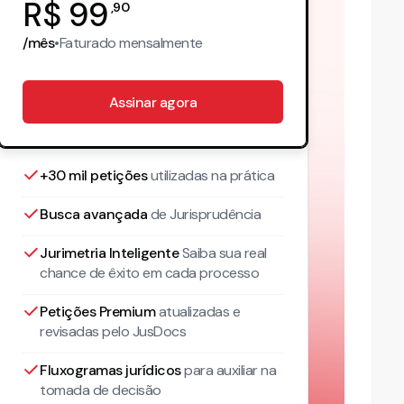
R$
99
,
90
/mês
•
Faturado
mensalmente
Assinar agora
+30 mil petições
utilizadas na prática
Busca avançada
de Jurisprudência
Jurimetria Inteligente
Saiba sua real
chance de êxito em cada processo
Petições Premium
atualizadas
e
revisadas pelo JusDocs
Fluxogramas jurídicos
para auxiliar na
tomada de decisão