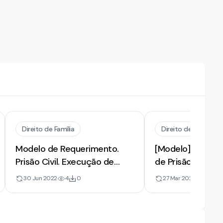
Direito de Família
Direito de Família
Modelo de Requerimento.
[Modelo] de Req
Prisão Civil. Execução de
de Prisão Civil po
Alimentos. Pagamento
Pagamento de A
30 Jun 2022
4
0
27 Mar 2020
6
3