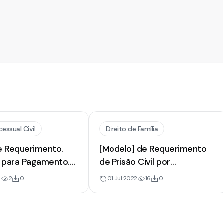
cessual Civil
Direito de Família
e Requerimento.
[Modelo] de Requerimento
 para Pagamento.
de Prisão Civil por
 Prisão Civil
Inadimplemento de
2
2
0
01 Jul 2022
16
0
Alimentos | Mandado de
Prisão