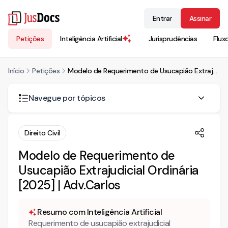
Entrar
Assinar
Petições
Inteligência Artificial
Jurisprudências
Flux
Início
Petições
Modelo de Requerimento de Usucapião Extrajudicial Ordinária [2025] | Adv.Carlos
Navegue por tópicos
Para que serve este Modelo de Requerimento de
Direito Civil
Usucapião Extrajudicial Ordinária?
Modelo de Requerimento de
Qual o prazo para apresentar este Modelo de
Requerimento de Usucapião Extrajudicial Ordinária?
Usucapião Extrajudicial Ordinária
[2025] | Adv.Carlos
Qual a previsão legal deste Modelo de Requerimento de
Usucapião Extrajudicial Ordinária?
Resumo com Inteligência Artificial
Requerimento de usucapião extrajudicial