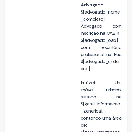
Advogado:
$[advogado_nome
_completo]
Advogado com
inscrição na OAB nº
$[advogado_oab],
com escritório
profissional na Rua
$[advogado_ender
eco]
Imóvel:
Um
imóvel urbano,
situado na
$[geral_informacao
_generica],
contendo uma área
de: