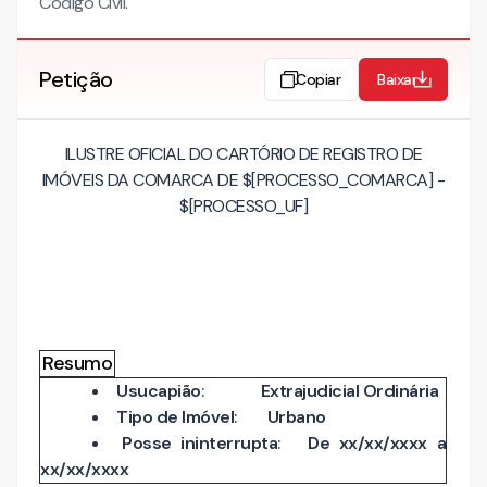
Código Civil.
Petição
Copiar
Baixar
ILUSTRE OFICIAL DO CARTÓRIO DE REGISTRO DE
IMÓVEIS DA COMARCA DE $[PROCESSO_COMARCA] -
$[PROCESSO_UF]
Resumo
Usucapião
:
Extrajudicial Ordinária
Tipo de Imóvel
:
Urbano
Posse ininterrupta
:
De
xx/xx/xxxx a
xx/xx/xxxx