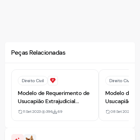
Peças Relacionadas
Direito Civil
Direito Civil
Modelo de Requerimento de
Modelo de Re
Usucapião Extrajudicial
Usucapião Ext
Extraordinária [2023]
Familiar [2023
11 Set 2023
396
69
08 Set 2023
11