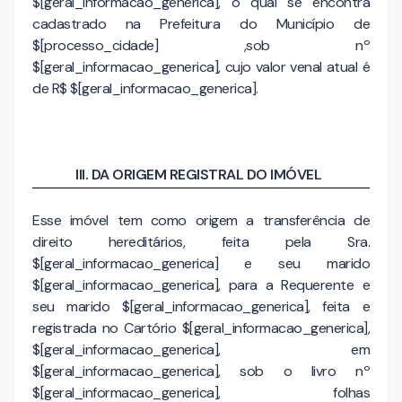
$[geral_informacao_generica], o qual se encontra
cadastrado na Prefeitura do Município de
$[processo_cidade] ,sob nº
$[geral_informacao_generica], cujo valor venal atual é
de R$ $[geral_informacao_generica].
III. DA ORIGEM REGISTRAL DO IMÓVEL
Esse imóvel tem como origem a transferência de
direito hereditários, feita pela Sra.
$[geral_informacao_generica] e seu marido
$[geral_informacao_generica], para a Requerente e
seu marido $[geral_informacao_generica], feita e
registrada no Cartório $[geral_informacao_generica],
$[geral_informacao_generica], em
$[geral_informacao_generica], sob o livro nº
$[geral_informacao_generica], folhas