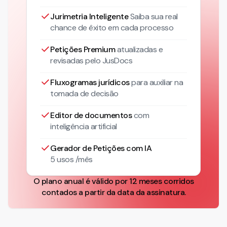
Jurimetria Inteligente
Saiba sua real
chance de êxito em cada processo
Petições Premium
atualizadas
e
revisadas pelo JusDocs
Fluxogramas jurídicos
para auxiliar na
tomada de decisão
Editor de documentos
com
inteligência artificial
Gerador de Petições com IA
5 usos /mês
O plano anual é válido por 12 meses corridos
contados a partir da data da assinatura.