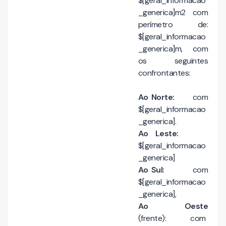
$[geral_informacao
_generica]m2 com
perímetro de:
$[geral_informacao
_generica]m, com
os seguintes
confrontantes:
Ao Norte:
com
$[geral_informacao
_generica].
Ao Leste:
$[geral_informacao
_generica]
Ao Sul:
com
$[geral_informacao
_generica],
Ao Oeste
(frente): com