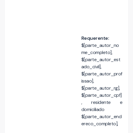
Requerente:
$[parte_autor_no
me_completo],
$[parte_autor_est
ado_civil],
$[parte_autor_prof
issao],
$[parte_autor_rg],
$[parte_autor_cpf]
, residente e
domiciliado
$[parte_autor_end
ereco_completo],