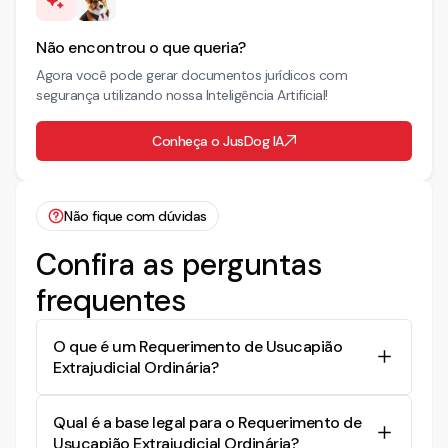
Não encontrou o que queria?
Agora você pode gerar documentos jurídicos com
segurança utilizando nossa Inteligência Artificial!
Conheça o JusDog IA
Não fique com dúvidas
Confira as perguntas
frequentes
O que é um Requerimento de Usucapião
Extrajudicial Ordinária?
É um documento utilizado para solicitar a
Qual é a base legal para o Requerimento de
aquisição do direito de propriedade de um imóvel
Usucapião Extrajudicial Ordinária?