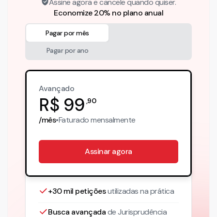
Assine agora e cancele quando quiser.
Economize 20% no plano anual
Pagar por mês
Pagar por ano
Avançado
R$
99
,
90
/mês
•
Faturado
mensalmente
Assinar agora
+30 mil petições
utilizadas na prática
Busca avançada
de Jurisprudência