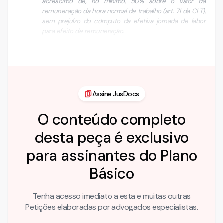
acréscimo de, no mínimo, 50% sobre o valor da
remuneração da hora normal de trabalho (art. 71 da CLT),
sem prejuízo do cômputo da efetiva jornada de labor
para efeito de remuneração.
II - É inválida …
Assine JusDocs
O conteúdo completo
desta peça é exclusivo
para assinantes do Plano
Básico
Tenha acesso imediato a esta e muitas outras
Petições elaboradas por advogados especialistas.