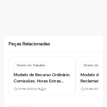
Peças Relacionadas
Direito do Trabalho
Direito do Trab
Modelo de Recurso Ordinário.
Modelo de Rec
Comissões. Horas Extras.
Reclamatória 
Intervalo Intrajornada
Horas Extras
05 Mai 2022
74
6
05 Mai 2022
2