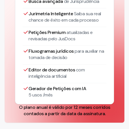
Busca avançada
de Jurisprudência
Jurimetria Inteligente
Saiba sua real
chance de êxito em cada processo
Petições Premium
atualizadas
e
revisadas pelo JusDocs
Fluxogramas jurídicos
para auxiliar na
tomada de decisão
Editor de documentos
com
inteligência artificial
Gerador de Petições com IA
5 usos /mês
O plano anual é válido por 12 meses corridos
contados a partir da data da assinatura.