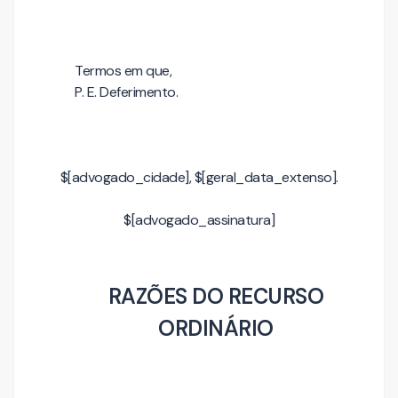
Termos em que,
P. E. Deferimento.
$[advogado_cidade], $[geral_data_extenso].
$[advogado_assinatura]
RAZÕES DO RECURSO
ORDINÁRIO