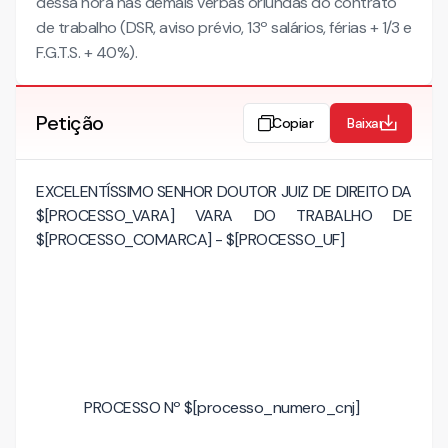
dessa hora nas demais verbas oriundas do contrato
de trabalho (DSR, aviso prévio, 13º salários, férias + 1/3 e
F.G.T.S. + 40%).
Petição
Copiar
Baixar
EXCELENTÍSSIMO SENHOR DOUTOR JUIZ DE DIREITO DA
$[PROCESSO_VARA] VARA DO TRABALHO DE
$[PROCESSO_COMARCA] - $[PROCESSO_UF]
PROCESSO Nº $[processo_numero_cnj]