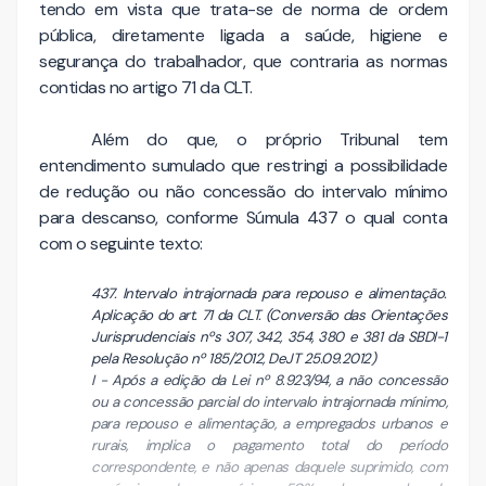
tendo em vista que trata-se de norma de ordem
pública, diretamente ligada a saúde, higiene e
segurança do trabalhador, que contraria as normas
contidas no artigo 71 da CLT.
Além do que, o próprio Tribunal tem
entendimento sumulado que restringi a possibilidade
de redução ou não concessão do intervalo mínimo
para descanso, conforme Súmula 437 o qual conta
com o seguinte texto:
437. Intervalo intrajornada para repouso e alimentação.
Aplicação do art. 71 da CLT. (Conversão das Orientações
Jurisprudenciais nºs 307, 342, 354, 380 e 381 da SBDI-1
pela Resolução nº 185/2012, DeJT 25.09.2012)
I - Após a edição da Lei nº 8.923/94, a não concessão
ou a concessão parcial do intervalo intrajornada mínimo,
para repouso e alimentação, a empregados urbanos e
rurais, implica o pagamento total do período
correspondente, e não apenas daquele suprimido, com