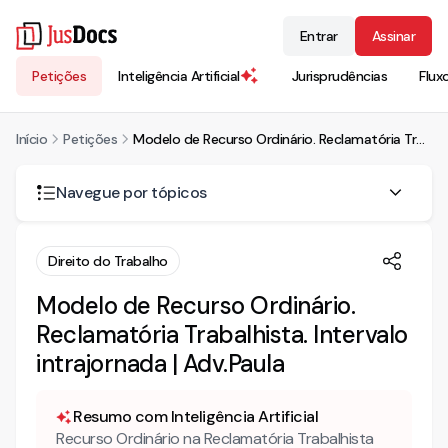
Entrar
Assinar
Petições
Inteligência Artificial
Jurisprudências
Flux
Início
Petições
Modelo de Recurso Ordinário. Reclamatória Trabalhista. Intervalo intrajornada | Adv.Paula
Navegue por tópicos
RECURSO ORDINÁRIO
Direito do Trabalho
RAZÕES DO RECURSO ORDINÁRIO
Modelo de Recurso Ordinário.
Reclamatória Trabalhista. Intervalo
DO DIVISOR
intrajornada | Adv.Paula
DO INTERVALO
Resumo com Inteligência Artificial
Recurso Ordinário na Reclamatória Trabalhista