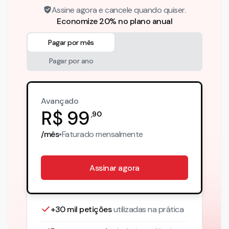
Assine agora e cancele quando quiser.
Economize 20% no plano anual
Pagar por mês
Pagar por ano
Avançado
R$
99
,
90
/mês
•
Faturado
mensalmente
Assinar agora
+30 mil petições
utilizadas na prática