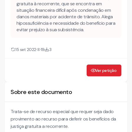
gratuita à recorrente, que se encontra em
D) DO PREQUESTIONAMENTO
situação financeira difícil após condenação em
danos materiais por acidente de trânsito. Alega
III – DAS RAZÕES DO RECURSO ESPECIAL
hipossuficiência e necessidade do benefício para
evitar prejuízo à sua subsistência.
15 set 2022
19
3
Ver petição
Sobre este documento
Trata-se de recurso especial que requer seja dado
provimento ao recurso para deferir os benefícios da
justiça gratuita a recorrente.