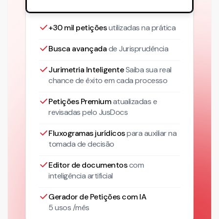
+30 mil petições
utilizadas na prática
Busca avançada
de Jurisprudência
Jurimetria Inteligente
Saiba sua real
chance de êxito em cada processo
Petições Premium
atualizadas
e
revisadas pelo JusDocs
Fluxogramas jurídicos
para auxiliar na
tomada de decisão
Editor de documentos
com
inteligência artificial
Gerador de Petições com IA
5 usos /mês