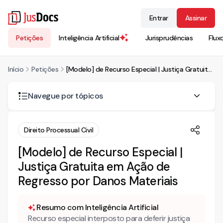
Entrar
Assinar
Petições
Inteligência Artificial
Jurisprudências
Flux
Início
Petições
[Modelo] de Recurso Especial | Justiça Gratuita em Ação de Regresso por Danos Materiais
Navegue por tópicos
RECURSO ESPECIAL
Direito Processual Civil
RAZÕES DO RECURSO ESPECIAL
[Modelo] de Recurso Especial |
Justiça Gratuita em Ação de
I – BREVE RELATO DOS FATOS
Regresso por Danos Materiais
II – DAS RAZÕES DA REFORMA
A) DO CABIMENTO DO RECURSO ESPECIAL
Resumo com Inteligência Artificial
B) DA TEMPESTIVIDADE
Recurso especial interposto para deferir justiça
C) DO PREPARO