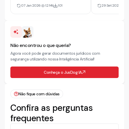
Art. 99 CPC | 2026
Dissolução d
07 Jan 2026
1.2 Mil
101
29 Set 2022
12
Fato. Gratuid
Não encontrou o que queria?
Agora você pode gerar documentos jurídicos com
segurança utilizando nossa Inteligência Artificial!
Conheça o JusDog IA
Não fique com dúvidas
Confira as perguntas
frequentes