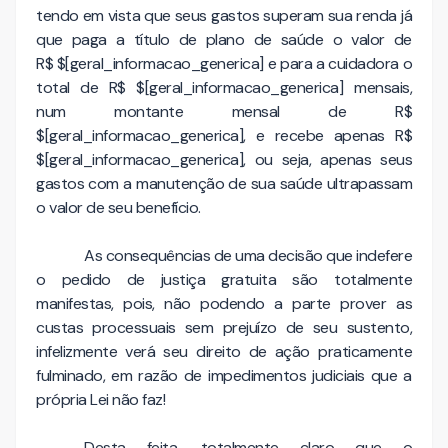
tendo em vista que seus gastos superam sua renda já
que paga a título de plano de saúde o valor de
R$
$[geral_informacao_generica]
e para a cuidadora o
total de R$
$[geral_informacao_generica]
mensais,
num montante mensal de R$
$[geral_informacao_generica], e recebe apenas R$
$[geral_informacao_generica]
, ou seja, apenas seus
gastos com a manutenção de sua saúde ultrapassam
o valor de seu benefício.
As consequências de uma decisão que indefere
o pedido de justiça gratuita são totalmente
manifestas, pois, não podendo a parte prover as
custas processuais sem prejuízo de seu sustento,
infelizmente verá seu direito de ação praticamente
fulminado, em razão de impedimentos judiciais que a
própria Lei não faz!
Desta feita, totalmente claro que o