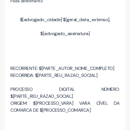
Pede deferimento.
$[advogado_cidade] $[geral_data_extenso],
$[advogado_assinatura]
RECORRENTE: $[PARTE_AUTOR_NOME_COMPLETO]
RECORRIDA: $[PARTE_REU_RAZAO_SOCIAL]
PROCESSO DIGITAL NÚMERO:
$[PARTE_REU_RAZAO_SOCIAL]
ORIGEM: $[PROCESSO_VARA] VARA CÍVEL DA
COMARCA DE $[PROCESSO_COMARCA]