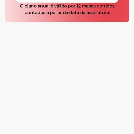
O plano anual é válido por 12 meses corridos
contados a partir da data da assinatura.