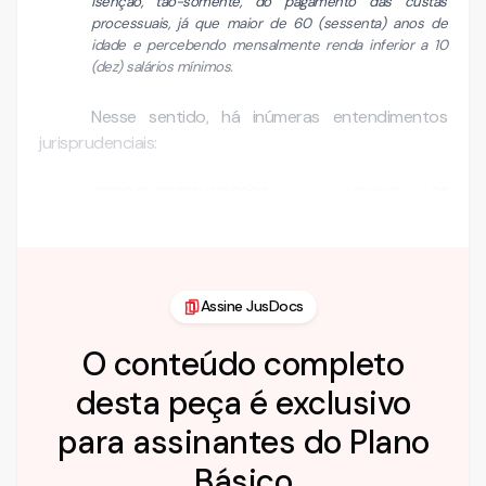
isenção, tão-somente, do pagamento das custas
processuais, já que maior de 60 (sessenta) anos de
idade e percebendo mensalmente renda inferior a 10
(dez) salários mínimos.
Nesse sentido, há inúmeras entendimentos
jurisprudenciais:
0012648-90.2012.8.19.0000 - AGRAVO DE
INSTRUMENTO DES. MARCO …
Assine JusDocs
O conteúdo completo
desta peça é exclusivo
para assinantes do Plano
Básico