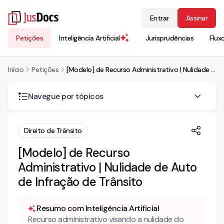
Entrar
Assinar
Petições
Inteligência Artificial
Jurisprudências
Flux
Início
Petições
[Modelo] de Recurso Administrativo | Nulidade de Auto de Infração de Trânsito
Navegue por tópicos
RECURSO ADMINISTRATIVO
Direito de Trânsito
RAZÕES DO RECORRENTE
[Modelo] de Recurso
Administrativo | Nulidade de Auto
I– NULIDADE DO AUTO DE INFRAÇÃO – DA DESOBEDIÊNCIA
AOS REQUISITOS FORMAIS MÍNIMOS PARA LAVRATURA DO
de Infração de Trânsito
AUTO DE INFRAÇÃO – Art.236 DA LEI MUNICIPAL 5.504/99
Resumo com Inteligência Artificial
Recurso administrativo visando a nulidade do