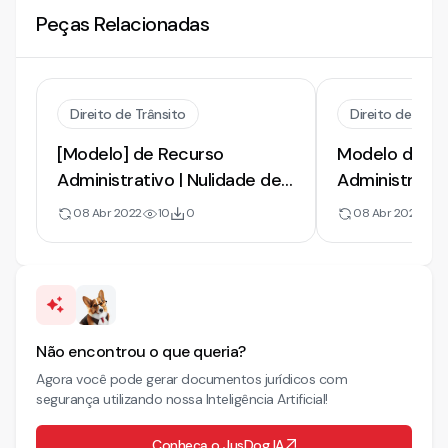
Peças Relacionadas
Direito de Trânsito
Direito de Trâns
[Modelo] de Recurso
Modelo de Re
Administrativo | Nulidade de
Administrativ
Auto de Infração e Falta de
Auto de Infra
08 Abr 2022
10
0
08 Abr 2022
9
Comprovações
Não encontrou o que queria?
Agora você pode gerar documentos jurídicos com
segurança utilizando nossa Inteligência Artificial!
Conheça o JusDog IA