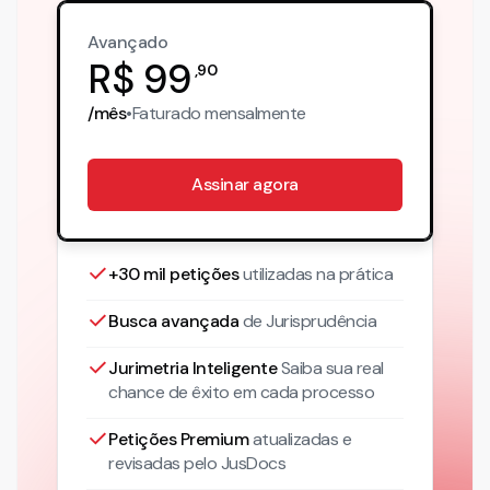
Avançado
R$
99
,
90
/mês
•
Faturado
mensalmente
Assinar agora
+30 mil petições
utilizadas na prática
Busca avançada
de Jurisprudência
Jurimetria Inteligente
Saiba sua real
chance de êxito em cada processo
Petições Premium
atualizadas
e
revisadas pelo JusDocs