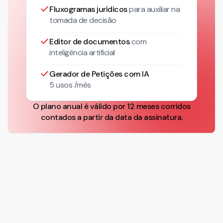
Fluxogramas jurídicos
para auxiliar na
tomada de decisão
Editor de documentos
com
inteligência artificial
Gerador de Petições com IA
5 usos /mês
O plano anual é válido por 12 meses corridos
contados a partir da data da assinatura.