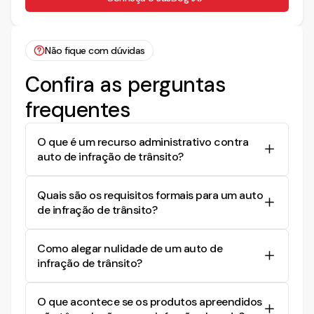
Não fique com dúvidas
Confira as perguntas
frequentes
O que é um recurso administrativo contra
auto de infração de trânsito?
Um recurso administrativo contra auto de
Quais são os requisitos formais para um auto
infração de trânsito é um pedido formal para
de infração de trânsito?
revisar e potencialmente anular uma autuação de
trânsito. O recorrente alega que a infração foi
Um auto de infração de trânsito deve conter o
emitida incorretamente ou contém erros, e busca
Como alegar nulidade de um auto de
nome do infrator, local, data e hora da infração,
sua revogação com base em argumentos legais.
infração de trânsito?
descrição da infração, penalidade aplicável, e a
assinatura do autuado ou de testemunhas. A
Para alegar a nulidade de um auto de infração, é
ausência desses requisitos pode levar à nulidade
O que acontece se os produtos apreendidos
necessário demonstrar que não foram
do auto.