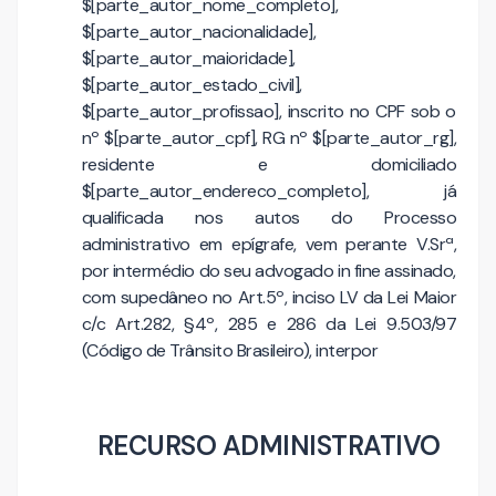
$[parte_autor_nome_completo],
$[parte_autor_nacionalidade],
$[parte_autor_maioridade],
$[parte_autor_estado_civil],
$[parte_autor_profissao], inscrito no CPF sob o
nº $[parte_autor_cpf], RG nº $[parte_autor_rg],
residente e domiciliado
$[parte_autor_endereco_completo],
já
qualificada nos autos do Processo
administrativo em epígrafe, vem perante V.Srª,
por intermédio do seu advogado in fine assinado,
com supedâneo no Art.5º, inciso LV da Lei Maior
c/c Art.282, §4º, 285 e 286 da Lei 9.503/97
(Código de Trânsito Brasileiro), interpor
RECURSO ADMINISTRATIVO