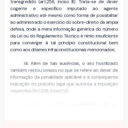
transgredido (art.256, inciso III). Trata-se de dever
cogente e específico imputado ao agente
administrativo até mesmo como forma de possibilitar
ao administrado o exercício do sobre-direito da ampla
defesa, onde a mera informação genérica do número
da Lei ou do Regulamento Técnico é nímio insuficiente
para converger à tal princípio constitucional bem
como aos ditames infraconstitucionais mencionados;
I.iii. Além de tais ausências, o ato hostilizado
também restou omisso no que se refere ao dever de
informação da penalidade aplicável e a consequente
indicação do preceito legal que autoriza a imposição
respectiva (Art.256, inciso IV);
I.iv. Assim, o princípio da legalidade, basilar em
um Estado de …