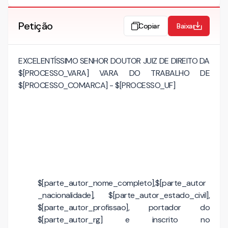
Petição
Copiar
Baixar
EXCELENTÍSSIMO SENHOR DOUTOR JUIZ DE DIREITO DA
$[PROCESSO_VARA] VARA DO TRABALHO DE
$[PROCESSO_COMARCA] - $[PROCESSO_UF]
$[parte_autor_nome_completo],$[parte_autor
_nacionalidade], $[parte_autor_estado_civil],
$[parte_autor_profissao], portador do
$[parte_autor_rg] e inscrito no