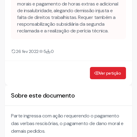
morais e pagamento de horas extras e adicional
de insalubridade, alegando demissão injusta e
Da Cesta Básica
falta de direitos trabalhistas. Requer também a
Do Ticket Refeição
responsabilização subsidiária da segunda
reclamada e a realização de perícia técnica.
Do Vale Transporte
Da Indenização por dano moral
26 fev 2022
5
0
Ver petição
Sobre este documento
Parte ingressa com ação requerendo o pagamento
das verbas rescisórias, o pagamento de dano moral e
demais pedidos.