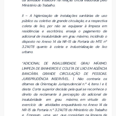
da atividade insalubre na relação oficial elaborada pelo
Ministério do Trabalho.
II – A higienização de instalações sanitárias de uso
público ou coletivo de grande circulação, e a respectiva
coleta de lixo, por não se equiparar à limpeza em
residências e escritórios, enseja o pagamento de
adicional de insalubridade em grau máximo, incidindo o
disposto no Anexo 14 da NR-15 da Portaria do MTE nº
3.214/78 quanto à coleta e industrialização de lixo
urbano.
“ADICIONAL DE INSALUBRIDADE. GRAU MÁXIMO.
LIMPEZA DE BANHEIROS E COLETA DE LIXO EM AGÊNCIA
BANCÁRIA. GRANDE CIRCULAÇÃO DE PESSOAS.
JURISPRUDÊNCIA INSERVÍVEL. 1. Não contraria os
ditames da Orientação Jurisprudencial n.º 4, itens I e II,
desta Corte superior decisão pela qual se reconhece o
direito da reclamante à percepção do adicional de
insalubridade em grau máximo, em virtude do
exercício de atividades enquadráveis no Anexo 14 da
NR-15 da Portaria n.º 3.214/78 do Ministério do Trabalho
e Emprego, uma vez que consistiam na limpeza de