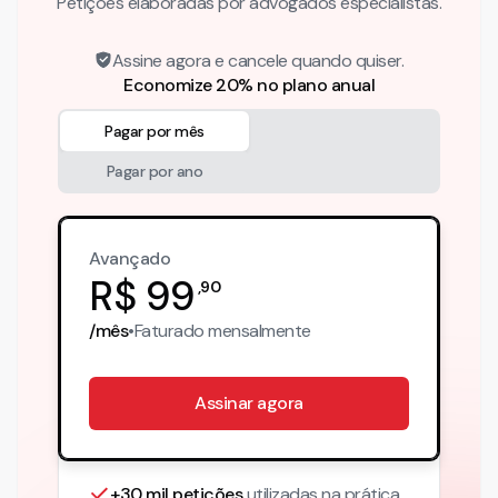
Petições elaboradas por advogados especialistas.
Assine agora e cancele quando quiser.
Economize 20% no plano anual
Pagar por mês
Pagar por ano
Avançado
R$
99
,
90
/mês
•
Faturado
mensalmente
Assinar agora
+30 mil petições
utilizadas na prática