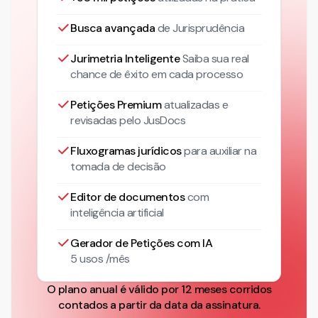
Busca avançada
de Jurisprudência
Jurimetria Inteligente
Saiba sua real
chance de êxito em cada processo
Petições Premium
atualizadas
e
revisadas pelo JusDocs
Fluxogramas jurídicos
para auxiliar na
tomada de decisão
Editor de documentos
com
inteligência artificial
Gerador de Petições com IA
5 usos /mês
O plano anual é válido por 12 meses corridos
contados a partir da data da assinatura.