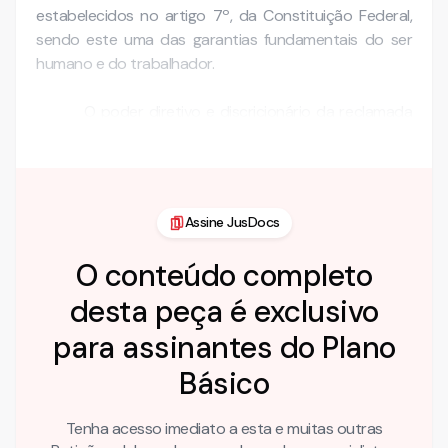
estabelecidos no artigo 7º, da Constituição Federal,
sendo este uma das garantias fundamentais do ser
humano e do trabalhador.
O poder diretivo e discricionário da reclamada
se esbarra nos direitos pátrios regularmente …
Assine JusDocs
O conteúdo completo
desta peça é exclusivo
para assinantes do Plano
Básico
Tenha acesso imediato a esta e muitas outras