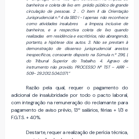
banheiros e coleta de lixo em prédio público de grande
circulação de pessoas. 2 . O item II da Orientação
Jurisprudencial n.º 4 da SBD I - I apenas não reconhece
como atividades insalubres a limpeza, inclusive de
banheiros, e a respectiva coleta de lixo quando
realizadas em residência e escritórios, não abrangendo,
portanto, a hipótese dos autos. 3. Não se prestam à
demonstração de dissenso jurisprudencial arestos
inespecíficos, consoante disposto na Súmula n.º 296, I,
do Tribunal Superior do Trabalho. 4. Agravo de
instrumento não provido. PROCESSO Nº TST – AIRR -
509- 29.2012.5.04.0371.”
Razão pela qual, requer o pagamento do
adicional de insalubridade por todo o pacto laboral,
com integração na remuneração do reclamante para
pagamento de aviso prévio, 13º salários, férias + 1/3 e
F.G.T.S. + 40%.
Destarte, requer a realização de perícia técnica,