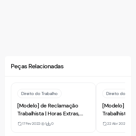
Peças Relacionadas
Direito do Trabalho
Direito do Trab
[Modelo] de Reclamação
[Modelo] de 
Trabalhista | Horas Extras,
Trabalhista | 
Adicional Noturno e Verbas
Horas Extras 
17 Fev 2022
1
0
22 Abr 2022
0
Rescisórias
Gozadas