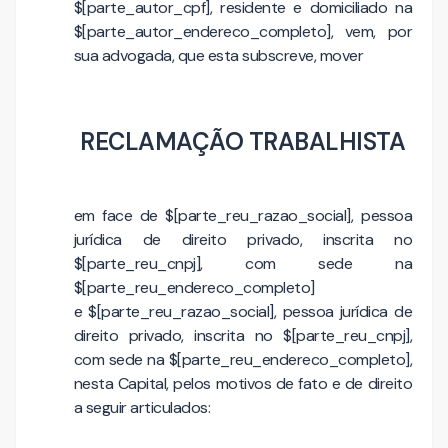
$[parte_autor_cpf], residente e domiciliado na
$[parte_autor_endereco_completo], vem, por
sua advogada, que esta subscreve, mover
RECLAMAÇÃO TRABALHISTA
em face de $[parte_reu_razao_social], pessoa
jurídica de direito privado, inscrita no
$[parte_reu_cnpj], com sede na
$[parte_reu_endereco_completo]
e $[parte_reu_razao_social], pessoa jurídica de
direito privado, inscrita no $[parte_reu_cnpj],
com sede na $[parte_reu_endereco_completo],
nesta Capital, pelos motivos de fato e de direito
a seguir articulados: