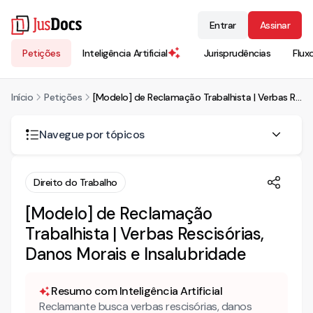
Entrar
Assinar
Petições
Inteligência Artificial
Jurisprudências
Flux
Início
Petições
[Modelo] de Reclamação Trabalhista | Verbas Rescisórias, Danos Morais e Insalubridade
Navegue por tópicos
RECLAMAÇÃO TRABALHISTA
Direito do Trabalho
Da Responsabilidade Subsidiária
[Modelo] de Reclamação
Trabalhista | Verbas Rescisórias,
Do Contrato de Trabalho
Danos Morais e Insalubridade
Das Horas Extras
Do Adicional de Insalubridade
Resumo com Inteligência Artificial
Reclamante busca verbas rescisórias, danos
Dos Depósitos Fundiários