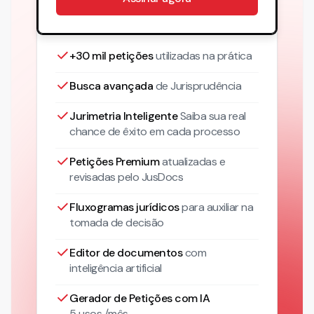
+30 mil petições
utilizadas na prática
Busca avançada
de Jurisprudência
Jurimetria Inteligente
Saiba sua real
chance de êxito em cada processo
Petições Premium
atualizadas
e
revisadas pelo JusDocs
Fluxogramas jurídicos
para auxiliar na
tomada de decisão
Editor de documentos
com
inteligência artificial
Gerador de Petições com IA
5 usos /mês