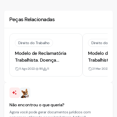
Peças Relacionadas
Direito do Trabalho
Direito do Trab
Modelo de Reclamatória
Modelo de Re
Trabalhista. Doença
Trabalhista. 
Ocupacional. Danos Morais
Trabalho. Auxí
11 Ago 2022
181
11
21 Mar 2022
38
Indenização 
Morais
Não encontrou o que queria?
Agora você pode gerar documentos jurídicos com