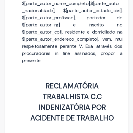
$[parte_autor_nome_completo],$[parte_autor
_nacionalidade], $[parte_autor_estado_civil],
$[parte_autor_profissao], portador do
$[parte_autor_rg] e inscrito no
$[parte_autor_cpf], residente e domiciliado na
$[parte_autor_endereco_completo], vem, mui
respeitosamente perante V. Exa. através dos
procuradores in fine assinados, propor a
presente
RECLAMATÓRIA
TRABALHISTA C.C
INDENIZATÓRIA POR
ACIDENTE DE TRABALHO