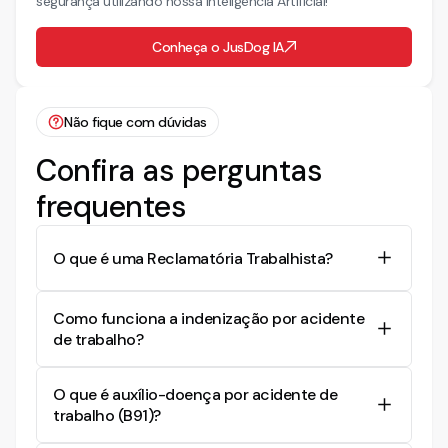
segurança utilizando nossa Inteligência Artificial!
Conheça o JusDog IA
Não fique com dúvidas
Confira as perguntas
frequentes
O que é uma Reclamatória Trabalhista?
É uma ação judicial onde um trabalhador pleiteia
Como funciona a indenização por acidente
direitos não cumpridos pelo empregador, como
de trabalho?
verbas trabalhistas ou indenizações, como no
caso de acidentes de trabalho.
A indenização por acidente de trabalho visa
O que é auxílio-doença por acidente de
reparar o trabalhador por danos materiais e
trabalho (B91)?
morais sofridos em decorrência de um acidente
ocorrido durante suas atividades laborais, que