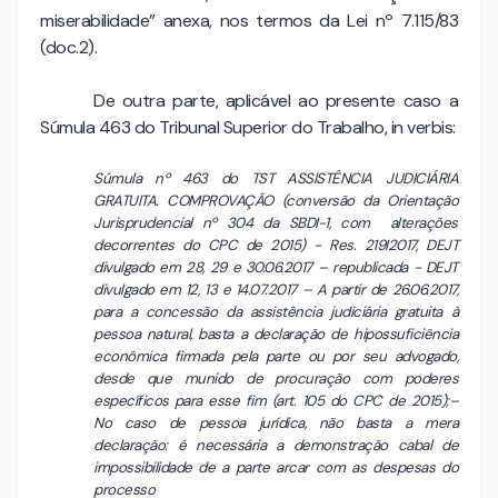
miserabilidade” anexa, nos termos da Lei nº 7.115/83
(doc.2).
De outra parte, aplicável ao presente caso a
Súmula 463 do Tribunal Superior do Trabalho, in verbis:
Súmula nº 463 do TST ASSISTÊNCIA JUDICIÁRIA
GRATUITA. COMPROVAÇÃO (conversão da Orientação
Jurisprudencial nº 304 da SBDI-1, com alterações
decorrentes do CPC de 2015) - Res. 219I2017, DEJT
divulgado em 28, 29 e 30.06.2017 – republicada - DEJT
divulgado em 12, 13 e 14.07.2017 – A partir de 26.06.2017,
para a concessão da assistência judiciária gratuita à
pessoa natural, basta a declaração de hipossuficiência
econômica firmada pela parte ou por seu advogado,
desde que munido de procuração com poderes
específicos para esse fim (art. 105 do CPC de 2015);–
No caso de pessoa jurídica, não basta a mera
declaração: é necessária a demonstração cabal de
impossibilidade de a parte arcar com as despesas do
processo