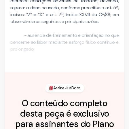
ofereceu condições adversas de trabalho, devendo,
reparar o dano causado, conforme preceitua o art. 5º,
incisos “V” e “X” e art. 7º, inciso XXVIII da CF/88, em
observância as seguintes e principais razões:
- ausência de treinamento e orientação no que
concerne ao labor mediante esforço físico contínuo e
prolongado;
- ausê…
Assine JusDocs
O conteúdo completo
desta peça é exclusivo
para assinantes do Plano