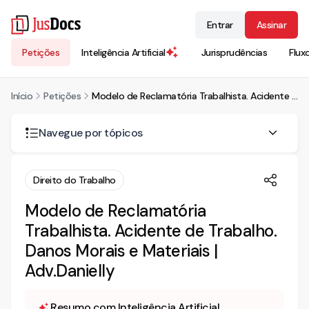
Entrar
Assinar
Petições
Inteligência Artificial
Jurisprudências
Flux
Início
Petições
Modelo de Reclamatória Trabalhista. Acidente de Trabalho. Danos Morais e Materiais | Adv.Danielly
Navegue por tópicos
RECLAMATÓRIA TRABALHISTA C.C INDENIZATÓRIA POR
Direito do Trabalho
ACIDENTE DE TRABALHO
Modelo de Reclamatória
DO DIREITO À GRATUIDADE DE JUSTIÇA
Trabalhista. Acidente de Trabalho.
DO CONTRATO DE TRABALHO/ FUNÇÃO
Danos Morais e Materiais |
Adv.Danielly
DA REMUNERAÇÃO
DA JORNADA DE TRABALHO
Resumo com Inteligência Artificial