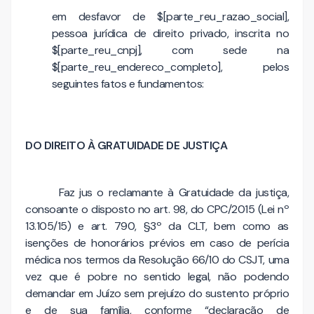
em desfavor de $[parte_reu_razao_social],
pessoa jurídica de direito privado, inscrita no
$[parte_reu_cnpj], com sede na
$[parte_reu_endereco_completo], pelos
seguintes fatos e fundamentos:
DO DIREITO À GRATUIDADE DE JUSTIÇA
Faz jus o reclamante à Gratuidade da justiça,
consoante o disposto no art. 98, do CPC/2015 (Lei nº
13.105/15) e art. 790, §3º da CLT, bem como as
isenções de honorários prévios em caso de perícia
médica nos termos da Resolução 66/10 do CSJT, uma
vez que é pobre no sentido legal, não podendo
demandar em Juízo sem prejuízo do sustento próprio
e de sua família, conforme “declaração de