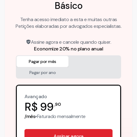
Básico
Tenha acesso imediato a esta e muitas outras
Petições elaboradas por advogados especialistas.
Assine agora e cancele quando quiser.
Economize 20% no plano anual
Pagar por mês
Pagar por ano
Avançado
R$
99
,
90
/mês
•
Faturado
mensalmente
Assinar agora