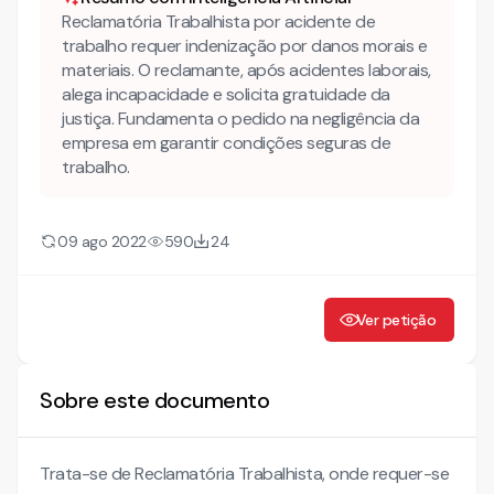
DO ACIDENTE DE TRABALHO
Reclamatória Trabalhista por acidente de
trabalho requer indenização por danos morais e
DAS LESÕES
materiais. O reclamante, após acidentes laborais,
DA NEGLIGÊNCIA DA RECLAMADA
alega incapacidade e solicita gratuidade da
justiça. Fundamenta o pedido na negligência da
empresa em garantir condições seguras de
trabalho.
09 ago 2022
590
24
Ver petição
Sobre este documento
Trata-se de Reclamatória Trabalhista, onde requer-se