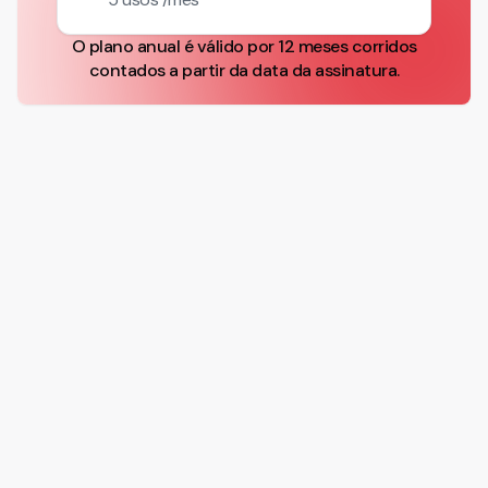
O plano anual é válido por 12 meses corridos
contados a partir da data da assinatura.