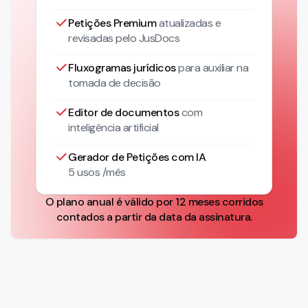
Petições Premium
atualizadas
e
revisadas pelo JusDocs
Fluxogramas jurídicos
para auxiliar na
tomada de decisão
Editor de documentos
com
inteligência artificial
Gerador de Petições com IA
5 usos /mês
O plano anual é válido por 12 meses corridos
contados a partir da data da assinatura.