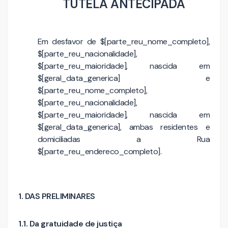
TUTELA ANTECIPADA
Em desfavor de $[parte_reu_nome_completo],
$[parte_reu_nacionalidade],
$[parte_reu_maioridade], nascida em
$[geral_data_generica] e
$[parte_reu_nome_completo],
$[parte_reu_nacionalidade],
$[parte_reu_maioridade], nascida em
$[geral_data_generica], ambas residentes e
domiciliadas a Rua
$[parte_reu_endereco_completo].
1. DAS PRELIMINARES
1.1. Da gratuidade de justiça