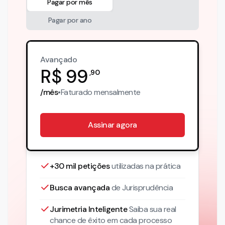
Pagar por mês
Pagar por ano
Avançado
R$
99
,
90
/mês
•
Faturado
mensalmente
Assinar agora
+30 mil petições
utilizadas na prática
Busca avançada
de Jurisprudência
Jurimetria Inteligente
Saiba sua real
chance de êxito em cada processo