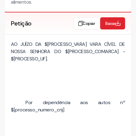
alimentos.
Petição
Copiar
Baixar
AO JUÍZO DA $[PROCESSO_VARA] VARA CÍVEL DE
NOSSA SENHORA DO $[PROCESSO_COMARCA] -
$[PROCESSO_UF].
Por dependência aos autos nº
$[processo_numero_cnj]