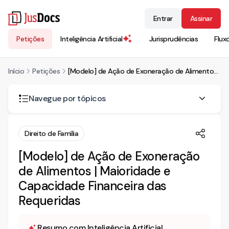
Entrar
Assinar
Petições
Inteligência Artificial
Jurisprudências
Flux
Início
Petições
[Modelo] de Ação de Exoneração de Alimentos | Maioridade e Capacidade Financeira das Requeridas
Navegue por tópicos
AÇÃO DE EXONERAÇÃO DE ALIMENTOS C/C PEDIDO DE
Direito de Família
TUTELA ANTECIPADA
[Modelo] de Ação de Exoneração
1. DAS PRELIMINARES
de Alimentos | Maioridade e
1.1. Da gratuidade de justiça
Capacidade Financeira das
2. DA SÍNTESE FÁTICA
Requeridas
3. DOS FUNDAMENTOS JURÍDICOS
3.1. Da tutela antecipada de urgência
Resumo com Inteligência Artificial