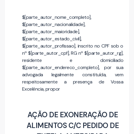
$[parte_autor_nome_completo],
$[parte_autor_nacionalidade],
$[parte_autor_maioridade],
$[parte_autor_estado_civil],
$[parte_autor_profissao], inscrito no CPF sob o
nº $[parte_autor_cpf], RG nº $[parte_autor_rg],
residente e domiciliado
$[parte_autor_endereco_completo], por sua
advogada legalmente constituída, vem
respeitosamente a presença de Vossa
Excelência, propor
AÇÃO DE EXONERAÇÃO DE
ALIMENTOS C/C PEDIDO DE