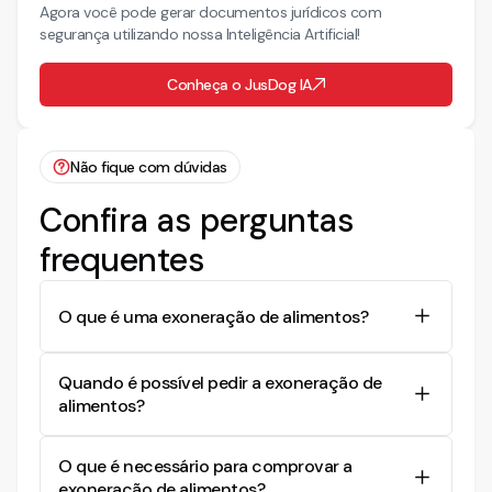
Agora você pode gerar documentos jurídicos com
segurança utilizando nossa Inteligência Artificial!
Conheça o JusDog IA
Não fique com dúvidas
Confira as perguntas
frequentes
O que é uma exoneração de alimentos?
A exoneração de alimentos é um processo
Quando é possível pedir a exoneração de
judicial no qual se busca a cessação da
alimentos?
obrigação de pagar pensão alimentícia,
geralmente quando há mudança nas condições
A exoneração de alimentos pode ser solicitada
financeiras do alimentante ou do alimentado.
O que é necessário para comprovar a
quando o alimentado atinge a maioridade e não
exoneração de alimentos?