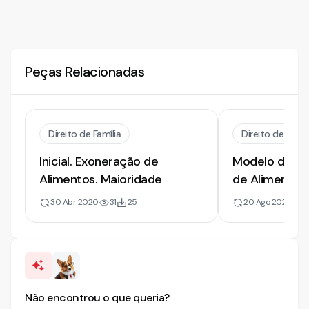
Peças Relacionadas
Direito de Família
Direito de Famíl
Inicial. Exoneração de
Modelo de Ini
Alimentos. Maioridade
de Alimentos.
Tutela Antec
30 Abr 2020
31
25
20 Ago 2021
13
Não encontrou o que queria?