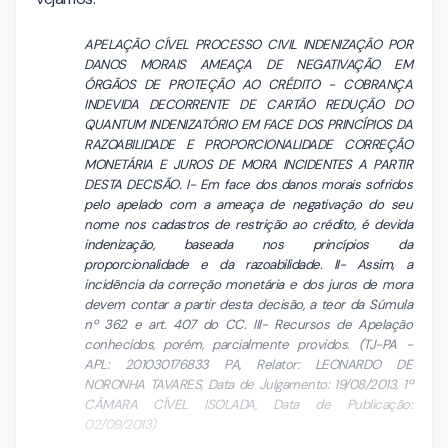
APELAÇÃO CÍVEL PROCESSO CIVIL INDENIZAÇÃO POR
DANOS MORAIS AMEAÇA DE NEGATIVAÇÃO EM
ÓRGÃOS DE PROTEÇÃO AO CRÉDITO - COBRANÇA
INDEVIDA DECORRENTE DE CARTÃO REDUÇÃO DO
QUANTUM INDENIZATÓRIO EM FACE DOS PRINCÍPIOS DA
RAZOABILIDADE E PROPORCIONALIDADE CORREÇÃO
MONETÁRIA E JUROS DE MORA INCIDENTES A PARTIR
DESTA DECISÃO. I- Em face dos danos morais sofridos
pelo apelado com a ameaça de negativação do seu
nome nos cadastros de restrição ao crédito, é devida
indenização, baseada nos princípios da
proporcionalidade e da razoabilidade. II- Assim, a
incidência da correção monetária e dos juros de mora
devem contar a partir desta decisão, a teor da Súmula
nº 362 e art. 407 do CC. III- Recursos de Apelação
conhecidos, porém, parcialmente providos. (TJ-PA -
APL: 201030176833 PA, Relator: LEONARDO DE
NORONHA TAVARES, Data de Julgamento: 19/08/2013, 1ª
CÂMARA CÍVEL ISOLADA, Data de Publicação:
02/09/2013)