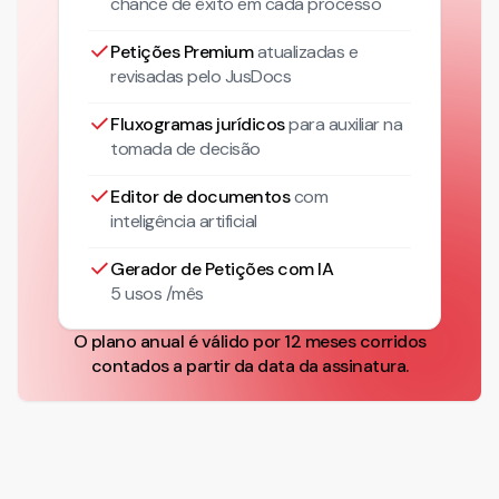
chance de êxito em cada processo
Petições Premium
atualizadas
e
revisadas pelo JusDocs
Fluxogramas jurídicos
para auxiliar na
tomada de decisão
Editor de documentos
com
inteligência artificial
Gerador de Petições com IA
5 usos /mês
O plano anual é válido por 12 meses corridos
contados a partir da data da assinatura.