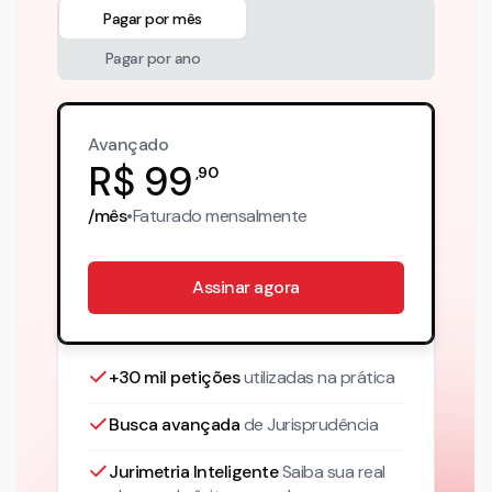
Pagar por mês
Pagar por ano
Avançado
R$
99
,
90
/mês
•
Faturado
mensalmente
Assinar agora
+30 mil petições
utilizadas na prática
Busca avançada
de Jurisprudência
Jurimetria Inteligente
Saiba sua real