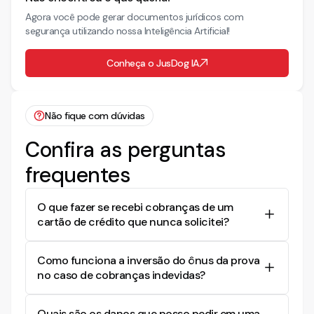
Agora você pode gerar documentos jurídicos com
segurança utilizando nossa Inteligência Artificial!
Conheça o JusDog IA
Não fique com dúvidas
Confira as perguntas
frequentes
O que fazer se recebi cobranças de um
cartão de crédito que nunca solicitei?
Você deve reunir todas as provas disponíveis,
Como funciona a inversão do ônus da prova
como faturas e comunicações, e considerar
no caso de cobranças indevidas?
entrar com uma ação judicial, como uma Ação
Declaratória de Inexistência de Relação Jurídica,
A inversão do ônus da prova é um benefício do
para declarar a inexistência da dívida e pedir
Quais são os danos que posso pedir em uma