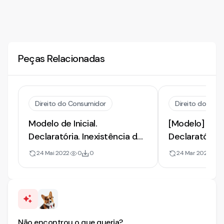
Peças Relacionadas
Direito do Consumidor
Direito do Con
Modelo de Inicial.
[Modelo] de 
Declaratória. Inexistência de
Declaratória 
Débito. Indenizatória
de Débito | 
24 Mai 2022
0
0
24 Mar 2021
8
Indevida de C
Crédito
Não encontrou o que queria?