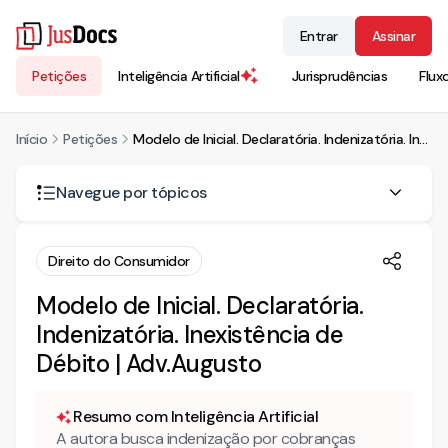
Entrar
Assinar
Petições
Inteligência Artificial
Jurisprudências
Flux
Início
Petições
Modelo de Inicial. Declaratória. Indenizatória. Inexistência de Débito | Adv.Augusto
Navegue por tópicos
AÇÃO DECLARATÓRIA DE INEXISTÊNCIA DE RELAÇÃO
Direito do Consumidor
JURÍDCA C/C DANOS MORAIS E MATERIAIS, ANTECIPAÇÃO DE
TUTELA
Modelo de Inicial. Declaratória.
DOS BENEFÍCIOS DA ASSISTÊNCIA JUDICIÁRIA GRATUITA
Indenizatória. Inexistência de
Débito | Adv.Augusto
DOS FATOS
DO DIREITO
Resumo com Inteligência Artificial
PRELIMINARMENTE – PEDIDO DE INVERSÃO DO ÔNUS DA
A autora busca indenização por cobranças