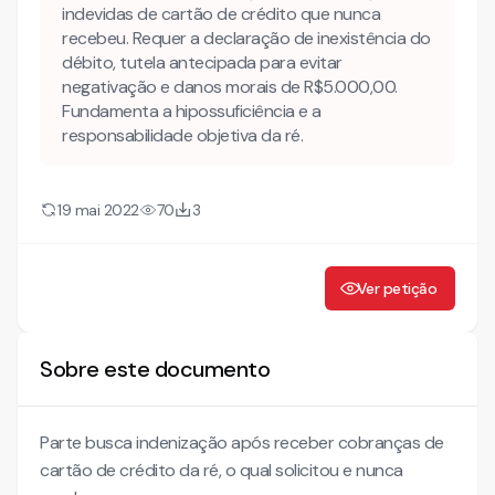
PROVA – ART. 6º, VIII do CDC
indevidas de cartão de crédito que nunca
DO ART. 14 DO CDC - RESPONSABILIDADE OBJETIVA
recebeu. Requer a declaração de inexistência do
PELO FATO DO SERVIÇO – TEORIA DO RISCO DO
débito, tutela antecipada para evitar
EMPREENDIMENTO OU RISCO-PROVEITO – DEVER DO
negativação e danos morais de R$5.000,00.
BANCO DE RESPONDER PELOS PREJUÍZOS SOFRIDOS
Fundamenta a hipossuficiência e a
DA APLICAÇÃO DO CDC – INVERSÃO DO ONUS DA
responsabilidade objetiva da ré.
PROVA
Da inexistência do débito
Dos danos morais
19 mai 2022
70
3
Ver petição
Sobre este documento
Parte busca indenização após receber cobranças de
cartão de crédito da ré, o qual solicitou e nunca