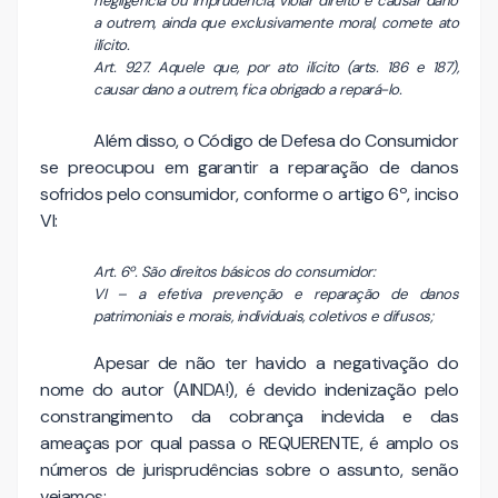
negligência ou imprudência, violar direito e causar dano
a outrem, ainda que exclusivamente moral, comete ato
ilícito.
Art. 927. Aquele que, por ato ilícito (arts. 186 e 187),
causar dano a outrem, fica obrigado a repará-lo.
Além disso, o Código de Defesa do Consumidor
se preocupou em garantir a reparação de danos
sofridos pelo consumidor, conforme o artigo 6º, inciso
VI:
Art. 6º. São direitos básicos do consumidor:
VI – a efetiva prevenção e reparação de danos
patrimoniais e morais, individuais, coletivos e difusos;
Apesar de não ter havido a negativação do
nome do autor (AINDA!), é devido indenização pelo
constrangimento da cobrança indevida e das
ameaças por qual passa o REQUERENTE, é amplo os
números de jurisprudências sobre o assunto, senão
vejamos: