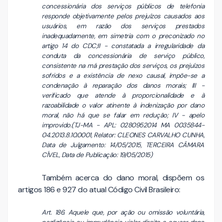
concessionária dos serviços públicos de telefonia
responde objetivamente pelos prejuízos causados aos
usuários, em razão dos serviços prestados
inadequadamente, em simetria com o preconizado no
artigo 14 do CDC;II - constatada a irregularidade da
conduta da concessionária de serviço público,
consistente na má prestação dos serviços, os prejuízos
sofridos e a existência de nexo causal, impõe-se a
condenação à reparação dos danos morais; III -
verificado que atende à proporcionalidade e à
razoabilidade o valor atinente à indenização por dano
moral, não há que se falar em redução; IV - apelo
improvido.(TJ-MA - APL: 0280952014 MA 0035844-
04.2013.8.10.0001, Relator: CLEONES CARVALHO CUNHA,
Data de Julgamento: 14/05/2015, TERCEIRA CÂMARA
CÍVEL, Data de Publicação: 19/05/2015)
Também acerca do dano moral, dispõem os
artigos 186 e 927 do atual Código Civil Brasileiro:
Art. 186. Aquele que, por ação ou omissão voluntária,