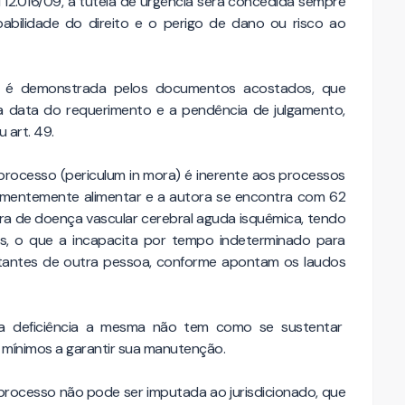
Lei 12.016/09, a tutela de urgência será concedida sempre
abilidade do direito e o perigo de dano ou risco ao
is) é demonstrada pelos documentos acostados, que
a a data do requerimento e a pendência de julgamento,
 art. 49.
 processo (periculum in mora) é inerente aos processos
eementemente alimentar e a autora se encontra com 62
ora de doença vascular cerebral aguda isquêmica, tendo
s, o que a incapacita por tempo indeterminado para
stantes de outra pessoa, conforme apontam os laudos
ua deficiência a mesma não tem como se sustentar
s mínimos a garantir sua manutenção.
 processo não pode ser imputada ao jurisdicionado, que