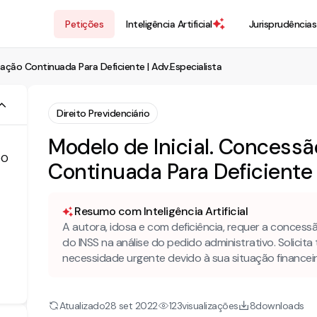
Petições
Inteligência Artificial
Jurisprudências
tação Continuada Para Deficiente | Adv.Especialista
Direito Previdenciário
Modelo de Inicial. Concessã
DO
Continuada Para Deficiente 
Resumo com Inteligência Artificial
A autora, idosa e com deficiência, requer a concessã
do INSS na análise do pedido administrativo. Solicita
necessidade urgente devido à sua situação financeir
Atualizado
visualizações
downloads
28 set 2022
123
8