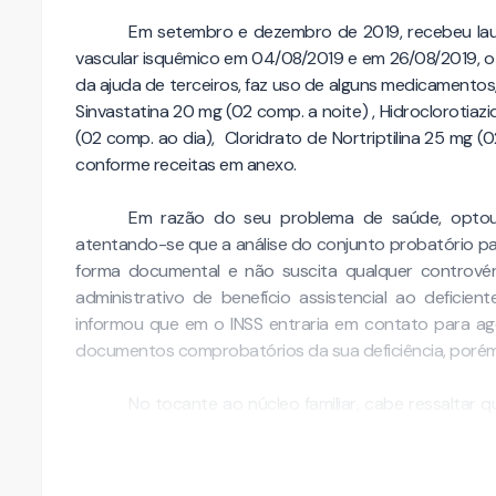
Em setembro e dezembro de 2019, recebeu lau
vascular isquêmico em 04/08/2019 e em 26/08/2019,
da ajuda de terceiros, faz uso de alguns medicamentos, 
Sinvastatina 20 mg (02 comp. a noite) , Hidroclorotiaz
(02 comp. ao dia), Cloridrato de Nortriptilina 25 mg 
conforme receitas em anexo.
Em razão do seu problema de saúde, optou
atentando-se que a análise do conjunto probatório pa
forma documental e não suscita qualquer controvérsi
administrativo de benefício assistencial ao deficie
informou que em o INSS entraria em contato para age
documentos comprobatórios da sua deficiência, poré
No tocante ao núcleo familiar, cabe ressaltar 
tipo de renda, dependendo assim, da generosidade de p