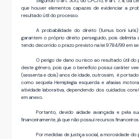
Segundo o art. 300, do CPC/15, e art. 7, III, da 
que houver elementos capazes de evidenciar a prob
resultado útil do processo.
A probabilidade do direito (fumus boni iur
garantem o próprio direito perseguido, pois delimit
tendo decorrido o prazo previsto na lei 9784/99 em seu
O perigo de dano ou risco ao resultado útil do
deste gênero, pois que o benefício possui caráter v
(sessenta e dois) anos de idade, outrossim, é portad
como seqüela Hemiplegia esquerda e afasias motora
atividade laborativa, dependendo dos cuidados con
em anexo.
Portanto, devido aidade avançada e pela s
financeiramente, já que não possui recursos financeiro
Por medidas de justiça social, a morosidade do