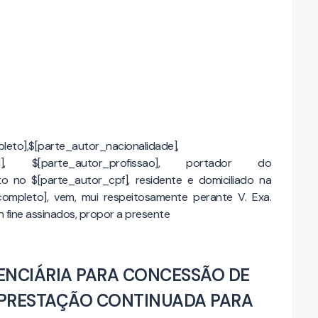
to],$[parte_autor_nacionalidade],
ivil], $[parte_autor_profissao], portador do
to no $[parte_autor_cpf], residente e domiciliado na
ompleto], vem, mui respeitosamente perante V. Exa.
 fine assinados, propor a presente
ENCIÁRIA PARA CONCESSÃO DE
 PRESTAÇÃO CONTINUADA PARA