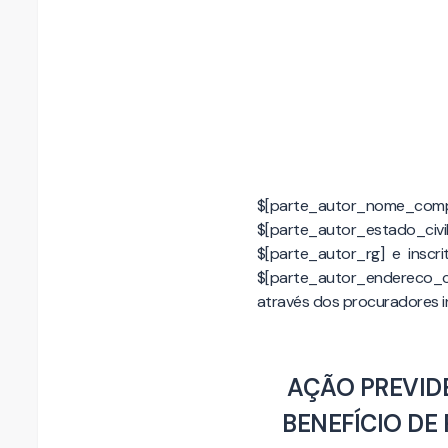
$[parte_autor_nome_comple
$[parte_autor_estado_c
$[parte_autor_rg] e inscri
$[parte_autor_endereco_c
através dos procuradores in
AÇÃO PREVID
BENEFÍCIO DE