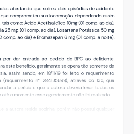
dos atestando que sofreu dois episódios de acidente
 o que comprometeu sua locomoção, dependendo assim
tais como: Ácido Acetilsalicílico 10mg (01 comp. ao dia),
ida 25 mg, (01 comp. ao dia), Losartana Potássica 50 mg
(02 comp. ao dia) e Bromazepan 6 mg (01 comp. a noite),
 por dar entrada ao pedido de BPC ao deficiente,
ra este benefício, geralmente se opera tão somente de
a, assim sendo, em 18/11/19 foi feito o requerimento
nte (requerimento nº 284135698), através do 135, que
ndar a perícia e que a autora deveria levar todos os
m até o momento esse agendamento não foi realizado.
que a autora reside sozinha, porém não possui qualquer
arentes, amigos e vizinhos, sendo assim, o …