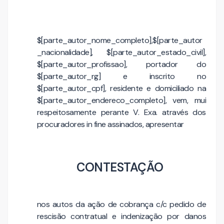
$[parte_autor_nome_completo],$[parte_autor
_nacionalidade], $[parte_autor_estado_civil],
$[parte_autor_profissao], portador do
$[parte_autor_rg] e inscrito no
$[parte_autor_cpf], residente e domiciliado na
$[parte_autor_endereco_completo], vem, mui
respeitosamente perante V. Exa. através dos
procuradores in fine assinados, apresentar
CONTESTAÇÃO
nos autos da ação de cobrança c/c pedido de
rescisão contratual e indenização por danos