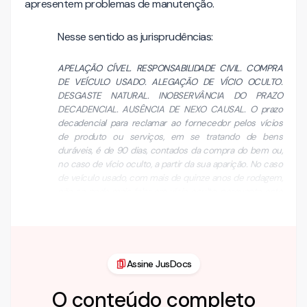
apresentem problemas de manutenção.
Nesse sentido as jurisprudências:
APELAÇÃO CÍVEL. RESPONSABILIDADE CIVIL. COMPRA
DE VEÍCULO USADO. ALEGAÇÃO DE VÍCIO OCULTO.
DESGASTE NATURAL. INOBSERVÂNCIA DO PRAZO
DECADENCIAL. AUSÊNCIA DE NEXO CAUSAL. O prazo
decadencial para reclamar ao fornecedor pelos vícios
de produto ou serviços, em se tratando de bens
duráveis, é de 90 dias, contados da compra do bem ou,
no caso de vício oculto, a partir da sua aparição. No caso
de veículo usado, com mais de quinze anos de rodagem,
não se pode mais falar em vício oculto, porquanto este
não pode se estender à eternidade. A inobservânc…
Assine JusDocs
O conteúdo completo