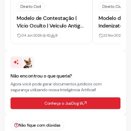
Direito Civil
Direito Civil
Modelo de Contestação |
Modelo de Con
Vício Oculto | Veículo Antigo |
Indenizatória.
2026
Acidente de T
04 Jun 2026
42
8
22 Nov 2022
19
Ausência de 
Aborreciment
Não encontrou o que queria?
Agora você pode gerar documentos jurídicos com
segurança utilizando nossa Inteligência Artificial!
Conheça o JusDog IA
Não fique com dúvidas