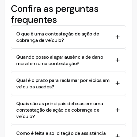
Confira as perguntas
frequentes
O que é uma contestação de ação de
cobrança de veículo?
É uma resposta formal apresentada pelo
Quando posso alegar ausência de dano
requerido em um processo judicial, onde ele
moral em uma contestação?
expõe seus argumentos e defesas contra a ação
de cobrança relacionada à compra de um veículo.
A ausência de dano moral pode ser alegada
Qual é o prazo para reclamar por vícios em
quando o requerido demonstrar que não houve
veículos usados?
lesão à dignidade da parte autora, ou que os
problemas enfrentados são meros
O prazo para reclamar por vícios aparentes ou de
aborrecimentos do cotidiano, sem repercussão
Quais são as principais defesas em uma
fácil constatação em veículos usados é de 90
significativa na esfera moral.
contestação de ação de cobrança de
dias a partir da compra, de acordo com o Código
veículo?
de Defesa do Consumidor. Para vícios ocultos, o
prazo começa a contar a partir do momento em
As principais defesas podem incluir a
que o defeito é constatado.
Como é feita a solicitação de assistência
demonstração de que o veículo foi vendido sem