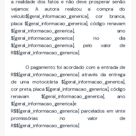
a realidade dos fatos e não deve prosperar senão
vejamos: A autora realizou a compra do
veículo$[geral_informacao_generica], cor branca,
placa $[geral_informacao_generica], código renavam
$[geral_informacao_generica], ano
$[geral_informacao_generica] no dia
$[geral_informacao_generica], pelo valor de
R$$[geral_informacao_generica].
O pagamento foi acordado com a entrada de
R$$[geral_informacao_generica] através da entrega
de uma motocicleta $[geral_informacao_generica],
cor preta, placa $[geral_informacao_generica], código
renavam $[geral_informacao_generica], ano
$[geral_informacao_generica]e
R$$[geral_informacao_generica] parcelados em vinte
promissórias no valor de
R$$[geral_informacao_generica]