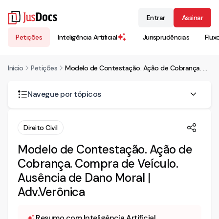
Entrar
Assinar
Petições
Inteligência Artificial
Jurisprudências
Flux
Início
Petições
Modelo de Contestação. Ação de Cobrança. Compra de Veículo. Ausência de Dano Moral | Adv.Verônica
Navegue por tópicos
CONTESTAÇÃO
Direito Civil
1. BREVE SÍNTESE DA INICIAL
Modelo de Contestação. Ação de
Cobrança. Compra de Veículo.
2. DA REALIDADE DOS FATOS
Ausência de Dano Moral |
Adv.Verônica
Resumo com Inteligência Artificial