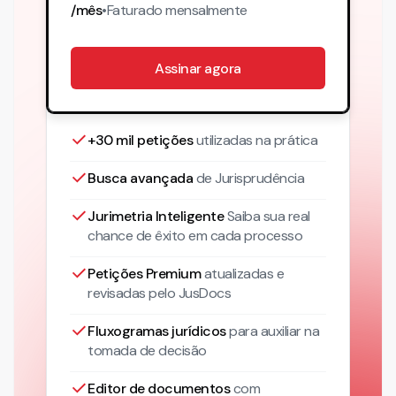
/mês
•
Faturado
mensalmente
Assinar agora
+30 mil petições
utilizadas na prática
Busca avançada
de Jurisprudência
Jurimetria Inteligente
Saiba sua real
chance de êxito em cada processo
Petições Premium
atualizadas
e
revisadas pelo JusDocs
Fluxogramas jurídicos
para auxiliar na
tomada de decisão
Editor de documentos
com