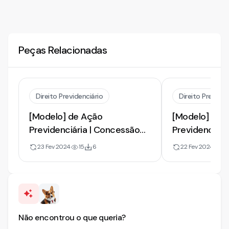
Peças Relacionadas
Direito Previdenciário
Direito Previden
[Modelo] de Ação
[Modelo] de 
Previdenciária | Concessão
Previdenciári
de Benefício Assistencial ao
de Benefício 
23 Fev 2024
15
6
22 Fev 2024
7
Idoso
Idoso em Vuln
Não encontrou o que queria?