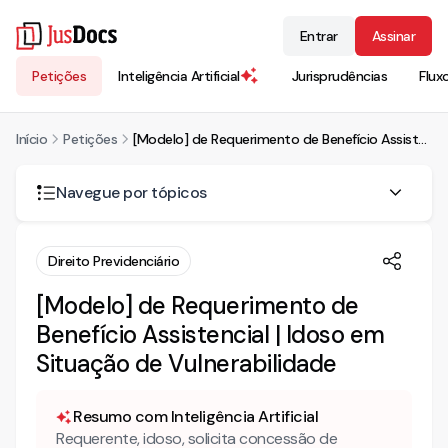
Entrar
Assinar
Petições
Inteligência Artificial
Jurisprudências
Flux
Início
Petições
[Modelo] de Requerimento de Benefício Assistencial | Idoso em Situação de Vulnerabilidade
Navegue por tópicos
CONCESSÃO DE BENEFÍCIO ASSISTENCIAL AO IDOSO
Direito Previdenciário
DOS FATOS
[Modelo] de Requerimento de
Benefício Assistencial | Idoso em
DO DIREITO
Situação de Vulnerabilidade
Resumo com Inteligência Artificial
Requerente, idoso, solicita concessão de