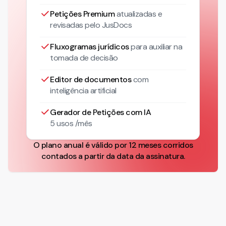
Petições Premium
atualizadas
e
revisadas pelo JusDocs
Fluxogramas jurídicos
para auxiliar na
tomada de decisão
Editor de documentos
com
inteligência artificial
Gerador de Petições com IA
5 usos /mês
O plano anual é válido por 12 meses corridos
contados a partir da data da assinatura.