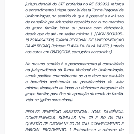
jurisprudencial do STF, proferida no RE 580963, reforça
o entendimento jurisprudencial desta Turma Regional de
Uniformização, no sentido de que é possível a exclusão
de benefício previdenciário recebido por outro membro
do grupo familiar, idoso ou pessoa com deficiência,
desde que de até um salário mínimo. [...] (AGV 5001395-
18.2014.404.7108, TURMA REGIONAL DE UNIFORMIZAÇÃO
DA 4ª REGIÃO, Relatora FLÁVIA DA SILVA XAVIER, juntado
aos autos em 05/09/2016, com grifos acrescidos)
No mesmo sentido é o posicionamento já consolidado
na jurisprudência da Turma Nacional de Uniformização,
sendo pacífico entendimento de que deve ser excluído
o benefício assistencial ou previdenciário de valor
mínimo, alcançado ao idoso ou deficiente integrante do
grupo familiar, para fins de apuração da renda da família.
Veja-se (grifos acrescidos):
PEDILEF. BENEFÍCIO ASSISTENCIAL. LOAS. DILIGÊNCIA
COMPLEMENTAR. SÚMULAS Nºs. 79 E 80 DA TNU.
QUESTÃO DE ORDEM Nº 20 DA TNU. CONHECIMENTO E
PARCIAL PROVIMENTO. 1. Pretende-se a reforma de