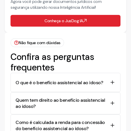
Agora você pode gerar documentos jurídicos com
segurança utilizando nossa Inteligência Artificial!
Conheça o JusDog IA
Não fique com dúvidas
Confira as perguntas
frequentes
O que é o benefício assistencial ao idoso?
O benefício assistencial ao idoso é um direito
Quem tem direito ao benefício assistencial
garantido pela Lei 8.742/93 e pela Constituição
ao idoso?
Federal de 1988, que assegura uma renda mínima
para idosos com mais de 65 anos que não
Idosos com mais de 65 anos que vivem em
conseguem prover seu sustento e cuja família
Como é calculada a renda para concessão
condições de risco e vulnerabilidade social têm
possui baixa renda.
do benefício assistencial ao idoso?
direito ao benefício, desde que comprovem que