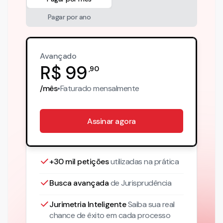
Pagar por ano
Avançado
R$
99
,
90
/mês
•
Faturado
mensalmente
Assinar agora
+30 mil petições
utilizadas na prática
Busca avançada
de Jurisprudência
Jurimetria Inteligente
Saiba sua real
chance de êxito em cada processo