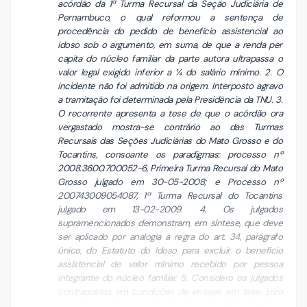
acórdão da 1ª Turma Recursal da Seção Judiciária de
Pernambuco, o qual reformou a sentença de
procedência do pedido de benefício assistencial ao
idoso sob o argumento, em suma, de que a renda per
capita do núcleo familiar da parte autora ultrapassa o
valor legal exigido inferior a ¼ do salário mínimo. 2. O
incidente não foi admitido na origem. Interposto agravo
a tramitação foi determinada pela Presidência da TNU. 3.
O recorrente apresenta a tese de que o acórdão ora
vergastado mostra-se contrário ao das Turmas
Recursais das Seções Judiciárias do Mato Grosso e do
Tocantins, consoante os paradigmas: processo nº
2008.36.00.700052-6, Primeira Turma Recursal do Mato
Grosso julgado em 30-05-2008; e Processo nº
200743009054087, 1ª Turma Recursal do Tocantins
julgado em 13-02-2009. 4. Os julgados
supramencionados demonstram, em síntese, que deve
ser aplicado por analogia a regra do art. 34, parágrafo
único, do Estatuto do Idoso para excluir o benefício
assistencial de valor mínimo recebido por pessoa
integrante do núcleo familiar. 5. Considero os julgados
contrapostos em condições de ensejar, em tese, juízo
discrepante de interpretação frente a lei federal, vez