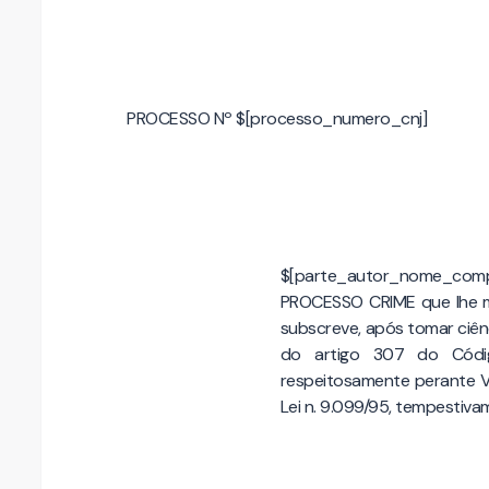
PROCESSO Nº $[processo_numero_cnj]
$[parte_autor_nome_com
PROCESSO CRIME que lhe m
subscreve, após tomar ciê
do artigo 307 do Códi
respeitosamente perante Vo
Lei n. 9.099/95, tempestiva