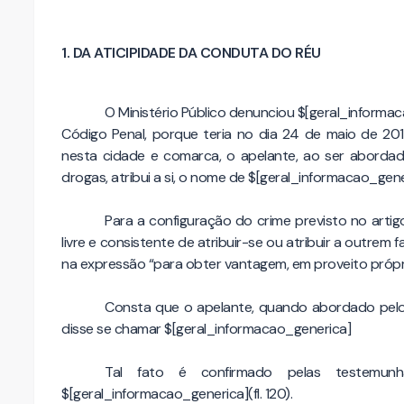
1. DA ATICIPIDADE DA CONDUTA DO RÉU
O Ministério Público denunciou $[geral_informa
Código Penal, porque teria no dia 24 de maio de 201
nesta cidade e comarca, o apelante, ao ser abordado
drogas, atribui a si, o nome de $[geral_informacao_gene
Para a configuração do crime previsto no artig
livre e consistente de atribuir-se ou atribuir a outrem
na expressão “para obter vantagem, em proveito própri
Consta que o apelante, quando abordado pelos 
disse se chamar $[geral_informacao_generica]
Tal fato é confirmado pelas testemunha
$[geral_informacao_generica](fl. 120).