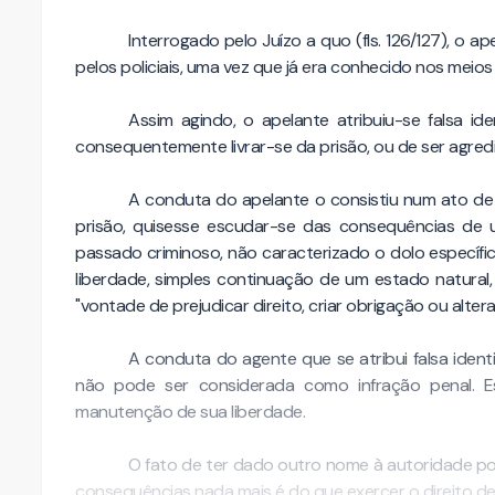
Interrogado pelo Juízo a quo (fls. 126/127), o a
pelos policiais, uma vez que já era conhecido nos meios p
Assim agindo, o apelante atribuiu-se falsa ide
consequentemente livrar-se da prisão, ou de ser agred
A conduta do apelante o consistiu num ato de d
prisão, quisesse escudar-se das consequências de 
passado criminoso, não caracterizado o dolo específic
liberdade, simples continuação de um estado natural
"vontade de prejudicar direito, criar obrigação ou alter
A conduta do agente que se atribui falsa iden
não pode ser considerada como infração penal. Es
manutenção de sua liberdade.
O fato de ter dado outro nome à autoridade poli
consequências nada mais é do que exercer o direito de