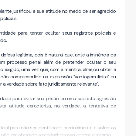
pelante justificou a sua atitude no medo de ser agredido
oliciais.
ntidade para tentar ocultar seus registros policiais e
ido.
efesa legítima, pois é natural que, ante a iminência da
um processo penal, além de pretender ocultar o seu
o exigido, uma vez que, com a mentira, almejou obter a
, não compreendido na expressão "vantagem ilícita" ou
ar a verdade sobre fato juridicamente relevante".
tidade para evitar sua prisão ou uma suposta agressão
ta atitude caracteriza, na verdade, a tentativa de
cial para não ser identificado criminalmente e sofrer as
 não ser obrigado a produzir provas contra si mesmo.