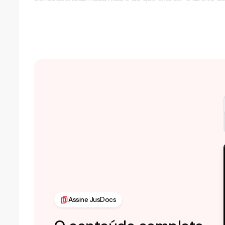
Por exigir dolo específic…
Assine JusDocs