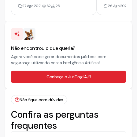
Extrajudicial | Partilha de Bens
Bens. Sem Fil
27 Ago 2021
62
25
26 Ago 2021
23
e Dispensa de Alimentos
Não encontrou o que queria?
Agora você pode gerar documentos jurídicos com
segurança utilizando nossa Inteligência Artificial!
Conheça o JusDog IA
Não fique com dúvidas
Confira as perguntas
frequentes