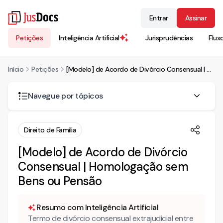
Entrar
Assinar
Petições
Inteligência Artificial
Jurisprudências
Flux
Início
Petições
[Modelo] de Acordo de Divórcio Consensual | Homologação sem Bens ou Pensão
Navegue por tópicos
TERMO DE DIVÓRCIO CONSENSUAL EXTRAJUDICIAL
Direito de Família
DO ADVOGADO ASSISTENTE
[Modelo] de Acordo de Divórcio
DO CASAMENTO
DO FILHO MENOR
Consensual | Homologação sem
DOS ALIMENTOS – DESNECESSIDADE
Bens ou Pensão
Resumo com Inteligência Artificial
Termo de divórcio consensual extrajudicial entre