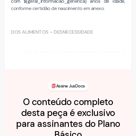
com $[geral_informacao_generica] anos de idade,
conforme certidão de nascimento em anexo.
DOS ALIMENTOS – DESNECESSIDADE
Sendo ambas as partes maiores e capazes, e
não …
Assine JusDocs
O conteúdo completo
desta peça é exclusivo
para assinantes do Plano
Básico