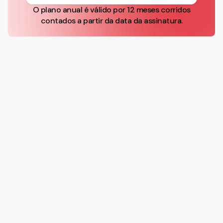
O plano anual é válido por 12 meses corridos
contados a partir da data da assinatura.