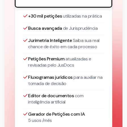
+30 mil petições
utilizadas na prática
Busca avançada
de Jurisprudência
Jurimetria Inteligente
Saiba sua real
chance de êxito em cada processo
Petições Premium
atualizadas
e
revisadas pelo JusDocs
Fluxogramas jurídicos
para auxiliar na
tomada de decisão
Editor de documentos
com
inteligência artificial
Gerador de Petições com IA
5 usos /mês