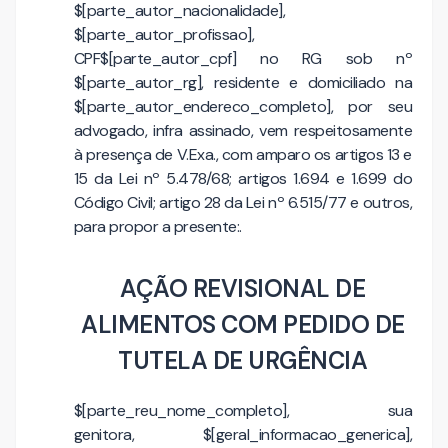
$[parte_autor_nacionalidade],
$[parte_autor_profissao],
CPF$[parte_autor_cpf] no RG sob nº
$[parte_autor_rg], residente e domiciliado na
$[parte_autor_endereco_completo], por seu
advogado, infra assinado, vem respeitosamente
à presença de V.Exa., com amparo os artigos 13 e
15 da Lei nº 5.478/68; artigos 1.694 e 1.699 do
Código Civil; artigo 28 da Lei nº 6.515/77 e outros,
para propor a presente:.
AÇÃO REVISIONAL DE
ALIMENTOS COM PEDIDO DE
TUTELA DE URGÊNCIA
$[parte_reu_nome_completo], sua
genitora, $[geral_informacao_generica],