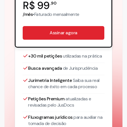
R$
99
,
90
/mês
•
Faturado
mensalmente
Assinar agora
+30 mil petições
utilizadas na prática
Busca avançada
de Jurisprudência
Jurimetria Inteligente
Saiba sua real
chance de êxito em cada processo
Petições Premium
atualizadas
e
revisadas pelo JusDocs
Fluxogramas jurídicos
para auxiliar na
tomada de decisão