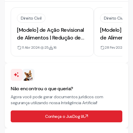
Direito Civil
Direito Civil
[Modelo] de Ação Revisional
[Modelo] de A
de Alimentos | Redução de
de Alimentos
Pensão por Mudança
Pensão por Di
11 Abr 2024
25
16
28 Fev 2024
12
Financeira
Financeiras
Não encontrou o que queria?
Agora você pode gerar documentos jurídicos com
segurança utilizando nossa Inteligência Artificial!
Conheça o JusDog IA