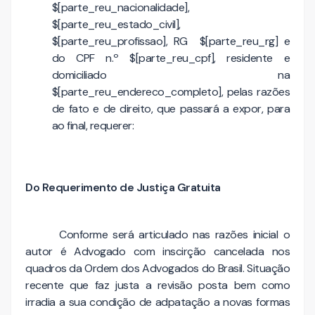
$[parte_reu_nacionalidade],
$[parte_reu_estado_civil],
$[parte_reu_profissao], RG $[parte_reu_rg] e
do CPF n.º $[parte_reu_cpf], residente e
domiciliado na
$[parte_reu_endereco_completo], pelas razões
de fato e de direito, que passará a expor, para
ao final, requerer:
Do Requerimento de Justiça Gratuita
Conforme será articulado nas razões inicial o
autor é Advogado com inscirção cancelada nos
quadros da Ordem dos Advogados do Brasil. Situação
recente que faz justa a revisão posta bem como
irradia a sua condição de adpatação a novas formas