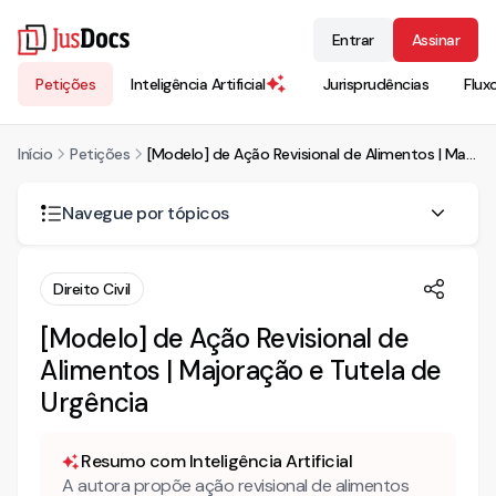
Entrar
Assinar
Petições
Inteligência Artificial
Jurisprudências
Flux
Início
Petições
[Modelo] de Ação Revisional de Alimentos | Majoração e Tutela de Urgência
Navegue por tópicos
AÇÃO REVISIONAL DE ALIMENTOS COM PEDIDO DE TUTELA
Direito Civil
DE URGÊNCIA
[Modelo] de Ação Revisional de
Do Requerimento de Justiça Gratuita
Alimentos | Majoração e Tutela de
DO DIREITO
Urgência
ALTERAÇÃO DO BINÔMIO
Resumo com Inteligência Artificial
A autora propõe ação revisional de alimentos