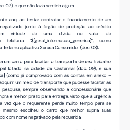
c. 07), o que não fazia sentido algum.
ente ano, ao tentar contratar o financiamento de um
negativado junto à órgão de proteção ao crédito
ca] em virtude de uma dívida no valor de
telefonia “$[geral_informacao_generica]”, como
feita no aplicativo Serasa Consumidor (doc. 08).
ia um carro para facilitar o transporte de seu trabalho
pal lotado na cidade de Castanhal (doc. 09), e sua
rica] (como já comprovado com as contas em anexo –
e adquirir um meio de transporte que pudesse facilitar as
a pesquisa, sempre observando a concessionária que
pra e melhor prazo para entrega, visto que a urgência
uma vez que o requerente perde muito tempo para se
 o mesmo escolheu o carro que melhor supria suas
do com nome negativado pela requerida.