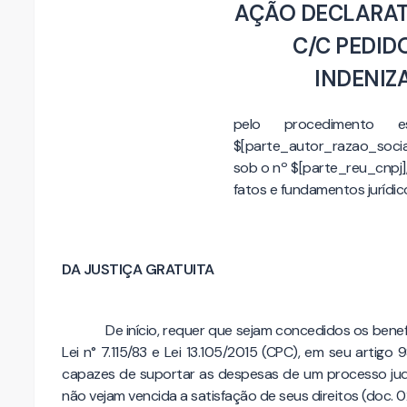
AÇÃO DECLARATÓ
C/C PEDID
INDENIZ
pelo procedimento 
$[parte_autor_razao_social]
sob o nº $[parte_reu_cnpj
fatos e fundamentos jurídic
DA JUSTIÇA GRATUITA
De início, requer que sejam concedidos os benef
Lei n° 7.115/83 e Lei 13.105/2015 (CPC), em seu artig
capazes de suportar as despesas de um processo judici
não vejam vencida a satisfação de seus direitos (doc. 0