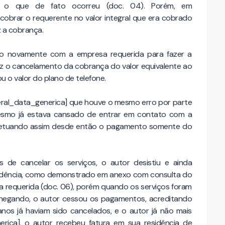
a], o que de fato ocorreu (doc. 04). Porém, em
 cobrar o requerente no valor integral que era cobrado
z a cobrança.
to novamente com a empresa requerida para fazer a
fez o cancelamento da cobrança do valor equivalente ao
ou o valor do plano de telefone.
eral_data_generica] que houve o mesmo erro por parte
 mesmo já estava cansado de entrar em contato com a
efetuando assim desde então o pagamento somente do
s de cancelar os serviços, o autor desistiu e ainda
idência, como demonstrado em anexo com consulta do
a requerida (doc. 06), porém quando os serviços foram
hegando, o autor cessou os pagamentos, acreditando
lanos já haviam sido cancelados, e o autor já não mais
enerica], o autor recebeu fatura em sua residência de