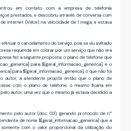
r entrou em contato com a empresa de telefonia
rviços prestados, e descobriu através de conversa com
de internet (Velox) na velocidade de 1 mega, e estava
efetuar o cancelamento do serviço, pois se viu aviltado
presa requerida em cobrar por um serviço que não era
resa fez a seguinte proposta: o plano de telefone que
acao_generica] para $[geral_informacao_generica], e o
erica] para $[geral_informacao_generica], o que não foi
 do autor, a atendente propôs então que o plano de
cesse com o plano de telefone, o mesmo ficaria em
o pelo autor, uma vez que o mesmo já estava decidido a
lamento pelo autor (doc. 03), gerando protocolo de nº
atendente de nome $[geral_informacao_generica] que a
ém somente com o valor proporcional da utilização do