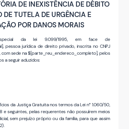
RIA DE INEXISTÊNCIA DE DÉBITO
O DE TUTELA DE URGÊNCIA E
AÇÃO POR DANOS MORAIS
especial da lei 9.099/1995, em face de
, pessoa jurídica de direito privado, inscrita no CNPJ
], com sede na $[parte_reu_endereco_completo], pelos
os a seguir aduzidos:
ícios da Justiça Gratuita nos termos da Lei n° 1.060/50,
o 98 e seguintes, pelas requerentes não possuírem meios
al, sem prejuízo próprio ou da família, para que assim
2).