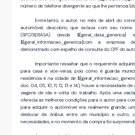
número de telefone divergente ao que lhe pertencia (do
Entretanto, o autor, no mês de abril do corr
automóvel, descobriu que estava com seu nome 
(SPC/SERASA) desde $[geral_data_generi
$[geral_informacao_generica]com a empresa de 
demonstrado com espelho de consulta do CPF do autor 
Importante ressaltar que o requerente adquirir
para casa e vice-versa, pois como é guarda munici
residência é na cidade de $[geral_informacao_gene
doc. 04, 05, 10, 11, 12, 13 e 14), houve a necessidade d
viagens de ida e volta do trabalho. Após uma vast
oferecia as melhores condições para o autor para com
para adquirir o automóvel era realmente grande, 
deslocar de ônibus entre um município e outro,
necessidades, e no momento da compra foi surpreendi