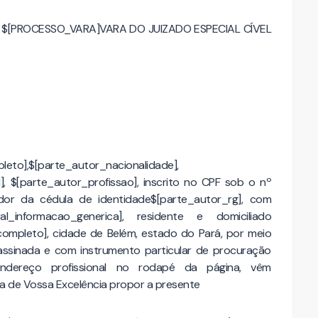
A $[PROCESSO_VARA]VARA DO JUIZADO ESPECIAL CÍVEL
to],$[parte_autor_nacionalidade],
], $[parte_autor_profissao], inscrito no CPF sob o nº
ador da cédula de identidade$[parte_autor_rg], com
al_informacao_generica], residente e domiciliado
mpleto], cidade de Belém, estado do Pará, por meio
assinada e com instrumento particular de procuração
dereço profissional no rodapé da página, vêm
a de Vossa Excelência propor a presente