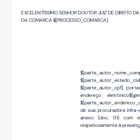
EXCELENTÍSSIMO SENHOR DOUTOR JUIZ DE DIREITO D
DA COMARCA $[PROCESSO_COMARCA]
$[parte_autor_nome_comple
$[parte_autor_estado_civil
$[parte_autor_cpf], port
endereço eletrônico$[ger
$[parte_autor_endereco_co
de sua procuradora infra-
anexo (doc. 01) com en
respeitosamente à presenç