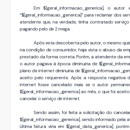
Em $[geral_informacao_generica], o auto
“$[geral_informacao_generica]” para reclamar dos se
atendente que, na verdade, tinha contratado serviço 
pagando pelo de 2 mega.
Após esta descoberta pelo autor, o mesmo quis 
na condição de consumidor, haja vista o abuso da em
prestado da forma correta. Porém, a atendente da emp
o autor pagava à época diminuiria de $[geral_inform
plano de internet diminuiria de $[geral_informacao_gen
aceito pelo requerente. Após a resposta negativa
internet fosse cancelado mais se o autor permane
$[geral_informacao_generica] ao mês, o que foi aceit
cancelar o serviço de internet.
Sendo assim, foi feita a solicitação do cance
$[geral_informacao_generica], sendo informado pela 
última fatura viria em $[geral_data_generica], por