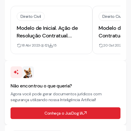
Direito Civil
Direito Civil
Modelo de Inicial. Ação de
Modelo de Ini
Resolução Contratual.
Contratual. R
Reintegração de Posse
Posse. Tutela
18 Abr 2023
121
15
20 Out 2021
113
Compra e Ven
Não encontrou o que queria?
Agora você pode gerar documentos jurídicos com
segurança utilizando nossa Inteligência Artificial!
Conheça o JusDog IA