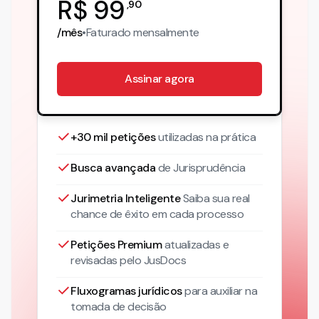
R$
99
,
90
/mês
•
Faturado
mensalmente
Assinar agora
+30 mil petições
utilizadas na prática
Busca avançada
de Jurisprudência
Jurimetria Inteligente
Saiba sua real
chance de êxito em cada processo
Petições Premium
atualizadas
e
revisadas pelo JusDocs
Fluxogramas jurídicos
para auxiliar na
tomada de decisão