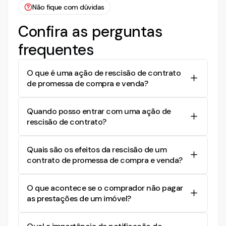
Não fique com dúvidas
Confira as perguntas
frequentes
O que é uma ação de rescisão de contrato
de promessa de compra e venda?
É uma ação judicial que busca a anulação do
Quando posso entrar com uma ação de
contrato de promessa de compra e venda,
rescisão de contrato?
geralmente devido ao descumprimento de
cláusulas contratuais por uma das partes.
Você pode entrar com uma ação de rescisão de
Quais são os efeitos da rescisão de um
contrato se a outra parte descumprir cláusulas
contrato de promessa de compra e venda?
contratuais essenciais, como o não pagamento
das prestações acordadas.
A rescisão de um contrato de promessa de
O que acontece se o comprador não pagar
compra e venda pode resultar na devolução de
as prestações de um imóvel?
bens ou valores pagos, além da possível
reintegração da posse do bem ao vendedor.
Se o comprador não pagar as prestações de um