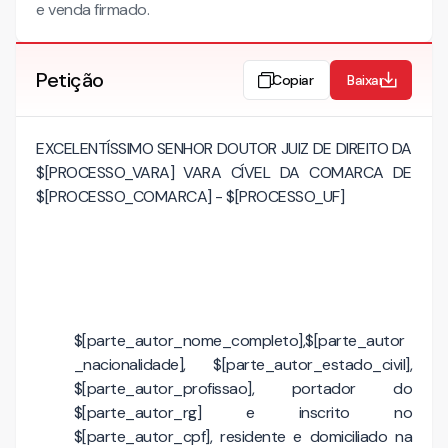
e venda firmado.
Petição
Copiar
Baixar
EXCELENTÍSSIMO SENHOR DOUTOR JUIZ DE DIREITO DA
$[PROCESSO_VARA] VARA CÍVEL DA COMARCA DE
$[PROCESSO_COMARCA] - $[PROCESSO_UF]
$[parte_autor_nome_completo],$[parte_autor
_nacionalidade], $[parte_autor_estado_civil],
$[parte_autor_profissao], portador do
$[parte_autor_rg] e inscrito no
$[parte_autor_cpf], residente e domiciliado na