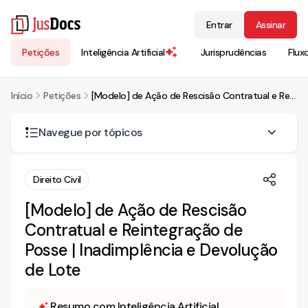
Entrar
Assinar
Petições
Inteligência Artificial
Jurisprudências
Flux
Início
Petições
[Modelo] de Ação de Rescisão Contratual e Reintegração de Posse | Inadimplência e Devolução de Lote
Navegue por tópicos
AÇÃO DE RESCISÃO DE CONTRATO CUMULADA COM AÇÃO
Direito Civil
DE REINTEGRAÇÃO DE POSSE
[Modelo] de Ação de Rescisão
DA RESCISÃO DO CONTRATO
Contratual e Reintegração de
Posse | Inadimplência e Devolução
de Lote
Resumo com Inteligência Artificial