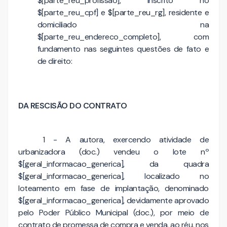
$[parte_reu_profissao], inscrito no
$[parte_reu_cpf] e $[parte_reu_rg], residente e
domiciliado na
$[parte_reu_endereco_completo], com
fundamento nas seguintes questões de fato e
de direito:
DA RESCISÃO DO CONTRATO
1 - A autora, exercendo atividade de
urbanizadora (doc.) vendeu o lote nº
$[geral_informacao_generica], da quadra
$[geral_informacao_generica], localizado no
loteamento em fase de implantação, denominado
$[geral_informacao_generica], devidamente aprovado
pelo Poder Público Municipal (doc.), por meio de
contrato de promessa de compra e venda, ao réu, nos