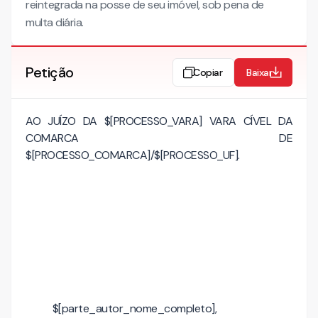
reintegrada na posse de seu imóvel, sob pena de
multa diária.
Petição
Copiar
Baixar
AO JUÍZO DA $[PROCESSO_VARA] VARA CÍVEL DA
COMARCA DE
$[PROCESSO_COMARCA]/$[PROCESSO_UF].
$[parte_autor_nome_completo],