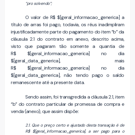
“pro solvendo”;
O valor de R$ $[geral_informacao_generica] a
título de arras foi pago, todavia, os réus inadimpliram
injustificadamente parte do pagamento do item “b” da
cláusula 2.1 do contrato em anexo, descrito acima,
visto que pagaram tão somente a quantia de
R$ $[geral_informacao_generica] no dia
$[geral_data_generica], mais
R$ $[geral_informacao_generica] no dia
$[geral_data_generica], não tendo pago o saldo
remanescente até a presente data.
Sendo assim, foi transgredida a cláusula 2.1, item
“b” do contrato particular de promessa de compra e
venda (anexo), que assim dispõe:
2.1. Que o preço certo e ajustado desta transação é de
R$ $[geral_informacao_generica], a ser pago para o