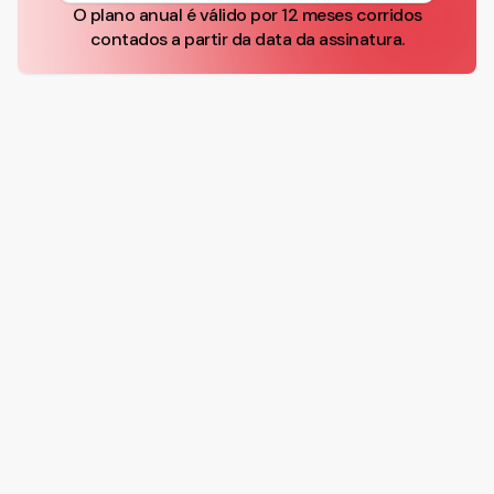
O plano anual é válido por 12 meses corridos
contados a partir da data da assinatura.