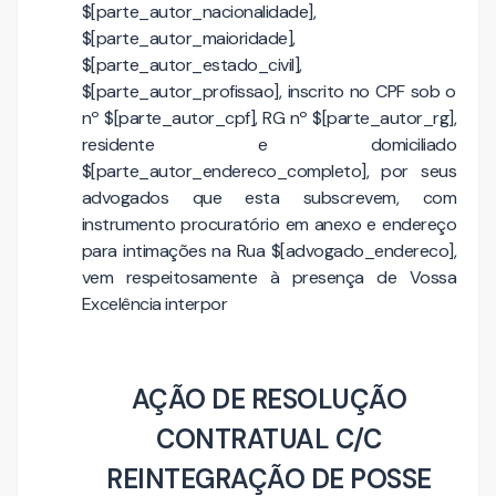
$[parte_autor_nacionalidade],
$[parte_autor_maioridade],
$[parte_autor_estado_civil],
$[parte_autor_profissao], inscrito no CPF sob o
nº $[parte_autor_cpf], RG nº $[parte_autor_rg],
residente e domiciliado
$[parte_autor_endereco_completo], por seus
advogados que esta subscrevem, com
instrumento procuratório em anexo e endereço
para intimações na Rua $[advogado_endereco],
vem respeitosamente à presença de Vossa
Excelência interpor
AÇÃO DE RESOLUÇÃO
CONTRATUAL C/C
REINTEGRAÇÃO DE POSSE