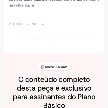
narrativa supra.
2.3. JUROS E MULTA.
Nos termos da cláusula 2.2 do contrato anexo,
à …
Assine JusDocs
O conteúdo completo
desta peça é exclusivo
para assinantes do Plano
Básico