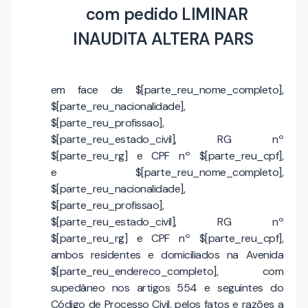
com pedido LIMINAR
INAUDITA ALTERA PARS
em face de $[parte_reu_nome_completo],
$[parte_reu_nacionalidade],
$[parte_reu_profissao],
$[parte_reu_estado_civil], RG nº
$[parte_reu_rg] e CPF nº $[parte_reu_cpf],
e $[parte_reu_nome_completo],
$[parte_reu_nacionalidade],
$[parte_reu_profissao],
$[parte_reu_estado_civil], RG nº
$[parte_reu_rg] e CPF nº $[parte_reu_cpf],
ambos residentes e domiciliados na Avenida
$[parte_reu_endereco_completo], com
supedâneo nos artigos 554 e seguintes do
Código de Processo Civil, pelos fatos e razões a