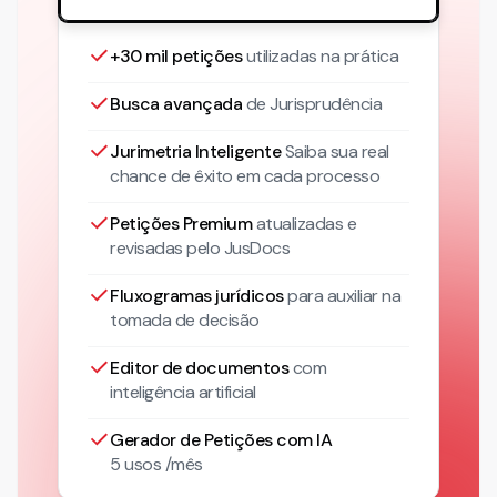
+30 mil petições
utilizadas na prática
Busca avançada
de Jurisprudência
Jurimetria Inteligente
Saiba sua real
chance de êxito em cada processo
Petições Premium
atualizadas
e
revisadas pelo JusDocs
Fluxogramas jurídicos
para auxiliar na
tomada de decisão
Editor de documentos
com
inteligência artificial
Gerador de Petições com IA
5 usos /mês