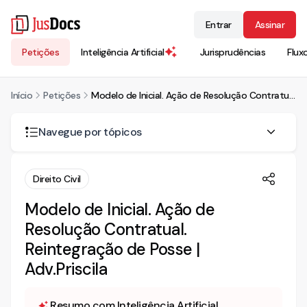
Entrar
Assinar
Petições
Inteligência Artificial
Jurisprudências
Flux
Início
Petições
Modelo de Inicial. Ação de Resolução Contratual. Reintegração de Posse | Adv.Priscila
Navegue por tópicos
AÇÃO DE RESOLUÇÃO CONTRATUAL C/C REINTEGRAÇÃO
Direito Civil
DE POSSE com pedido LIMINAR INAUDITA ALTERA PARS
Modelo de Inicial. Ação de
1. DOS FATOS.
Resolução Contratual.
2. DOS FUNDAMENTOS JURÍDICOS.
Reintegração de Posse |
2.1. DA RESOLUÇÃO CONTRATUAL.
Adv.Priscila
2.2. DAS ARRAS.
2.3. JUROS E MULTA.
Resumo com Inteligência Artificial