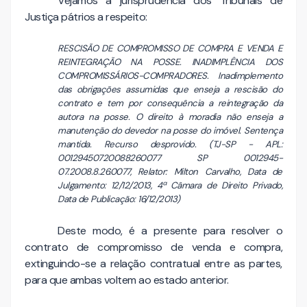
Vejamos a jurisprudência dos Tribunais de
Justiça pátrios a respeito:
RESCISÃO DE COMPROMISSO DE COMPRA E VENDA E
REINTEGRAÇÃO NA POSSE. INADIMPLÊNCIA DOS
COMPROMISSÁRIOS-COMPRADORES. Inadimplemento
das obrigações assumidas que enseja a rescisão do
contrato e tem por consequência a reintegração da
autora na posse. O direito à moradia não enseja a
manutenção do devedor na posse do imóvel. Sentença
mantida. Recurso desprovido. (TJ-SP - APL:
00129450720088260077 SP 0012945-
07.2008.8.26.0077, Relator: Milton Carvalho, Data de
Julgamento: 12/12/2013, 4ª Câmara de Direito Privado,
Data de Publicação: 16/12/2013)
Deste modo, é a presente para resolver o
contrato de compromisso de venda e compra,
extinguindo-se a relação contratual entre as partes,
para que ambas voltem ao estado anterior.