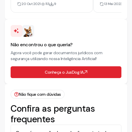
Posse. Tutela Antecipada.
Reintegração 
20 Out 2021
113
9
13 Mai 2023
7
Compra e Venda. Imóvel
Inadimplemen
Provisória
Não encontrou o que queria?
Agora você pode gerar documentos jurídicos com
segurança utilizando nossa Inteligência Artificial!
Conheça o JusDog IA
Não fique com dúvidas
Confira as perguntas
frequentes