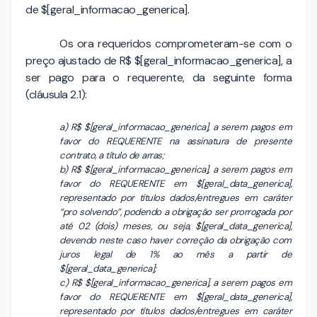
de $[geral_informacao_generica].
Os ora requeridos comprometeram-se com o
preço ajustado de R$ $[geral_informacao_generica], a
ser pago para o requerente, da seguinte forma
(cláusula 2.1):
a) R$ $[geral_informacao_generica], a serem pagos em
favor do REQUERENTE na assinatura de presente
contrato, a título de arras;
b) R$ $[geral_informacao_generica], a serem pagos em
favor do REQUERENTE em $[geral_data_generica],
representado por títulos dados/entregues em caráter
“pro solvendo”, podendo a obrigação ser prorrogada por
até 02 (dois) meses, ou seja, $[geral_data_generica],
devendo neste caso haver correção da obrigação com
juros legal de 1% ao mês a partir de
$[geral_data_generica];
c) R$ $[geral_informacao_generica], a serem pagos em
favor do REQUERENTE em $[geral_data_generica],
representado por títulos dados/entregues em caráter