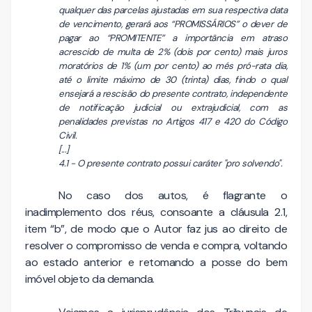
qualquer das parcelas ajustadas em sua respectiva data
de vencimento, gerará aos “PROMISSÁRIOS” o dever de
pagar ao “PROMITENTE” a importância em atraso
acrescido de multa de 2% (dois por cento) mais juros
moratórios de 1% (um por cento) ao més pró-rata dia,
até o limite máximo de 30 (trinta) dias, findo o qual
ensejará a rescisão do presente contrato, independente
de notificação judicial ou extrajudicial, com as
penalidades previstas no Artigos 417 e 420 do Código
Civil.
[...]
4.1 - O presente contrato possui caráter "pro solvendo".
No caso dos autos, é flagrante o
inadimplemento dos réus, consoante a cláusula 2.1,
item “b”, de modo que o Autor faz jus ao direito de
resolver o compromisso de venda e compra, voltando
ao estado anterior e retomando a posse do bem
imóvel objeto da demanda.