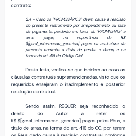
contrato:
2.4 - Caso os "PROMISSÁRIOS" deem causa à rescisão
do presente instrumento por arrependimento ou falta
de pagamento, perderão em favor do "PROMITENTE" a
arras pagas, na importância de R$
$[geral_informacao_generica] pagos na assinatura de
presente contrato, a título de perdas e danos, e na
forma do art. 418 do Código Civil
Desta feita, verifica-se que incidem ao caso as
cláusulas contratuais supramencionadas, visto que os
requeridos ensejaram o inadimplemento e posterior
resolução contratual.
Sendo assim, REQUER seja reconhecido o
direito do Autor a reter os
R$
$[geral_informacao_generica]
pagos pelos Réus, a
título de arras, na forma do art. 418 do CC, por terem
os Réus dado causa à rescisão contratual, conforme