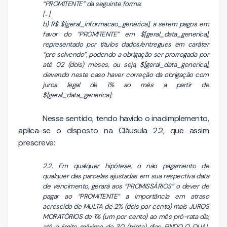
“PROMITENTE” da seguinte forma:
[...]
b) R$ $[geral_informacao_generica], a serem pagos em
favor do “PROMITENTE” em $[geral_data_generica],
representado por títulos dados/entregues em caráter
“pro solvendo”, podendo a obrigação ser prorrogada por
até 02 (dois) meses, ou seja, $[geral_data_generica],
devendo neste caso haver correção da obrigação com
juros legal de 1% ao mês a partir de
$[geral_data_generica];
Nesse sentido, tendo havido o inadimplemento,
aplica-se o disposto na Cláusula 2.2, que assim
prescreve:
2.2. Em qualquer hipótese, o não pagamento de
qualquer das parcelas ajustadas em sua respectiva data
de vencimento, gerará aos “PROMISSÁRIOS” o dever de
pagar ao “PROMITENTE” a importância em atraso
acrescido de MULTA de 2% (dois por cento) mais JUROS
MORATÓRIOS de 1% (um por cento) ao mês pró-rata dia,
até o limite máximo de 30 (trinta) dias, FINDO O QUAL