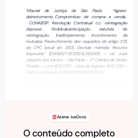
Tribunal de Justiça de São Paulo. “Agravo
deinstrumento. Compromisso de compra e venda.
COHAB/SP. Resolução Contratual c.c. reintegração
deposse. Pedidodeantecipação datutela de
reintegração. Inadimplemento incontroverso da
mutuária. Preenchimento dos requisitos do artigo 273,
do CPC [atual art. 300]. Decisão mantida. Recurso
Improvido” (0206927-81.2012.8.26.0000 – rel. José
Joaquim dos Santos – São Paulo – 2ª Câmara de Direito
Privado – j. em 18.12.2012 – Data de registro: 19.12.2012 –
Outros números: 2069278120128260000).
Tribunal de Justiça de São Paulo. “Tutela antecipada.
Possibilidade deantecipação da tutela, …
Assine JusDocs
O conteúdo completo