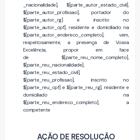
_nacionalidade], $[parte_autor_estado_civil],
$[parte_autor_profissao], portador do
$[parte_autor_rg] e inscrito no
$[parte_autor_cpf], residente e domiciliado na
$[parte_autor_endereco_completo], vem,
respeitosamente, a presença de Vossa
Excelência, propor em face
de $[parte_reu_nome_completo],
$[parte_reu_nacionalidade],
$[parte_reu_estado_civil],
$[parte_reu_profissao], inscrito no
$[parte_reu_cpf] e $[parte_reu_rg], residente e
domiciliado na
$[parte_reu_endereco_completo], a
competente
AÇÃO DE RESOLUÇÃO