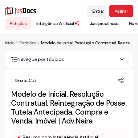
Entrar
Assinar
Petições
Inteligência Artificial
Jurisprudências
Flux
Início
Petições
Modelo de Inicial. Resolução Contratual. Reintegração de Posse. Tutela Antecipada. Compra e Venda. Imóvel | Adv.Naira
Navegue por tópicos
AÇÃO DE RESOLUÇÃO CONTRATUAL CUMULADA COM
Direito Civil
REINTEGRAÇÃO DE POSSE, COM PEDIDO DE ANTECIPAÇÃO
DE TUTELA
Modelo de Inicial. Resolução
FATOS
Contratual. Reintegração de Posse.
Negócio entre as partes
Tutela Antecipada. Compra e
Mora
Venda. Imóvel | Adv.Naira
Constituição em mora
DIREITO
Resumo com Inteligência Artificial