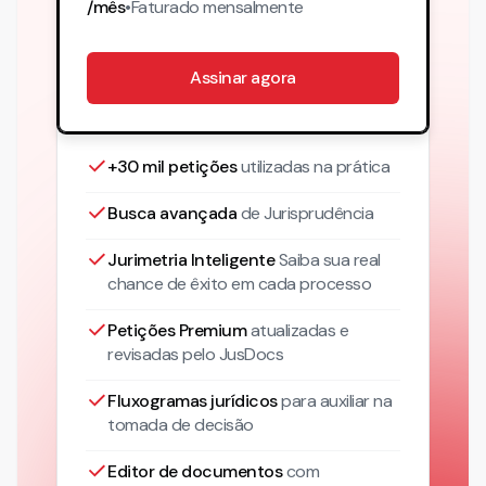
/mês
•
Faturado
mensalmente
Assinar agora
+30 mil petições
utilizadas na prática
Busca avançada
de Jurisprudência
Jurimetria Inteligente
Saiba sua real
chance de êxito em cada processo
Petições Premium
atualizadas
e
revisadas pelo JusDocs
Fluxogramas jurídicos
para auxiliar na
tomada de decisão
Editor de documentos
com