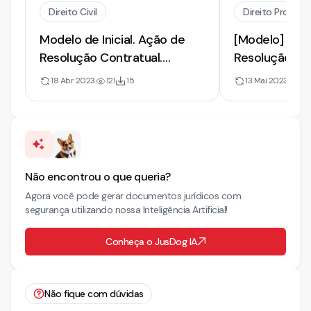
Direito Civil
Direito Processu
Modelo de Inicial. Ação de
[Modelo] de 
Resolução Contratual.
Resolução Co
Reintegração de Posse
Reintegração 
18 Abr 2023
121
15
13 Mai 2023
7
Inadimplemen
Provisória
Não encontrou o que queria?
Agora você pode gerar documentos jurídicos com
segurança utilizando nossa Inteligência Artificial!
Conheça o JusDog IA
Não fique com dúvidas