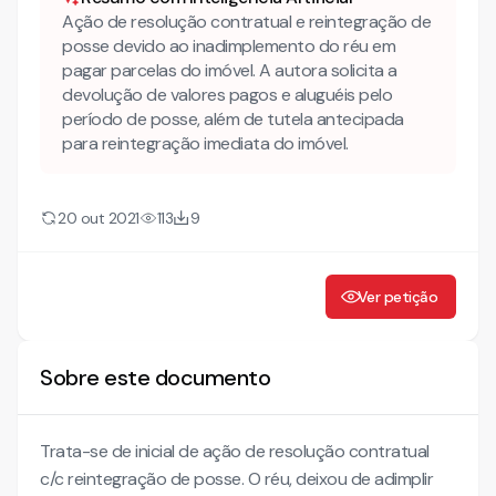
Ação de resolução contratual e reintegração de
DEVOLUÇÃO DAS PARCELAS PAGAS PELO RÉU
posse devido ao inadimplemento do réu em
pagar parcelas do imóvel. A autora solicita a
TUTELA PROVISÓRIA DE URGÊNCIA, DE NATUREZA
devolução de valores pagos e aluguéis pelo
ANTECIPADA
período de posse, além de tutela antecipada
para reintegração imediata do imóvel.
PEDIDO DE TUTELA PROVISÓRIA DE URGÊNCIA
20 out 2021
113
9
Ver petição
Sobre este documento
Trata-se de inicial de ação de resolução contratual
c/c reintegração de posse. O réu, deixou de adimplir