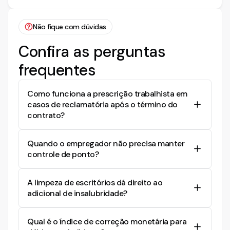
Não fique com dúvidas
Confira as perguntas
frequentes
Como funciona a prescrição trabalhista em
casos de reclamatória após o término do
contrato?
A prescrição trabalhista prevê dois anos para
Quando o empregador não precisa manter
ajuizar a ação após o término do contrato e
controle de ponto?
cinco anos para cobrar parcelas anteriores ao
ajuizamento, limitados ao período do contrato.
Empregadores com menos de 20 empregados
Na contestação, é importante indicar
A limpeza de escritórios dá direito ao
não são obrigados a manter controle de ponto,
expressamente quais pedidos e períodos estão
adicional de insalubridade?
conforme o art. 74, §2.º, da CLT. Nesse caso, o
prescritos para delimitar a ação.
trabalhador é responsável por provar as horas
Geralmente, a limpeza de escritórios não gera
extras alegadas por outros meios de prova.
Qual é o índice de correção monetária para
direito ao adicional de insalubridade. Segundo a