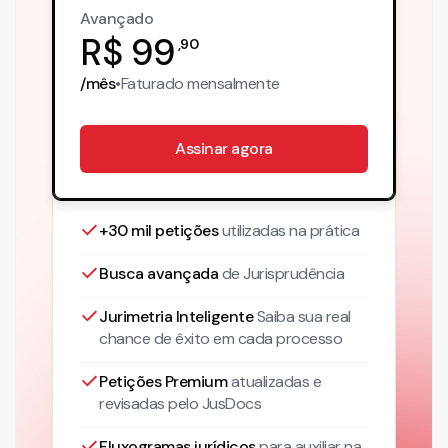
Avançado
R$
99
,
90
/mês
•
Faturado
mensalmente
Assinar agora
+30 mil petições
utilizadas na prática
Busca avançada
de Jurisprudência
Jurimetria Inteligente
Saiba sua real
chance de êxito em cada processo
Petições Premium
atualizadas
e
revisadas pelo JusDocs
Fluxogramas jurídicos
para auxiliar na