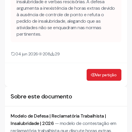
insalubridade e verbas rescisórias. A defesa
argumenta a inexistência de horas extras devido
Como funcionam os honorários advocatícios na Justiça
à ausência de controle de ponto e refuta o
do Trabalho após a Reforma Trabalhista?
pedido de insalubridade, alegando que as
Como adaptar este modelo ao caso concreto antes de
atividades não se enquadram nas normas
usar?
pertinentes.
Mais conteúdo jurídico
Conheça também nossa INTELIGÊNCIA ARTIFICIAL para
04 jun 2026
208
29
advogados!
CONTESTAÇÃO À RECLAMATÓRIA TRABALHISTA
Ver petição
I — PRELIMINARMENTE
1.1 — Da Prescrição
Sobre este documento
II — DO MÉRITO
2.1 — Do contrato de trabalho
2.2 — Das horas extras — inexistência
Modelo de Defesa | Reclamatória Trabalhista |
2.3 — Do adicional de insalubridade — inexistência
Insalubridade | 2026
— modelo de contestação em
reclamatória trabalhista que discute horas extras,