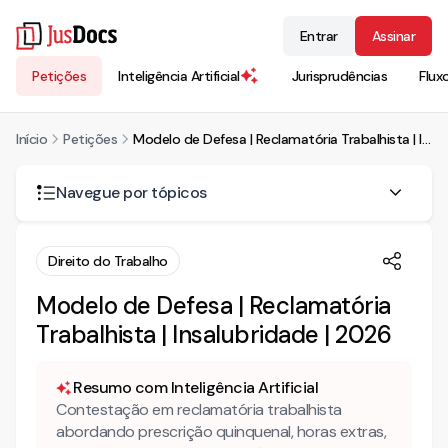
Entrar
Assinar
Petições
Inteligência Artificial
Jurisprudências
Flux
Início
Petições
Modelo de Defesa | Reclamatória Trabalhista | Insalubridade | 2026
Navegue por tópicos
Como a prescrição trabalhista funciona em reclamatória
Direito do Trabalho
proposta após o término do contrato?
Modelo de Defesa | Reclamatória
Quando o empregador não é obrigado a manter controle
de ponto?
Trabalhista | Insalubridade | 2026
A limpeza de escritório pode gerar direito ao adicional de
insalubridade?
Resumo com Inteligência Artificial
Contestação em reclamatória trabalhista
Qual é o índice de correção monetária aplicável aos
abordando prescrição quinquenal, horas extras,
débitos trabalhistas?