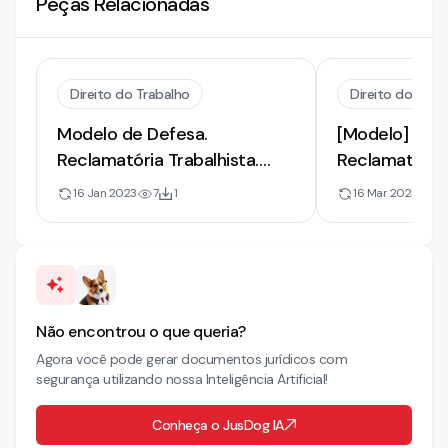
Peças Relacionadas
Direito do Trabalho
Direito do Trab
Modelo de Defesa.
[Modelo] de 
Reclamatória Trabalhista.
Reclamatória T
Adicional de Insalubridade.
Impugnação d
16 Jan 2023
7
1
16 Mar 2023
8
Jornada Extraordinária. Aviso
e Insalubrida
Prévio. FGTS. Dano Moral
Não encontrou o que queria?
Agora você pode gerar documentos jurídicos com
segurança utilizando nossa Inteligência Artificial!
Conheça o JusDog IA