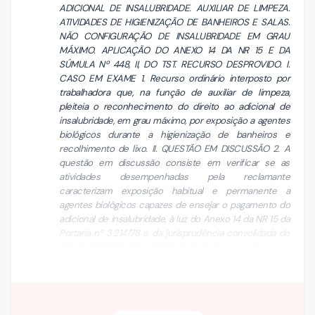
ADICIONAL DE INSALUBRIDADE. AUXILIAR DE LIMPEZA.
ATIVIDADES DE HIGIENIZAÇÃO DE BANHEIROS E SALAS.
NÃO CONFIGURAÇÃO DE INSALUBRIDADE EM GRAU
MÁXIMO. APLICAÇÃO DO ANEXO 14 DA NR 15 E DA
SÚMULA Nº 448, II, DO TST. RECURSO DESPROVIDO. I.
CASO EM EXAME 1. Recurso ordinário interposto por
trabalhadora que, na função de auxiliar de limpeza,
pleiteia o reconhecimento do direito ao adicional de
insalubridade, em grau máximo, por exposição a agentes
biológicos durante a higienização de banheiros e
recolhimento de lixo. II. QUESTÃO EM DISCUSSÃO 2. A
questão em discussão consiste em verificar se as
atividades desempenhadas pela reclamante
caracterizam exposição habitual e permanente a
agentes biológicos capazes de ensejar o pagamento do
adicional de insalubridade, à luz do Anexo 14 da NR 15 da
Portaria nº 3.214/78 e da jurisprudência consolidada do
TST. III. RAZÕES DE DECIDIR 3. O laudo pericial conclui
pela inexistência de condições insalubres. 4. O …