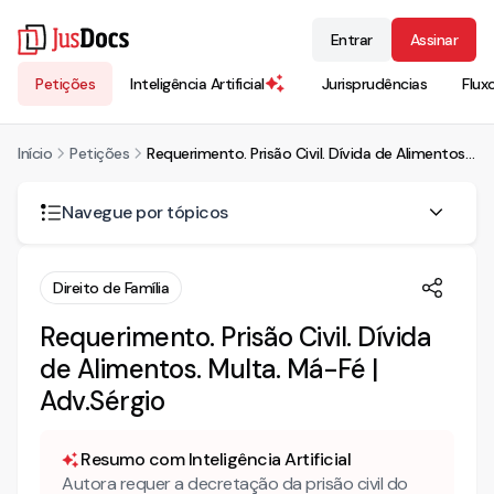
Entrar
Assinar
Petições
Inteligência Artificial
Jurisprudências
Flux
Início
Petições
Requerimento. Prisão Civil. Dívida de Alimentos. Multa. Má-Fé | Adv.Sérgio
Navegue por tópicos
Requerimento. Prisão Civil. Dívida de Alimentos. Multa. Má-
Direito de Família
Fé | Adv.Sérgio
Requerimento. Prisão Civil. Dívida
de Alimentos. Multa. Má-Fé |
Adv.Sérgio
Resumo com Inteligência Artificial
Autora requer a decretação da prisão civil do