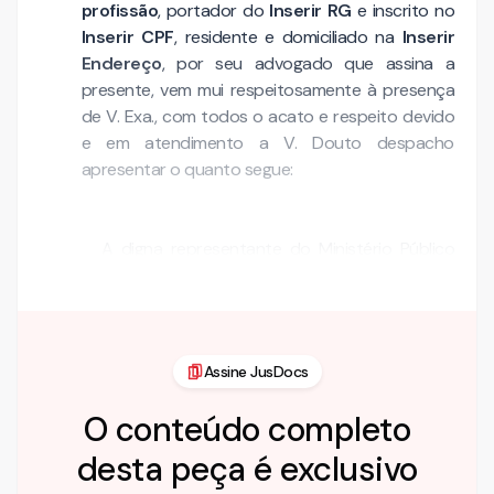
profissão
, portador do
Inserir RG
e inscrito no
Inserir CPF
, residente e domiciliado na
Inserir
Endereço
, por seu advogado que assina a
presente, vem mui respeitosamente à presença
de V. Exa., com todos o acato e respeito devido
e em atendimento a V. Douto despacho
apresentar o quanto segue:
A digna representante do Ministério Público
Dra.
Informação Omitida
a folhas 105/106 pugnou …
Assine JusDocs
O conteúdo completo
desta peça é exclusivo