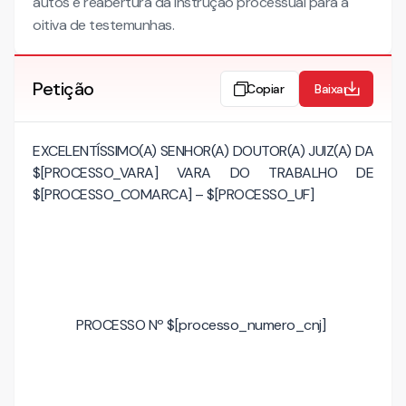
autos e reabertura da instrução processual para a
oitiva de testemunhas.
Petição
Copiar
Baixar
EXCELENTÍSSIMO(A) SENHOR(A) DOUTOR(A) JUIZ(A) DA
$[PROCESSO_VARA] VARA DO TRABALHO DE
$[PROCESSO_COMARCA] – $[PROCESSO_UF]
PROCESSO Nº $[processo_numero_cnj]