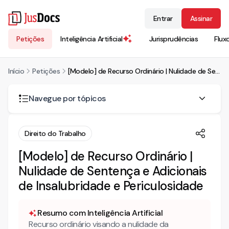
Entrar
Assinar
Petições
Inteligência Artificial
Jurisprudências
Flux
Início
Petições
[Modelo] de Recurso Ordinário | Nulidade de Sentença e Adicionais de Insalubridade e Periculosidade
Navegue por tópicos
RECURSO ORDINÁRIO
Direito do Trabalho
RAZÕES DO RECURSO ORDINÁRIO
[Modelo] de Recurso Ordinário |
Nulidade de Sentença e Adicionais
I – PRELIMINARMENTE
1. Da nulidade do processo por cerceamento de defesa
de Insalubridade e Periculosidade
Resumo com Inteligência Artificial
Recurso ordinário visando a nulidade da