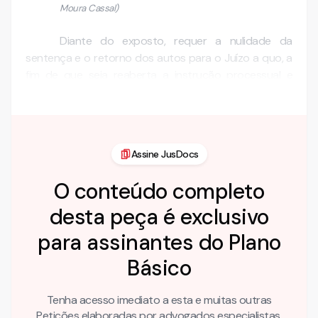
Moura Cassal)
Diante do exposto, requer a nulidade da
sentença e o retorno dos autos para o Juízo a quo, a
fim de que seja reaberta a instrução processual e
proceda-se na …
Assine JusDocs
O conteúdo completo
desta peça é exclusivo
para assinantes do Plano
Básico
Tenha acesso imediato a esta e muitas outras
Petições elaboradas por advogados especialistas.