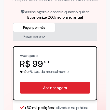
Assine agora e cancele quando quiser.
Economize 20% no plano anual
Pagar por mês
Pagar por ano
Avançado
R$
99
,
90
/mês
•
Faturado
mensalmente
Assinar agora
+30 mil petições
utilizadas na prática