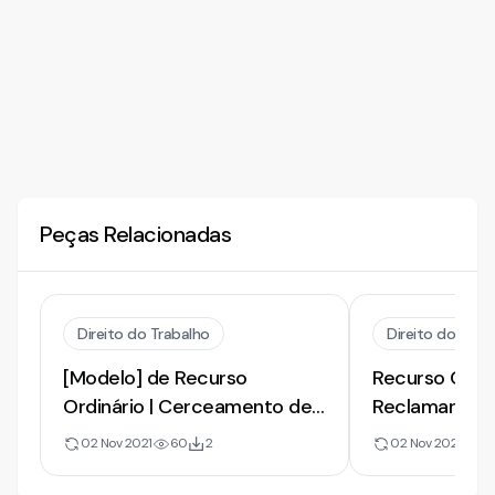
Peças Relacionadas
Direito do Trabalho
Direito do Trab
[Modelo] de Recurso
Recurso Ordin
Ordinário | Cerceamento de
Reclamante - 
Defesa e Insalubridade
insalubridade 
02 Nov 2021
60
2
02 Nov 2021
28
Periculosidad