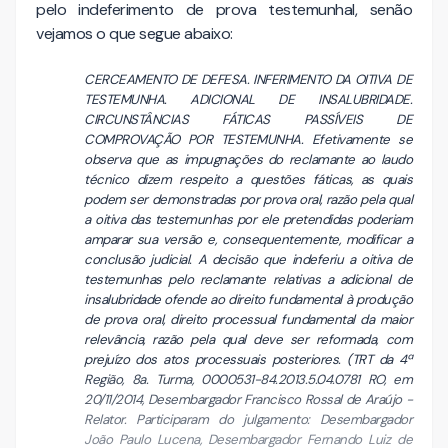
pelo indeferimento de prova testemunhal, senão
vejamos o que segue abaixo:
CERCEAMENTO DE DEFESA. INFERIMENTO DA OITIVA DE
TESTEMUNHA. ADICIONAL DE INSALUBRIDADE.
CIRCUNSTÂNCIAS FÁTICAS PASSÍVEIS DE
COMPROVAÇÃO POR TESTEMUNHA. Efetivamente se
observa que as impugnações do reclamante ao laudo
técnico dizem respeito a questões fáticas, as quais
podem ser demonstradas por prova oral, razão pela qual
a oitiva das testemunhas por ele pretendidas poderiam
amparar sua versão e, consequentemente, modificar a
conclusão judicial. A decisão que indeferiu a oitiva de
testemunhas pelo reclamante relativas a adicional de
insalubridade ofende ao direito fundamental à produção
de prova oral, direito processual fundamental da maior
relevância, razão pela qual deve ser reformada, com
prejuízo dos atos processuais posteriores. (TRT da 4ª
Região, 8a. Turma, 0000531-84.2013.5.04.0781 RO, em
20/11/2014, Desembargador Francisco Rossal de Araújo -
Relator. Participaram do julgamento: Desembargador
João Paulo Lucena, Desembargador Fernando Luiz de