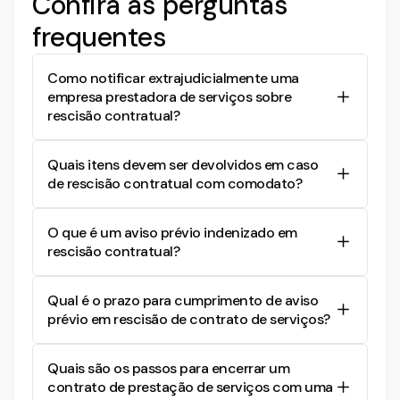
Confira as perguntas
frequentes
Como notificar extrajudicialmente uma
empresa prestadora de serviços sobre
rescisão contratual?
Para notificar extrajudicialmente uma empresa
Quais itens devem ser devolvidos em caso
sobre a rescisão contratual, envie uma carta
de rescisão contratual com comodato?
formal informando a decisão de rescindir o
contrato, mencionando o período de aviso prévio
Na rescisão contratual que envolve comodato,
conforme estipulado no contrato vigente.
O que é um aviso prévio indenizado em
todos os bens emprestados devem ser
rescisão contratual?
devolvidos. No exemplo, isso inclui uma central de
alarme, bateria, sirene, botão de pânico e caixa
Aviso prévio indenizado ocorre quando a
de cabos.
Qual é o prazo para cumprimento de aviso
empresa decide pagar o valor referente ao
prévio em rescisão de contrato de serviços?
período do aviso, sem exigir que a outra parte
continue prestando serviços durante esse
O prazo para cumprimento do aviso prévio
tempo.
Quais são os passos para encerrar um
geralmente é estipulado no contrato vigente. No
contrato de prestação de serviços com uma
exemplo, o prazo é de 30 dias.