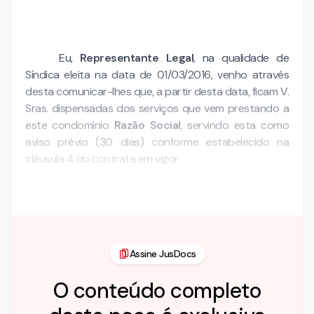
Eu,
Representante Legal
, na qualidade de
Síndica eleita na data de 01/03/2016, venho através
desta comunicar-lhes que, a partir desta data, ficam V.
Sras. dispensadas dos serviços que vem prestando a
este condomínio
Razão Social
, servindo esta como
aviso prévio (30 dias) conforme estabelecido na
cláusula 4 do contrata em vigor.
A partir do …
Assine JusDocs
O conteúdo completo